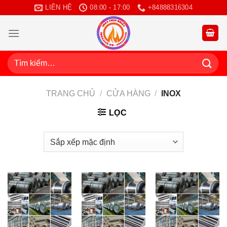
Bỏ
LIÊN HỆ
08:00 - 17:00
+84888316304
qua
nội
dung
Tìm
kiếm:
TRANG CHỦ
/
CỬA HÀNG
/
INOX
LỌC