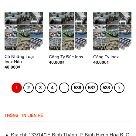
Có Những Loại
Công Ty Đúc Inox
Công Ty Inox
Inox Nào
40,000
₫
40,000
₫
40,000
₫
1
2
3
4
…
536
537
538
THÔNG TIN LIÊN HỆ
Địa chỉ: 133/14/1E Bình Thành, P. Bình Hưng Hòa B, Q.