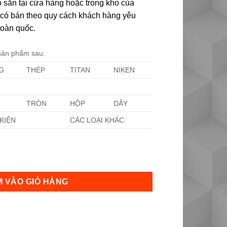
 sẵn tại cửa hàng hoặc trong kho của
ôi có bán theo quy cách khách hàng yêu
toàn quốc.
 sản phẩm sau:
G
THÉP
TITAN
NIKEN
TRÒN
HỘP
DÂY
KIỆN
CÁC LOẠI KHÁC
g
 VÀO GIỎ HÀNG