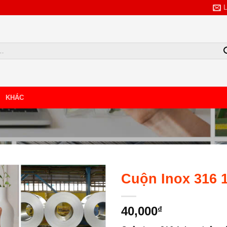
KHÁC
TẢI BẢNG GIÁ
NHẬP SỐ SĐT/ZALO
Cuộn Inox 316 
40,000
₫