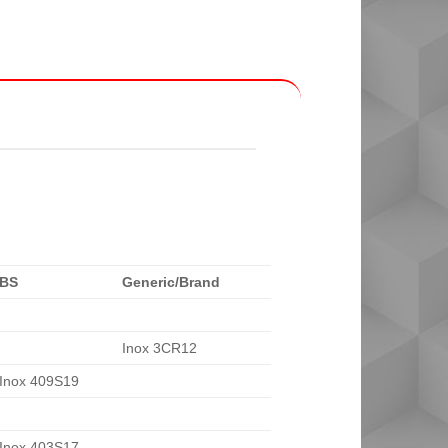
BS
Generic/Brand
Inox 3CR12
Inox 409S19
Inox 403S17