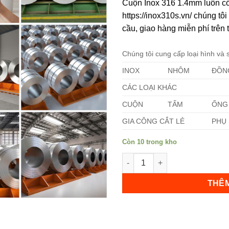
Cuộn Inox 316 1.4mm luôn có
https://inox310s.vn/ chúng t
cầu, giao hàng miễn phí trên 
Chúng tôi cung cấp loại hình và
INOX
NHÔM
ĐỒN
Không hiển thị lại nữa!
CÁC LOẠI KHÁC
CUỘN
TẤM
ỐNG
GIA CÔNG CẮT LẺ
PHỤ 
Còn 10 trong kho
Cuộn Inox 316 1.4mm số lượn
THÊM