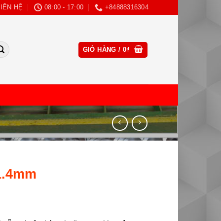
LIÊN HỆ
08:00 - 17:00
+84888316304
CLOSE
GIỎ HÀNG /
0
₫
THIS
MODULE
1.4mm