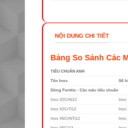
NỘI DUNG CHI TIẾT
Bảng So Sánh Các M
TIÊU CHUẨN ANH
Tên Inox
Số h
Dòng Ferritic - Các mác tiêu chuẩn
Inox X2CrNi12
Inox
Inox X2CrTi12
Inox
Inox X6CrNiTi12
Inox
Inox X6Cr13
Inox