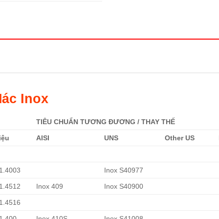
ác Inox
TIÊU CHUẨN TƯƠNG ĐƯƠNG / THAY THẾ
iệu
AISI
UNS
Other US
 1.4003
Inox S40977
 1.4512
Inox 409
Inox S40900
 1.4516
 1.400
Inox 410S
Inox S41008