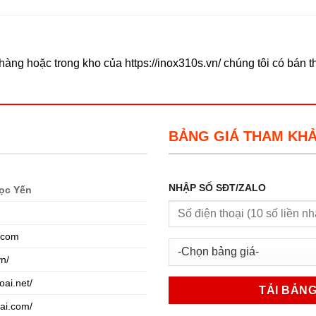
àng hoặc trong kho của https://inox310s.vn/ chúng tôi có bán 
BẢNG GIÁ THAM KH
NHẬP SỐ SĐT/ZALO
ọc Yến
.com
vn/
oai.net/
oai.com/