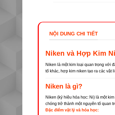
NỘI DUNG CHI TIẾT
Niken và Hợp Kim N
Niken là một kim loại quan trọng với đ
tố khác, hợp kim niken tạo ra các vật 
Niken là gì?
Niken (ký hiệu hóa học: Ni) là một ki
chóng trở thành một nguyên tố quan tr
Đặc điểm vật lý và hóa học: