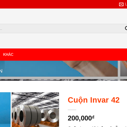
KHÁC
TẢI BẢNG GIÁ
N
NHẬP SỐ SĐT/ZALO
Cuộn Invar 42
200,000
₫