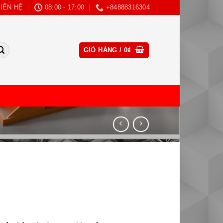
LIÊN HỆ
08:00 - 17:00
+84888316304
CLOSE
GIỎ HÀNG /
0
₫
THIS
MODULE