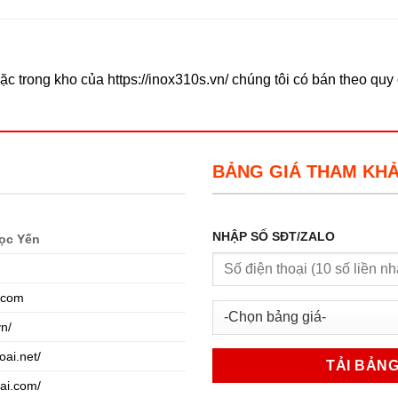
ặc trong kho của https://inox310s.vn/ chúng tôi có bán theo qu
BẢNG GIÁ THAM KH
NHẬP SỐ SĐT/ZALO
ọc Yến
.com
vn/
oai.net/
oai.com/