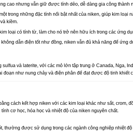
ng cao nhưng vẫn giữ được tính dẻo, dễ dàng gia công thành 
ột trong những đặc tính nổi bật nhất của niken, giúp kim loại 
 và kiềm.
im loại có tính từ, làm cho nó trở nên hữu ích trong các ứng d
không dẫn điện tốt như đồng, niken vẫn đủ khả năng để ứng dụn
ulfua và laterite, với các mỏ lớn tập trung ở Canada, Nga, Ind
ai đoạn như nung chảy và điện phân để đạt được độ tinh khiết 
 bằng cách kết hợp niken với các kim loại khác như sắt, crom, đ
c tính cơ học, hóa học và nhiệt độ của niken nguyên chất.
ốt, thường được sử dụng trong các ngành công nghiệp nhiệt đ