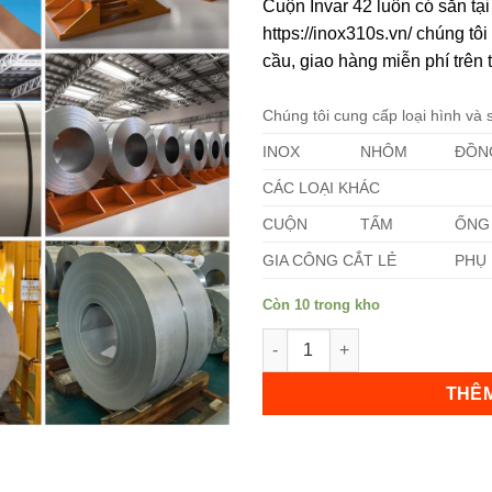
Cuộn Invar 42 luôn có sẵn tạ
https://inox310s.vn/ chúng t
cầu, giao hàng miễn phí trên 
Chúng tôi cung cấp loại hình và
INOX
NHÔM
ĐỒN
Không hiển thị lại nữa!
CÁC LOẠI KHÁC
CUỘN
TẤM
ỐNG
GIA CÔNG CẮT LẺ
PHỤ 
Còn 10 trong kho
Cuộn Invar 42 số lượng
THÊM