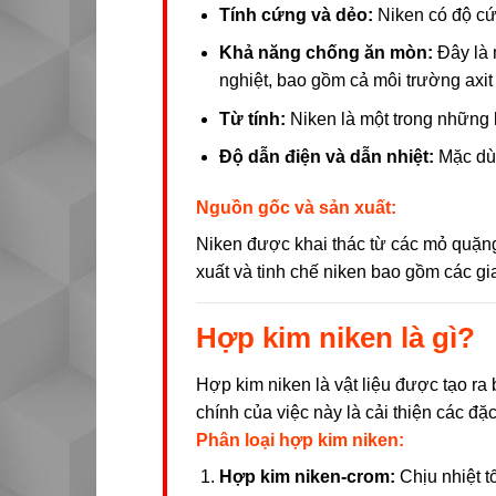
Tính cứng và dẻo:
Niken có độ cứ
Khả năng chống ăn mòn:
Đây là m
nghiệt, bao gồm cả môi trường axit
Từ tính:
Niken là một trong những k
Độ dẫn điện và dẫn nhiệt:
Mặc dù 
Nguồn gốc và sản xuất:
Niken được khai thác từ các mỏ quặng s
xuất và tinh chế niken bao gồm các gi
Hợp kim niken là gì?
Hợp kim niken là vật liệu được tạo ra
chính của việc này là cải thiện các đặ
Phân loại hợp kim niken:
Hợp kim niken-crom:
Chịu nhiệt t