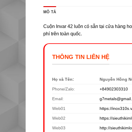
MÔ TẢ
Cuộn Invar 42 luôn có sẵn tại cửa hàng ho
phí trên toàn quốc.
THÔNG TIN LIÊN HỆ
Họ và Tên:
Nguyễn Hồng N
Phone/Zalo:
+84902303310
Email:
g7metals@gmail
Web01
https://inox310s.
Web02
https://sieuthikiml
Web03
http://sieuthikiml