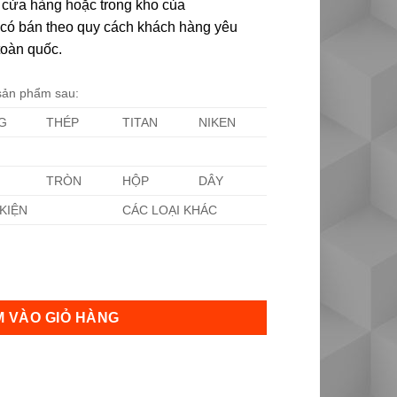
i cửa hàng hoặc trong kho của
ôi có bán theo quy cách khách hàng yêu
toàn quốc.
 sản phẩm sau:
G
THÉP
TITAN
NIKEN
TRÒN
HỘP
DÂY
KIỆN
CÁC LOẠI KHÁC
 VÀO GIỎ HÀNG