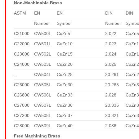
Non-Machinable Brass
ASTM
EN
EN
DIN
DIN
Number
Symbol
Number
Symbo
C21000
CW500L
CuZn5
2.022
CuZn
C22000
CW501L
CuZn10
2.023
CuZn1
C23000
CW502L
CuZn15
2.024
CuZn1
C24000
CW503L
CuZn20
2.025
CuZn2
–
CW504L
CuZn28
20.261
CuZn2
C26000
CW505L
CuZn30
20.265
CuZn3
C26800
CW506L
CuZn33
2.028
CuZn3
C27000
CW507L
CuZn36
20.335
CuZn3
C27200
CW508L
CuZn37
20.321
CuZn3
C28000
CW509L
CuZn40
2.036
CuZn4
Free Machining Brass