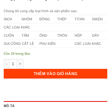
Chúng tôi cung cấp loại hình và sản phẩm sau:
INOX
NHÔM
ĐỒNG
THÉP
TITAN
NIKEN
CÁC LOẠI KHÁC
CUỘN
TẤM
ỐNG
TRÒN
HỘP
DÂY
GIA CÔNG CẮT LẺ
PHỤ KIỆN
CÁC LOẠI KHÁC
Còn 10 trong kho
Đồng C10100 số lượng
THÊM VÀO GIỎ HÀNG
MÔ TẢ