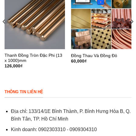
Thanh Đồng Tròn Đặc Phi (13
Đồng Thau Và Đồng Đỏ
x 1000)mm
60,000
₫
126,000
₫
THÔNG TIN LIÊN HỆ
Địa chỉ: 133/14/1E Bình Thành, P. Bình Hưng Hòa B, Q.
Bình Tân, TP. Hồ Chí Minh
Kinh doanh: 0902303310 - 0909304310