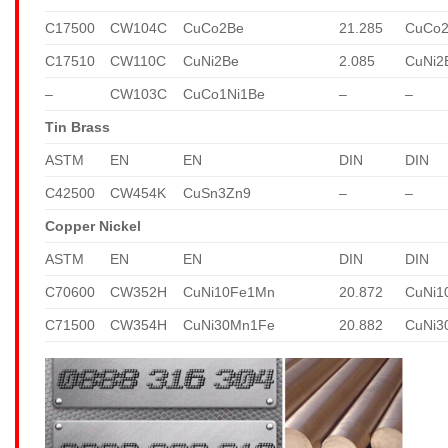
C17500
CW104C
CuCo2Be
21.285
CuCo
C17510
CW110C
CuNi2Be
2.085
CuNi2
–
CW103C
CuCo1Ni1Be
–
–
Tin Brass
ASTM
EN
EN
DIN
DIN
C42500
CW454K
CuSn3Zn9
–
–
Copper Nickel
ASTM
EN
EN
DIN
DIN
C70600
CW352H
CuNi10Fe1Mn
20.872
CuNi1
C71500
CW354H
CuNi30Mn1Fe
20.882
CuNi3