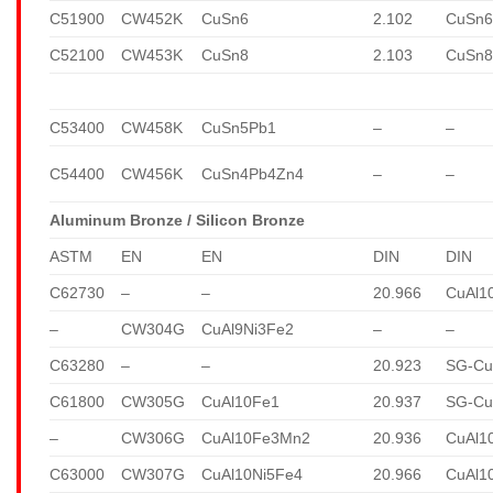
C51900
CW452K
CuSn6
2.102
CuSn
C52100
CW453K
CuSn8
2.103
CuSn
C53400
CW458K
CuSn5Pb1
–
–
C54400
CW456K
CuSn4Pb4Zn4
–
–
Aluminum Bronze / Silicon Bronze
ASTM
EN
EN
DIN
DIN
C62730
–
–
20.966
CuAl1
–
CW304G
CuAl9Ni3Fe2
–
–
C63280
–
–
20.923
SG-Cu
C61800
CW305G
CuAl10Fe1
20.937
SG-Cu
–
CW306G
CuAl10Fe3Mn2
20.936
CuAl1
C63000
CW307G
CuAl10Ni5Fe4
20.966
CuAl1