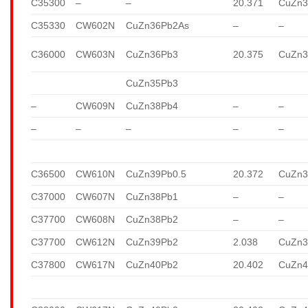
C35300
–
–
20.371
CuZn3
C35330
CW602N
CuZn36Pb2As
–
–
C36000
CW603N
CuZn36Pb3
20.375
CuZn3
CuZn35Pb3
–
CW609N
CuZn38Pb4
–
–
–
–
–
–
–
C36500
CW610N
CuZn39Pb0.5
20.372
CuZn3
C37000
CW607N
CuZn38Pb1
–
–
C37700
CW608N
CuZn38Pb2
–
–
C37700
CW612N
CuZn39Pb2
2.038
CuZn3
C37800
CW617N
CuZn40Pb2
20.402
CuZn4