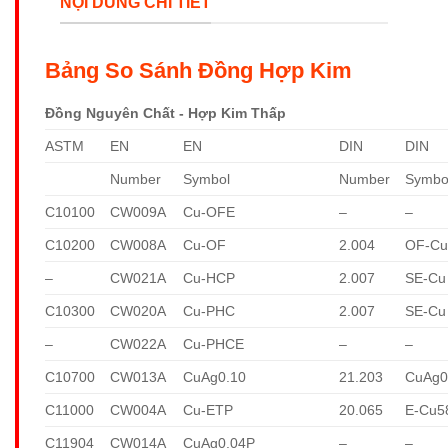
NỘI DUNG CHI TIẾT
Bảng So Sánh Đồng Hợp Kim
Đồng Nguyên Chất - Hợp Kim Thấp
ASTM
EN
EN
DIN
DIN
Number
Symbol
Number
Symbo
C10100
CW009A
Cu-OFE
–
–
C10200
CW008A
Cu-OF
2.004
OF-C
–
CW021A
Cu-HCP
2.007
SE-Cu
C10300
CW020A
Cu-PHC
2.007
SE-Cu
–
CW022A
Cu-PHCE
–
–
C10700
CW013A
CuAg0.10
21.203
CuAg0
C11000
CW004A
Cu-ETP
20.065
E-Cu5
C11904
CW014A
CuAg0.04P
–
–