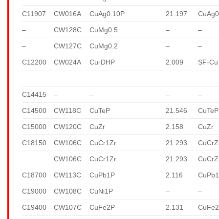
C11907
CW016A
CuAg0.10P
21.197
CuAg0
–
CW128C
CuMg0.5
–
–
–
CW127C
CuMg0.2
–
–
C12200
CW024A
Cu-DHP
2.009
SF-Cu
C14415
–
–
–
–
C14500
CW118C
CuTeP
21.546
CuTeP
C15000
CW120C
CuZr
2.158
CuZr
C18150
CW106C
CuCr1Zr
21.293
CuCrZ
CW106C
CuCr1Zr
21.293
CuCrZ
C18700
CW113C
CuPb1P
2.116
CuPb
C19000
CW108C
CuNi1P
–
–
C19400
CW107C
CuFe2P
2.131
CuFe