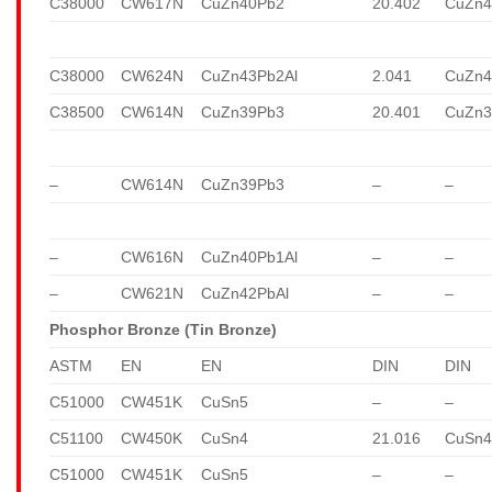
C38000
CW617N
CuZn40Pb2
20.402
CuZn4
C38000
CW624N
CuZn43Pb2Al
2.041
CuZn4
C38500
CW614N
CuZn39Pb3
20.401
CuZn3
–
CW614N
CuZn39Pb3
–
–
–
CW616N
CuZn40Pb1Al
–
–
–
CW621N
CuZn42PbAl
–
–
Phosphor Bronze (Tin Bronze)
ASTM
EN
EN
DIN
DIN
C51000
CW451K
CuSn5
–
–
C51100
CW450K
CuSn4
21.016
CuSn
C51000
CW451K
CuSn5
–
–