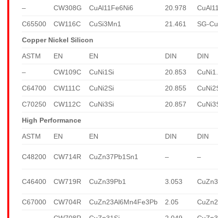
–
CW308G
CuAl11Fe6Ni6
20.978
CuAl1
C65500
CW116C
CuSi3Mn1
21.461
SG-Cu
Copper Nickel Silicon
ASTM
EN
EN
DIN
DIN
–
CW109C
CuNi1Si
20.853
CuNi1.
C64700
CW111C
CuNi2Si
20.855
CuNi2
C70250
CW112C
CuNi3Si
20.857
CuNi3
High Performance
ASTM
EN
EN
DIN
DIN
C48200
CW714R
CuZn37Pb1Sn1
–
–
C46400
CW719R
CuZn39Pb1
3.053
CuZn3
C67000
CW704R
CuZn23Al6Mn4Fe3Pb
2.05
CuZn2
–
CW708R
CuZn31Si
2.049
CuZn3