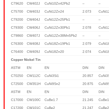
C79620
CW402J
CuNi10Zn42Pb2
–
–
C75700
CW403J
CuNi12Zn24
2.073
CuNi1
C79200
CW404J
CuNi12Zn25Pb1
–
–
C79300
CW406J
CuNi12Zn30Pb1
2.078
CuNi1
C79860
CW407J
CuNi12Zn38Mn5Pb2
–
–
C76300
CW408J
CuNi18Zn19Pb1
2.079
CuNi1
C76400
CW409J
CuNi18Zn20
2.074
CuNi1
Copper Nickel Tin
ASTM
EN
EN
DIN
DIN
C70250
CW112C
CuNi3Si1
20.857
CuNi3
C72500
CW351H
CuNi9Sn2
20.875
CuNi9
ASTM
EN
EN
DIN
DIN
C17000
CW100C
CuBe1.7
21.245
CuBe1
C17200
CW101C
CuBe2
21.247
CuBe