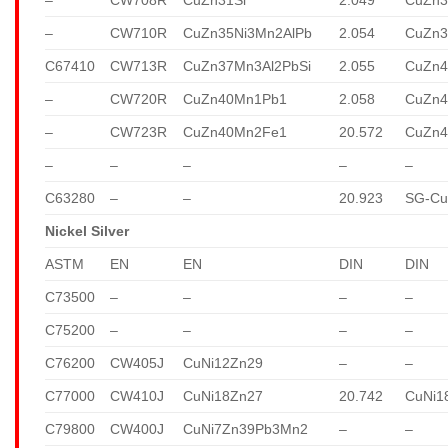
–
CW710R
CuZn35Ni3Mn2AlPb
2.054
CuZn3
C67410
CW713R
CuZn37Mn3Al2PbSi
2.055
CuZn4
–
CW720R
CuZn40Mn1Pb1
2.058
CuZn
–
CW723R
CuZn40Mn2Fe1
20.572
CuZn
–
–
–
–
–
C63280
–
–
20.923
SG-Cu
Nickel Silver
ASTM
EN
EN
DIN
DIN
C73500
–
–
–
–
C75200
–
–
–
–
C76200
CW405J
CuNi12Zn29
–
–
C77000
CW410J
CuNi18Zn27
20.742
CuNi1
C79800
CW400J
CuNi7Zn39Pb3Mn2
–
–