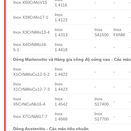
Inox X50CrMoV15
-
-
-
1.4116
Inox
Inox X39CrMo17-1
-
-
-
1.4122
Inox
Inox
Inox
Inox X3CrNiMo13-4
-
1.4313
S41500
F6NM
Inox X4CrNiMo16-
Inox
-
-
-
5-1
1.4418
Dòng Martensitic và Hàng gia công độ cứng cao - Các mác
Inox
Inox
-
-
-
X1CrNiMoCu12-5-2
1.4422
Inox
Inox
-
-
-
X1CrNiMoCu12-7-3
1.4423
Inox
Inox
Inox
-
-
X5CrNiCuNb16-4
1.4542
S17400
Inox
Inox
Inox X7CrNiAl17-7
-
-
1.4568
S17700
Dòng Austenitic - Các mác tiêu chuẩn