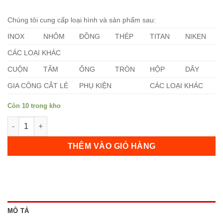
Chúng tôi cung cấp loại hình và sản phẩm sau:
INOX
NHÔM
ĐỒNG
THÉP
TITAN
NIKEN
CÁC LOẠI KHÁC
CUỘN
TẤM
ỐNG
TRÒN
HỘP
DÂY
GIA CÔNG CẮT LẺ
PHỤ KIỆN
CÁC LOẠI KHÁC
Còn 10 trong kho
Inox 2B 304 số lượng
THÊM VÀO GIỎ HÀNG
MÔ TẢ