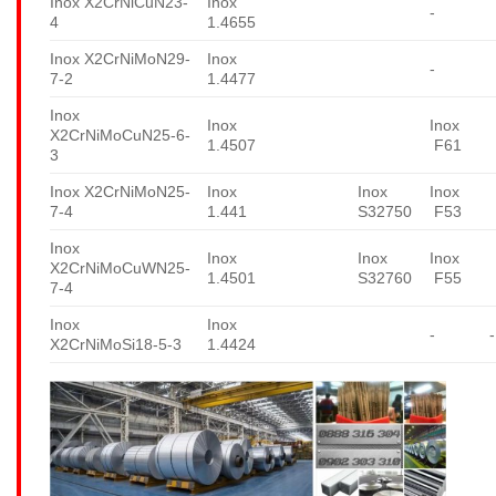
Inox X2CrNiCuN23-
Inox
-
4
1.4655
Inox X2CrNiMoN29-
Inox
-
7-2
1.4477
Inox
Inox
Inox
X2CrNiMoCuN25-6-
1.4507
F61
3
Inox X2CrNiMoN25-
Inox
Inox
Inox
7-4
1.441
S32750
F53
Inox
Inox
Inox
Inox
X2CrNiMoCuWN25-
1.4501
S32760
F55
7-4
Inox
Inox
-
-
X2CrNiMoSi18-5-3
1.4424