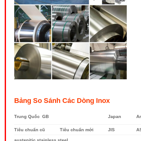
Bảng So Sánh Các Dòng Inox
Trung Quốc GB
Japan
A
Tiêu chuẩn cũ
Tiêu chuẩn mới
JIS
A
austenitic stainless steel