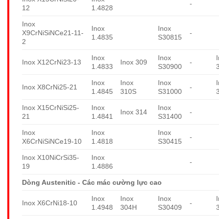
-
12
1.4828
Inox
Inox
Inox
X9CrNiSiNCe21-11-
-
1.4835
S30815
2
Inox
Inox
Inox X12CrNi23-13
Inox 309
-
1.4833
S30900
Inox
Inox
Inox
Inox X8CrNi25-21
-
1.4845
310S
S31000
Inox X15CrNiSi25-
Inox
Inox
Inox 314
-
21
1.4841
S31400
Inox
Inox
Inox
-
X6CrNiSiNCe19-10
1.4818
S30415
Inox X10NiCrSi35-
Inox
-
19
1.4886
Dòng Austenitic - Các mác cường lực cao
Inox
Inox
Inox
Inox X6CrNi18-10
-
1.4948
304H
S30409