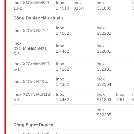
Inox X6CrNiMoB17-
Inox
Inox
Inox
-
12-2
1.4919
316H
S31635
Dòng Duplex tiêu chuẩn
Inox
Inox
Inox X2CrNiN22-2
-
1.4062
S32202
Inox
Inox
Inox
X2CrMnNiMoN21-
-
1.4482
S32001
5-3
Inox X2CrMnNiN21-
Inox
Inox
-
5-1
1.4162
S32101
Inox
Inox
Inox X2CrNiN23-4
-
1.4362
S32304
Inox X2CrNiMoN12-
Inox
Inox
Inox
5-3
1.4462
S31803
F51
Inox
S32205
Dòng Super Duplex