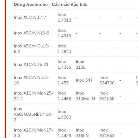
Dòng Austenitic - Các mác đặc biệt
Inox
Inox X5CrNi17-7
-
-
-
-
1.4319
Inox
Inox X5CrNiN19-9
-
-
-
-
1.4315
Inox X5CrNiCu19-
Inox
-
-
-
-
6-2
1.4640
Inox
Inox
Inox X1CrNi25-21
-
-
1.4335
310L
Inox X6CrNiNb18-
Inox
Inox
Inox 347
-
10
1.455
S34700
Inox X1CrNiMoN25-
Inox
Inox
Inox
-
22-2
1.4466
310MoLN
S31050
Inox
Inox
X6CrNiMoNb17-12-
1.4580
2
Inox X2CrNiMoN17-
Inox
Inox
Inox
-
3-3
1.4429
316LN
S31653