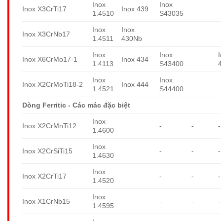
Inox
Inox
Inox X3CrTi17
Inox 439
1.4510
S43035
Inox
Inox
Inox X3CrNb17
1.4511
430Nb
Inox
Inox
Inox X6CrMo17-1
Inox 434
1.4113
S43400
Inox
Inox
Inox X2CrMoTi18-2
Inox 444
1.4521
S44400
Dòng Ferritic - Các mác đặc biệt
Inox
Inox X2CrMnTi12
-
-
-
1.4600
Inox
Inox X2CrSiTi15
-
-
-
1.4630
Inox
Inox X2CrTi17
-
-
-
1.4520
Inox
Inox X1CrNb15
-
-
-
1.4595