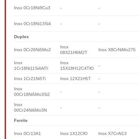
Inox 0Cr18Ni9Cu3
-
-
Inox 0Cr18Ni13Si4
-
-
Duplex
Inox
Inox 0Cr26Ni5Mo2
Inox X8CrNiMo275
08X21H6M2T
Inox
Inox
-
1Cr18Ni11Si4AlTi
15X18H12C4TЮ
Inox 1Cr21Ni5Ti
Inox 12X21H5T
-
Inox
-
-
00Cr18Ni5Mo3Si2
Inox
-
-
00Cr24Ni6Mo3N
Ferrite
Inox 0Cr13A1
Inox 1X12CЮ
Inox X7CrAl13