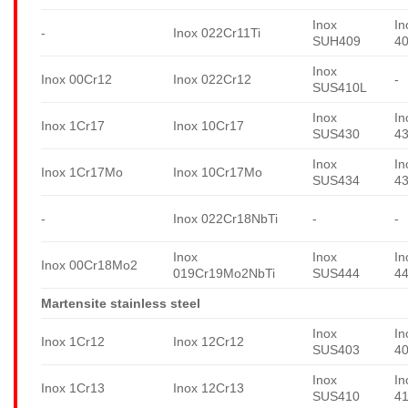
Inox
In
-
Inox 022Cr11Ti
SUH409
4
Inox
Inox 00Cr12
Inox 022Cr12
-
SUS410L
Inox
In
Inox 1Cr17
Inox 10Cr17
SUS430
4
Inox
In
Inox 1Cr17Mo
Inox 10Cr17Mo
SUS434
4
-
Inox 022Cr18NbTi
-
-
Inox
Inox
In
Inox 00Cr18Mo2
019Cr19Mo2NbTi
SUS444
4
Martensite stainless steel
Inox
In
Inox 1Cr12
Inox 12Cr12
SUS403
4
Inox
In
Inox 1Cr13
Inox 12Cr13
SUS410
4