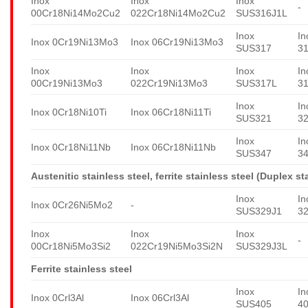
Inox
Inox
Inox
-
00Cr18Ni14Mo2Cu2
022Cr18Ni14Mo2Cu2
SUS316J1L
Inox
In
Inox 0Cr19Ni13Mo3
Inox 06Cr19Ni13Mo3
SUS317
3
Inox
Inox
Inox
In
00Cr19Ni13Mo3
022Cr19Ni13Mo3
SUS317L
3
Inox
In
Inox 0Cr18Ni10Ti
Inox 06Cr18Ni11Ti
SUS321
3
Inox
In
Inox 0Cr18Ni11Nb
Inox 06Cr18Ni11Nb
SUS347
3
Austenitic stainless steel, ferrite stainless steel (Duplex st
Inox
In
Inox 0Cr26Ni5Mo2
-
SUS329J1
3
Inox
Inox
Inox
-
00Cr18Ni5Mo3Si2
022Cr19Ni5Mo3Si2N
SUS329J3L
Ferrite stainless steel
Inox
In
Inox 0Crl3Al
Inox 06Crl3Al
SUS405
4