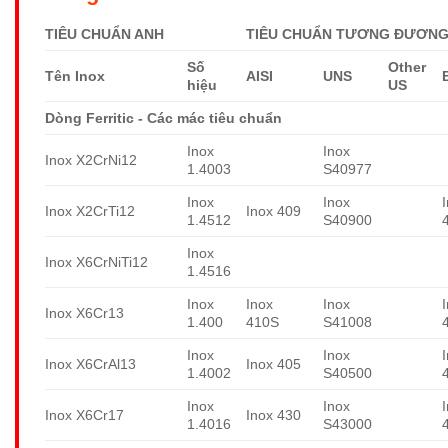
TIÊU CHUẨN ANH
TIÊU CHUẨN TƯƠNG ĐƯƠNG 
Số
Other
Tên Inox
AISI
UNS
hiệu
US
Dòng Ferritic - Các mác tiêu chuẩn
Inox
Inox
Inox X2CrNi12
1.4003
S40977
Inox
Inox
Inox X2CrTi12
Inox 409
1.4512
S40900
Inox
Inox X6CrNiTi12
1.4516
Inox
Inox
Inox
Inox X6Cr13
1.400
410S
S41008
Inox
Inox
Inox X6CrAl13
Inox 405
1.4002
S40500
Inox
Inox
Inox X6Cr17
Inox 430
1.4016
S43000