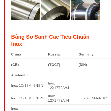
Bảng So Sánh Các Tiêu Chuẩn
Inox
China
Russia
Germany
(GB)
(TOCT)
(DIN)
Austenitic
Inox
Inox 1Cr17Mn6Ni5N
-
12X17T9AH4
Inox
Inox 1Cr18Mn8Ni5N
Inox X8CrMnNi189
12X17T9AH4
Inox
-
-