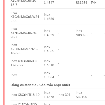
X1CrNiMoCuN20-
-
-
1.4547
S31254
F44
18-7
Inox
Inox
X1CrNiMoCuNW24-
-
1.4659
22-6
Inox
Inox
Inox
X1NiCrMoCuN25-
-
-
-
1.4529
N08925
20-7
Inox
Inox
X2CrNiMnMoN25-
-
1.4565
18-6-5
Inox X9CrMnNiCu
Inox
-
17-8-5-2
1.4618
Inox
Inox
-
-
-
1.3964
Dòng Austenitic - Các mác chịu nhiệt
Inox
Inox
Inox X8CrNiTi18-10
Inox 321
-
1.4878
S32100
Inox X15CrNiSi20-
Inox