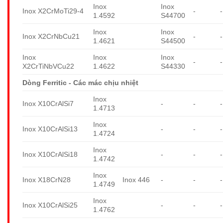
Inox
Inox
Inox X2CrMoTi29-4
-
-
1.4592
S44700
Inox
Inox
Inox X2CrNbCu21
-
-
1.4621
S44500
Inox
Inox
Inox
-
-
X2CrTiNbVCu22
1.4622
S44330
Dòng Ferritic - Các mác chịu nhiệt
Inox
Inox X10CrAlSi7
-
-
-
1.4713
Inox
Inox X10CrAlSi13
-
-
-
1.4724
Inox
Inox X10CrAlSi18
-
-
-
1.4742
Inox
Inox X18CrN28
Inox 446
-
-
-
1.4749
Inox
Inox X10CrAlSi25
-
-
-
1.4762