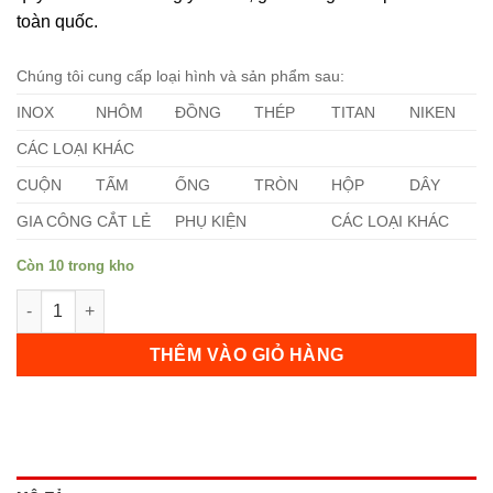
toàn quốc.
Chúng tôi cung cấp loại hình và sản phẩm sau:
INOX
NHÔM
ĐỒNG
THÉP
TITAN
NIKEN
CÁC LOẠI KHÁC
CUỘN
TẤM
ỐNG
TRÒN
HỘP
DÂY
GIA CÔNG CẮT LẺ
PHỤ KIỆN
CÁC LOẠI KHÁC
Còn 10 trong kho
Lá Căn Đồng Thau 0.10mm số lượng
THÊM VÀO GIỎ HÀNG