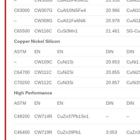
C63000
CW307G
CuAl10Ni5Fe4
20.966
CuAl1
–
CW308G
CuAl11Fe6Ni6
20.978
CuAl1
C65500
CW116C
CuSi3Mn1
21.461
SG-Cu
Copper Nickel Silicon
ASTM
EN
EN
DIN
DIN
–
CW109C
CuNi1Si
20.853
CuNi1.
C64700
CW111C
CuNi2Si
20.855
CuNi2
C70250
CW112C
CuNi3Si
20.857
CuNi3
High Performance
ASTM
EN
EN
DIN
DIN
C48200
CW714R
CuZn37Pb1Sn1
–
–
C46400
CW719R
CuZn39Pb1
3.053
CuZn3