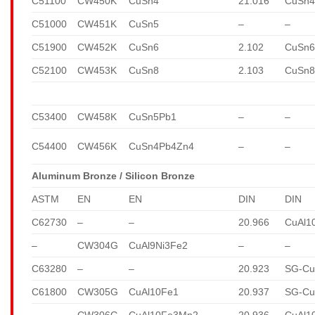
C51100
CW450K
CuSn4
21.016
CuSn
C51000
CW451K
CuSn5
–
–
C51900
CW452K
CuSn6
2.102
CuSn
C52100
CW453K
CuSn8
2.103
CuSn
C53400
CW458K
CuSn5Pb1
–
–
C54400
CW456K
CuSn4Pb4Zn4
–
–
Aluminum Bronze / Silicon Bronze
ASTM
EN
EN
DIN
DIN
C62730
–
–
20.966
CuAl1
–
CW304G
CuAl9Ni3Fe2
–
–
C63280
–
–
20.923
SG-Cu
C61800
CW305G
CuAl10Fe1
20.937
SG-Cu
–
CW306G
CuAl10Fe3Mn2
20.936
CuAl1