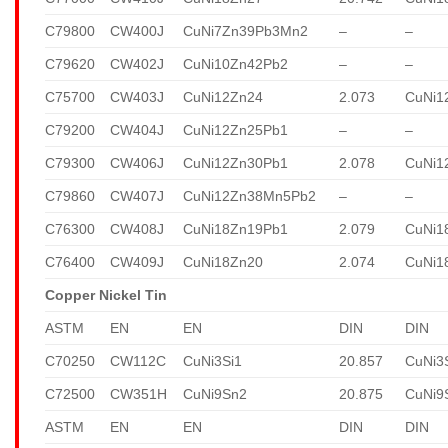
C79800
CW400J
CuNi7Zn39Pb3Mn2
–
–
C79620
CW402J
CuNi10Zn42Pb2
–
–
C75700
CW403J
CuNi12Zn24
2.073
CuNi1
C79200
CW404J
CuNi12Zn25Pb1
–
–
C79300
CW406J
CuNi12Zn30Pb1
2.078
CuNi1
C79860
CW407J
CuNi12Zn38Mn5Pb2
–
–
C76300
CW408J
CuNi18Zn19Pb1
2.079
CuNi1
C76400
CW409J
CuNi18Zn20
2.074
CuNi1
Copper Nickel Tin
ASTM
EN
EN
DIN
DIN
C70250
CW112C
CuNi3Si1
20.857
CuNi3
C72500
CW351H
CuNi9Sn2
20.875
CuNi9
ASTM
EN
EN
DIN
DIN