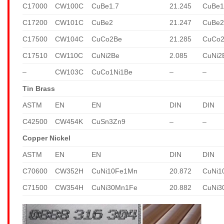
C17000
CW100C
CuBe1.7
21.245
CuBe1
C17200
CW101C
CuBe2
21.247
CuBe
C17500
CW104C
CuCo2Be
21.285
CuCo
C17510
CW110C
CuNi2Be
2.085
CuNi2
–
CW103C
CuCo1Ni1Be
–
–
Tin Brass
ASTM
EN
EN
DIN
DIN
C42500
CW454K
CuSn3Zn9
–
–
Copper Nickel
ASTM
EN
EN
DIN
DIN
C70600
CW352H
CuNi10Fe1Mn
20.872
CuNi1
C71500
CW354H
CuNi30Mn1Fe
20.882
CuNi3