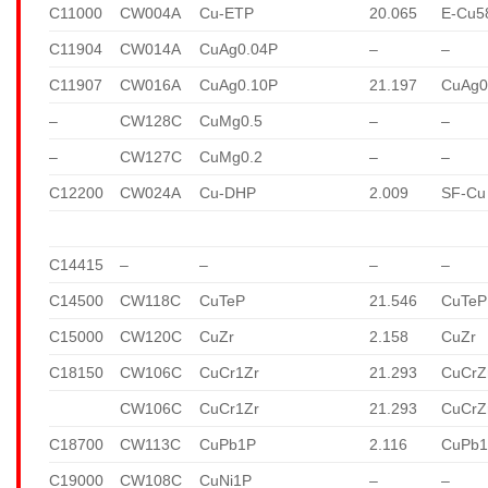
C11000
CW004A
Cu-ETP
20.065
E-Cu5
C11904
CW014A
CuAg0.04P
–
–
C11907
CW016A
CuAg0.10P
21.197
CuAg0
–
CW128C
CuMg0.5
–
–
–
CW127C
CuMg0.2
–
–
C12200
CW024A
Cu-DHP
2.009
SF-Cu
C14415
–
–
–
–
C14500
CW118C
CuTeP
21.546
CuTeP
C15000
CW120C
CuZr
2.158
CuZr
C18150
CW106C
CuCr1Zr
21.293
CuCrZ
CW106C
CuCr1Zr
21.293
CuCrZ
C18700
CW113C
CuPb1P
2.116
CuPb
C19000
CW108C
CuNi1P
–
–