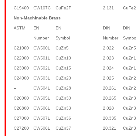
C19400
CW107C
CuFe2P
2.131
CuFe
Non-Machinable Brass
ASTM
EN
EN
DIN
DIN
Number
Symbol
Number
Symbo
C21000
CW500L
CuZn5
2.022
CuZn
C22000
CW501L
CuZn10
2.023
CuZn1
C23000
CW502L
CuZn15
2.024
CuZn1
C24000
CW503L
CuZn20
2.025
CuZn2
–
CW504L
CuZn28
20.261
CuZn2
C26000
CW505L
CuZn30
20.265
CuZn3
C26800
CW506L
CuZn33
2.028
CuZn3
C27000
CW507L
CuZn36
20.335
CuZn3
C27200
CW508L
CuZn37
20.321
CuZn3