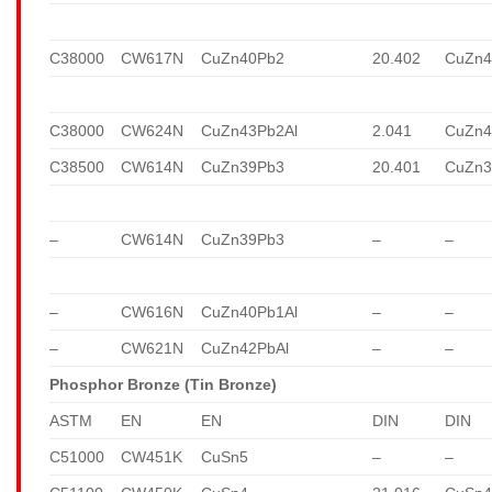
C38000
CW617N
CuZn40Pb2
20.402
CuZn4
C38000
CW624N
CuZn43Pb2Al
2.041
CuZn4
C38500
CW614N
CuZn39Pb3
20.401
CuZn3
–
CW614N
CuZn39Pb3
–
–
–
CW616N
CuZn40Pb1Al
–
–
–
CW621N
CuZn42PbAl
–
–
Phosphor Bronze (Tin Bronze)
ASTM
EN
EN
DIN
DIN
C51000
CW451K
CuSn5
–
–