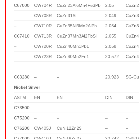
C67000
CW704R
CuZn23Al6Mn4Fe3Pb
2.05
CuZn2
–
CW708R
CuZn31Si
2.049
CuZn3
–
CW710R
CuZn35Ni3Mn2AlPb
2.054
CuZn3
C67410
CW713R
CuZn37Mn3Al2PbSi
2.055
CuZn4
–
CW720R
CuZn40Mn1Pb1
2.058
CuZn
–
CW723R
CuZn40Mn2Fe1
20.572
CuZn
–
–
–
–
–
C63280
–
–
20.923
SG-Cu
Nickel Silver
ASTM
EN
EN
DIN
DIN
C73500
–
–
–
–
C75200
–
–
–
–
C76200
CW405J
CuNi12Zn29
–
–
C77000
CW410J
CuNi18Zn27
20.742
CuNi1