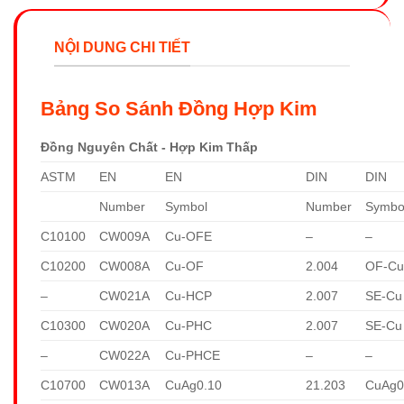
NỘI DUNG CHI TIẾT
Bảng So Sánh Đồng Hợp Kim
Đồng Nguyên Chất - Hợp Kim Thấp
ASTM
EN
EN
DIN
DIN
Number
Symbol
Number
Symbo
C10100
CW009A
Cu-OFE
–
–
C10200
CW008A
Cu-OF
2.004
OF-C
–
CW021A
Cu-HCP
2.007
SE-Cu
C10300
CW020A
Cu-PHC
2.007
SE-Cu
–
CW022A
Cu-PHCE
–
–
C10700
CW013A
CuAg0.10
21.203
CuAg0