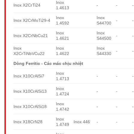
Inox
Inox X2CrTi24
-
-
-
1.4613
Inox
Inox
Inox X2CrMoTi29-4
-
-
1.4592
S44700
Inox
Inox
Inox X2CrNbCu21
-
-
1.4621
S44500
Inox
Inox
Inox
-
-
X2CrTiNbVCu22
1.4622
S44330
Dòng Ferritic - Các mác chịu nhiệt
Inox
Inox X10CrAlSi7
-
-
-
1.4713
Inox
Inox X10CrAlSi13
-
-
-
1.4724
Inox
Inox X10CrAlSi18
-
-
-
1.4742
Inox
Inox X18CrN28
Inox 446
-
-
-
1.4749