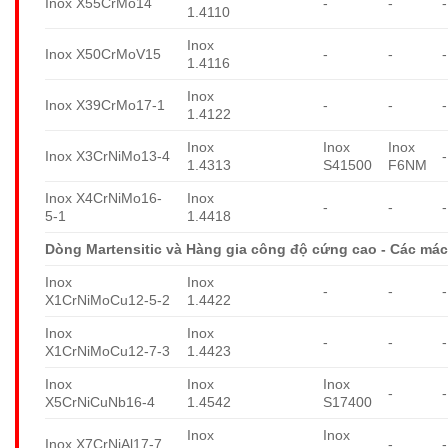
Inox X55CrMo14
-
-
-
1.4110
Inox
Inox X50CrMoV15
-
-
-
1.4116
Inox
Inox X39CrMo17-1
-
-
-
1.4122
Inox
Inox
Inox
Inox X3CrNiMo13-4
-
1.4313
S41500
F6NM
Inox X4CrNiMo16-
Inox
-
-
-
5-1
1.4418
Dòng Martensitic và Hàng gia công độ cứng cao - Các mác
Inox
Inox
-
-
-
X1CrNiMoCu12-5-2
1.4422
Inox
Inox
-
-
-
X1CrNiMoCu12-7-3
1.4423
Inox
Inox
Inox
-
-
X5CrNiCuNb16-4
1.4542
S17400
Inox
Inox
Inox X7CrNiAl17-7
-
-