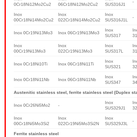
-
0Cr18Ni12Mo2Cu2
06Cr18Ni12Mo2Cu2
SUS316J1
Inox
Inox
Inox
-
00Cr18Ni14Mo2Cu2
022Cr18Ni14Mo2Cu2
SUS316J1L
Inox
In
Inox 0Cr19Ni13Mo3
Inox 06Cr19Ni13Mo3
SUS317
3
Inox
Inox
Inox
In
00Cr19Ni13Mo3
022Cr19Ni13Mo3
SUS317L
3
Inox
In
Inox 0Cr18Ni10Ti
Inox 06Cr18Ni11Ti
SUS321
3
Inox
In
Inox 0Cr18Ni11Nb
Inox 06Cr18Ni11Nb
SUS347
3
Austenitic stainless steel, ferrite stainless steel (Duplex st
Inox
In
Inox 0Cr26Ni5Mo2
-
SUS329J1
3
Inox
Inox
Inox
-
00Cr18Ni5Mo3Si2
022Cr19Ni5Mo3Si2N
SUS329J3L
Ferrite stainless steel