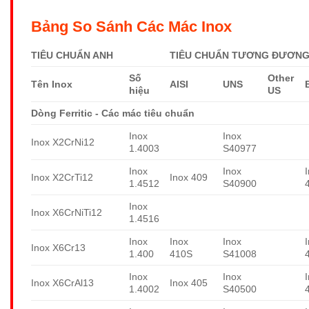
Bảng So Sánh Các Mác Inox
TIÊU CHUẨN ANH
TIÊU CHUẨN TƯƠNG ĐƯƠNG 
Số
Other
Tên Inox
AISI
UNS
hiệu
US
Dòng Ferritic - Các mác tiêu chuẩn
Inox
Inox
Inox X2CrNi12
1.4003
S40977
Inox
Inox
Inox X2CrTi12
Inox 409
1.4512
S40900
Inox
Inox X6CrNiTi12
1.4516
Inox
Inox
Inox
Inox X6Cr13
1.400
410S
S41008
Inox
Inox
Inox X6CrAl13
Inox 405
1.4002
S40500