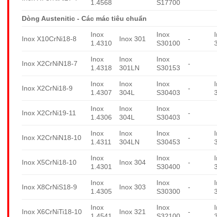
1.4568
S17700
Dòng Austenitic - Các mác tiêu chuẩn
Inox
Inox
Inox X10CrNi18-8
Inox 301
-
1.4310
S30100
Inox
Inox
Inox
Inox X2CrNiN18-7
-
1.4318
301LN
S30153
Inox
Inox
Inox
Inox X2CrNi18-9
-
1.4307
304L
S30403
Inox
Inox
Inox
Inox X2CrNi19-11
-
1.4306
304L
S30403
Inox
Inox
Inox
Inox X2CrNiN18-10
-
1.4311
304LN
S30453
Inox
Inox
Inox X5CrNi18-10
Inox 304
-
1.4301
S30400
Inox
Inox
Inox X8CrNiS18-9
Inox 303
-
1.4305
S30300
Inox
Inox
Inox X6CrNiTi18-10
Inox 321
-
1.4541
S32100