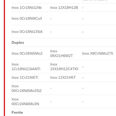
Inox 1Cr18Ni11Nb
Inox 12X18H12B
-
Inox 0Cr18Ni9Cu3
-
-
Inox 0Cr18Ni13Si4
-
-
Duplex
Inox
Inox 0Cr26Ni5Mo2
Inox X8CrNiMo275
08X21H6M2T
Inox
Inox
-
1Cr18Ni11Si4AlTi
15X18H12C4TЮ
Inox 1Cr21Ni5Ti
Inox 12X21H5T
-
Inox
-
-
00Cr18Ni5Mo3Si2
Inox
-
-
00Cr24Ni6Mo3N
Ferrite