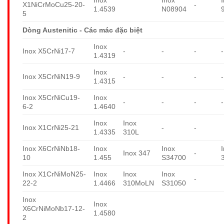
X1NiCrMoCu25-20-
-
1.4539
N08904
5
Dòng Austenitic - Các mác đặc biệt
Inox
Inox X5CrNi17-7
-
-
-
-
1.4319
Inox
Inox X5CrNiN19-9
-
-
-
-
1.4315
Inox X5CrNiCu19-
Inox
-
-
-
-
6-2
1.4640
Inox
Inox
Inox X1CrNi25-21
-
-
1.4335
310L
Inox X6CrNiNb18-
Inox
Inox
Inox 347
-
10
1.455
S34700
Inox X1CrNiMoN25-
Inox
Inox
Inox
-
22-2
1.4466
310MoLN
S31050
Inox
Inox
X6CrNiMoNb17-12-
1.4580
2