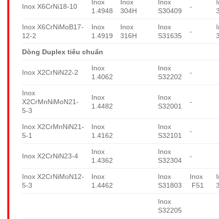
Inox
Inox
Inox
Inox X6CrNi18-10
-
1.4948
304H
S30409
Inox X6CrNiMoB17-
Inox
Inox
Inox
-
12-2
1.4919
316H
S31635
Dòng Duplex tiêu chuẩn
Inox
Inox
Inox X2CrNiN22-2
-
1.4062
S32202
Inox
Inox
Inox
X2CrMnNiMoN21-
-
1.4482
S32001
5-3
Inox X2CrMnNiN21-
Inox
Inox
-
5-1
1.4162
S32101
Inox
Inox
Inox X2CrNiN23-4
-
1.4362
S32304
Inox X2CrNiMoN12-
Inox
Inox
Inox
5-3
1.4462
S31803
F51
Inox
S32205