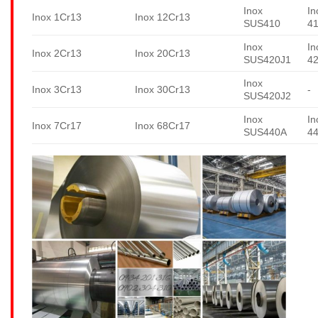
Inox
In
Inox 1Cr13
Inox 12Cr13
SUS410
4
Inox
In
Inox 2Cr13
Inox 20Cr13
SUS420J1
4
Inox
Inox 3Cr13
Inox 30Cr13
-
SUS420J2
Inox
In
Inox 7Cr17
Inox 68Cr17
SUS440A
4