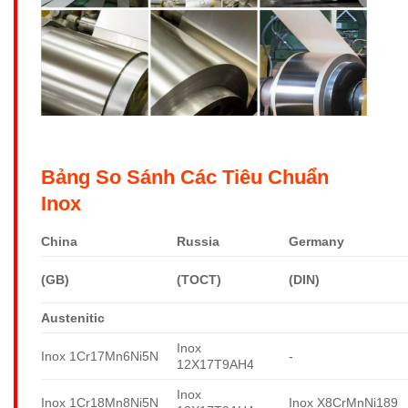
Bảng So Sánh Các Tiêu Chuẩn
Inox
China
Russia
Germany
(GB)
(TOCT)
(DIN)
Austenitic
Inox
Inox 1Cr17Mn6Ni5N
-
12X17T9AH4
Inox
Inox 1Cr18Mn8Ni5N
Inox X8CrMnNi189