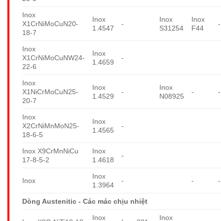
Inox
Inox
Inox
Inox
X1CrNiMoCuN20-
-
-
1.4547
S31254
F44
18-7
Inox
Inox
X1CrNiMoCuNW24-
-
1.4659
22-6
Inox
Inox
Inox
X1NiCrMoCuN25-
-
-
-
1.4529
N08925
20-7
Inox
Inox
X2CrNiMnMoN25-
-
1.4565
18-6-5
Inox X9CrMnNiCu
Inox
-
17-8-5-2
1.4618
Inox
Inox
-
-
-
1.3964
Dòng Austenitic - Các mác chịu nhiệt
Inox
Inox