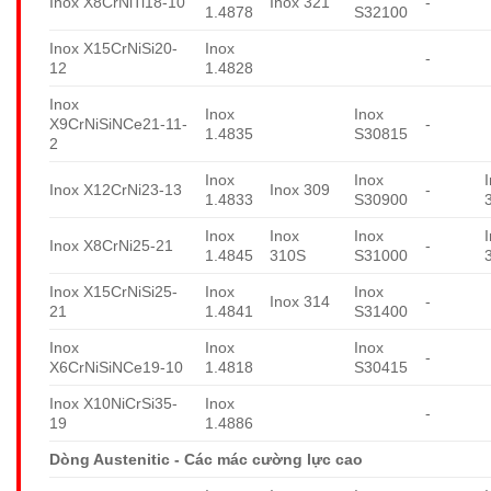
Inox X8CrNiTi18-10
Inox 321
-
1.4878
S32100
Inox X15CrNiSi20-
Inox
-
12
1.4828
Inox
Inox
Inox
X9CrNiSiNCe21-11-
-
1.4835
S30815
2
Inox
Inox
Inox X12CrNi23-13
Inox 309
-
1.4833
S30900
Inox
Inox
Inox
Inox X8CrNi25-21
-
1.4845
310S
S31000
Inox X15CrNiSi25-
Inox
Inox
Inox 314
-
21
1.4841
S31400
Inox
Inox
Inox
-
X6CrNiSiNCe19-10
1.4818
S30415
Inox X10NiCrSi35-
Inox
-
19
1.4886
Dòng Austenitic - Các mác cường lực cao