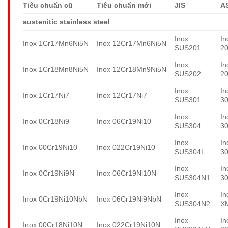
Tiêu chuẩn cũ
Tiêu chuẩn mới
JIS
A
austenitic stainless steel
Inox
In
Inox 1Cr17Mn6Ni5N
Inox 12Cr17Mn6Ni5N
SUS201
2
Inox
In
Inox 1Cr18Mn8Ni5N
Inox 12Cr18Mn9Ni5N
SUS202
2
Inox
In
Inox 1Cr17Ni7
Inox 12Cr17Ni7
SUS301
3
Inox
In
Inox 0Cr18Ni9
Inox 06Cr19Ni10
SUS304
3
Inox
In
Inox 00Cr19Ni10
Inox 022Cr19Ni10
SUS304L
3
Inox
In
Inox 0Cr19Ni9N
Inox 06Cr19Ni10N
SUS304N1
3
Inox
In
Inox 0Cr19Ni10NbN
Inox 06Cr19Ni9NbN
SUS304N2
X
Inox
In
Inox 00Cr18Ni10N
Inox 022Cr19Ni10N