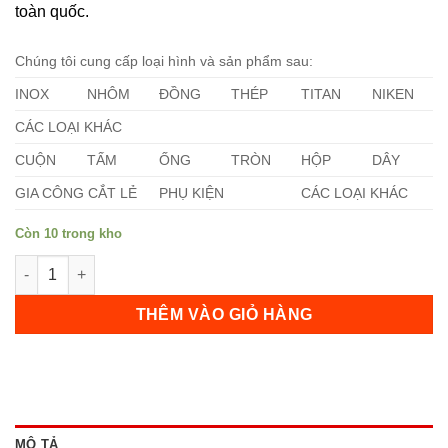
toàn quốc.
Chúng tôi cung cấp loại hình và sản phẩm sau:
INOX
NHÔM
ĐỒNG
THÉP
TITAN
NIKEN
CÁC LOẠI KHÁC
CUỘN
TẤM
ỐNG
TRÒN
HỘP
DÂY
GIA CÔNG CẮT LẺ
PHỤ KIỆN
CÁC LOẠI KHÁC
Còn 10 trong kho
Láp Inox 314 Phi 34mm số lượng
THÊM VÀO GIỎ HÀNG
MÔ TẢ