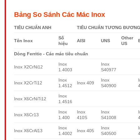
Bảng So Sánh Các Mác Inox
TIÊU CHUẨN ANH
TIÊU CHUẨN TƯƠNG ĐƯƠNG 
Số
Other
Tên Inox
AISI
UNS
hiệu
US
Dòng Ferritic - Các mác tiêu chuẩn
Inox
Inox
Inox X2CrNi12
1.4003
S40977
Inox
Inox
Inox X2CrTi12
Inox 409
1.4512
S40900
Inox
Inox X6CrNiTi12
1.4516
Inox
Inox
Inox
Inox X6Cr13
1.400
410S
S41008
Inox
Inox
Inox X6CrAl13
Inox 405
1.4002
S40500