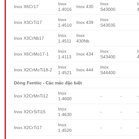
Inox
Inox
Inox X6Cr17
Inox 430
1.4016
S43000
Inox
Inox
Inox X3CrTi17
Inox 439
1.4510
S43035
Inox
Inox
Inox X3CrNb17
1.4511
430Nb
Inox
Inox
Inox X6CrMo17-1
Inox 434
1.4113
S43400
Inox
Inox
Inox X2CrMoTi18-2
Inox 444
1.4521
S44400
Dòng Ferritic - Các mác đặc biệt
Inox
Inox X2CrMnTi12
-
-
-
1.4600
Inox
Inox X2CrSiTi15
-
-
-
1.4630
Inox
Inox X2CrTi17
-
-
-
1.4520