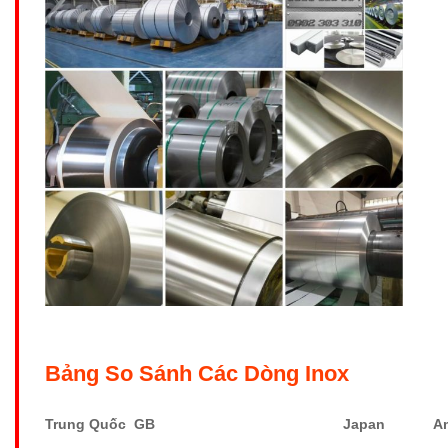
Bảng So Sánh Các Dòng Inox
Trung Quốc GB
Japan
A