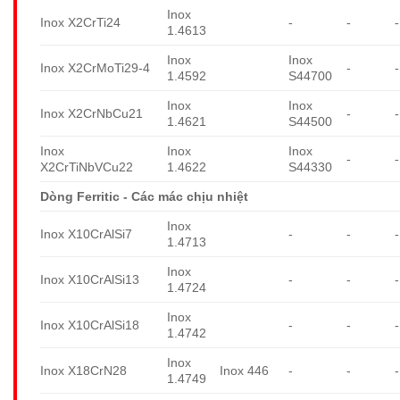
Inox
Inox X2CrTi24
-
-
-
1.4613
Inox
Inox
Inox X2CrMoTi29-4
-
-
1.4592
S44700
Inox
Inox
Inox X2CrNbCu21
-
-
1.4621
S44500
Inox
Inox
Inox
-
-
X2CrTiNbVCu22
1.4622
S44330
Dòng Ferritic - Các mác chịu nhiệt
Inox
Inox X10CrAlSi7
-
-
-
1.4713
Inox
Inox X10CrAlSi13
-
-
-
1.4724
Inox
Inox X10CrAlSi18
-
-
-
1.4742
Inox
Inox X18CrN28
Inox 446
-
-
-
1.4749