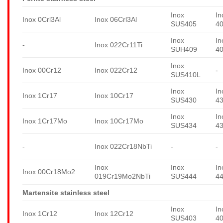
Inox
In
Inox 0Crl3Al
Inox 06Crl3Al
SUS405
4
Inox
In
-
Inox 022Cr11Ti
SUH409
4
Inox
Inox 00Cr12
Inox 022Cr12
-
SUS410L
Inox
In
Inox 1Cr17
Inox 10Cr17
SUS430
4
Inox
In
Inox 1Cr17Mo
Inox 10Cr17Mo
SUS434
4
-
Inox 022Cr18NbTi
-
-
Inox
Inox
In
Inox 00Cr18Mo2
019Cr19Mo2NbTi
SUS444
4
Martensite stainless steel
Inox
In
Inox 1Cr12
Inox 12Cr12
SUS403
4