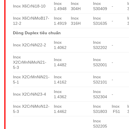
Inox
Inox
Inox
Inox X6CrNi18-10
-
1.4948
304H
S30409
Inox X6CrNiMoB17-
Inox
Inox
Inox
-
12-2
1.4919
316H
S31635
Dòng Duplex tiêu chuẩn
Inox
Inox
Inox X2CrNiN22-2
-
1.4062
S32202
Inox
Inox
Inox
X2CrMnNiMoN21-
-
1.4482
S32001
5-3
Inox X2CrMnNiN21-
Inox
Inox
-
5-1
1.4162
S32101
Inox
Inox
Inox X2CrNiN23-4
-
1.4362
S32304
Inox X2CrNiMoN12-
Inox
Inox
Inox
5-3
1.4462
S31803
F51
Inox
S32205