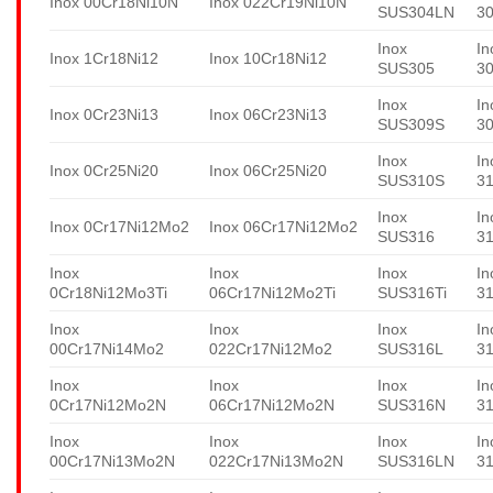
Inox 00Cr18Ni10N
Inox 022Cr19Ni10N
SUS304LN
3
Inox
In
Inox 1Cr18Ni12
Inox 10Cr18Ni12
SUS305
3
Inox
In
Inox 0Cr23Ni13
Inox 06Cr23Ni13
SUS309S
3
Inox
In
Inox 0Cr25Ni20
Inox 06Cr25Ni20
SUS310S
3
Inox
In
Inox 0Cr17Ni12Mo2
Inox 06Cr17Ni12Mo2
SUS316
3
Inox
Inox
Inox
In
0Cr18Ni12Mo3Ti
06Cr17Ni12Mo2Ti
SUS316Ti
31
Inox
Inox
Inox
In
00Cr17Ni14Mo2
022Cr17Ni12Mo2
SUS316L
3
Inox
Inox
Inox
In
0Cr17Ni12Mo2N
06Cr17Ni12Mo2N
SUS316N
3
Inox
Inox
Inox
In
00Cr17Ni13Mo2N
022Cr17Ni13Mo2N
SUS316LN
3