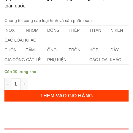
toàn quốc.
Chúng tôi cung cấp loại hình và sản phẩm sau:
INOX
NHÔM
ĐỒNG
THÉP
TITAN
NIKEN
CÁC LOẠI KHÁC
CUỘN
TẤM
ỐNG
TRÒN
HỘP
DÂY
GIA CÔNG CẮT LẺ
PHỤ KIỆN
CÁC LOẠI KHÁC
Còn 10 trong kho
Láp Inox 631 Phi 1,9mm số lượng
THÊM VÀO GIỎ HÀNG