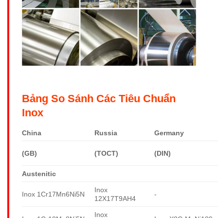
Bảng So Sánh Các Tiêu Chuẩn
Inox
China
Russia
Germany
(GB)
(TOCT)
(DIN)
Austenitic
Inox
Inox 1Cr17Mn6Ni5N
-
12X17T9AH4
Inox