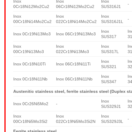
Inox
Inox
Inox
-
0Cr18Ni12Mo2Cu2
06Cr18Ni12Mo2Cu2
SUS316J1
Inox
Inox
Inox
-
00Cr18Ni14Mo2Cu2
022Cr18Ni14Mo2Cu2
SUS316J1L
Inox
In
Inox 0Cr19Ni13Mo3
Inox 06Cr19Ni13Mo3
SUS317
3
Inox
Inox
Inox
In
00Cr19Ni13Mo3
022Cr19Ni13Mo3
SUS317L
3
Inox
In
Inox 0Cr18Ni10Ti
Inox 06Cr18Ni11Ti
SUS321
3
Inox
In
Inox 0Cr18Ni11Nb
Inox 06Cr18Ni11Nb
SUS347
3
Austenitic stainless steel, ferrite stainless steel (Duplex st
Inox
In
Inox 0Cr26Ni5Mo2
-
SUS329J1
3
Inox
Inox
Inox
-
00Cr18Ni5Mo3Si2
022Cr19Ni5Mo3Si2N
SUS329J3L
Ferrite stainless steel