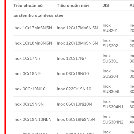
Tiêu chuẩn cũ
Tiêu chuẩn mới
JIS
A
austenitic stainless steel
Inox
In
Inox 1Cr17Mn6Ni5N
Inox 12Cr17Mn6Ni5N
SUS201
2
Inox
In
Inox 1Cr18Mn8Ni5N
Inox 12Cr18Mn9Ni5N
SUS202
2
Inox
In
Inox 1Cr17Ni7
Inox 12Cr17Ni7
SUS301
3
Inox
In
Inox 0Cr18Ni9
Inox 06Cr19Ni10
SUS304
3
Inox
In
Inox 00Cr19Ni10
Inox 022Cr19Ni10
SUS304L
3
Inox
In
Inox 0Cr19Ni9N
Inox 06Cr19Ni10N
SUS304N1
3
Inox
In
Inox 0Cr19Ni10NbN
Inox 06Cr19Ni9NbN
SUS304N2
X
Inox
In