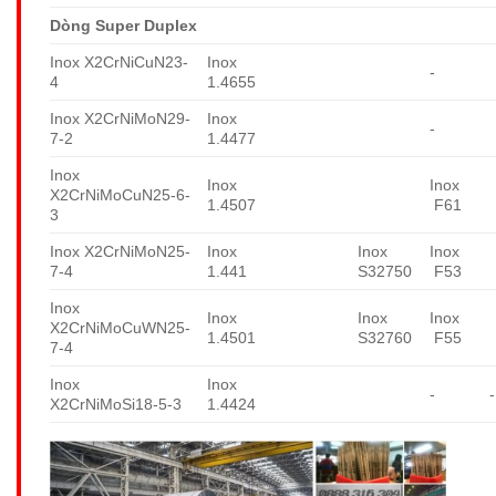
Dòng Super Duplex
Inox X2CrNiCuN23-
Inox
-
4
1.4655
Inox X2CrNiMoN29-
Inox
-
7-2
1.4477
Inox
Inox
Inox
X2CrNiMoCuN25-6-
1.4507
F61
3
Inox X2CrNiMoN25-
Inox
Inox
Inox
7-4
1.441
S32750
F53
Inox
Inox
Inox
Inox
X2CrNiMoCuWN25-
1.4501
S32760
F55
7-4
Inox
Inox
-
-
X2CrNiMoSi18-5-3
1.4424