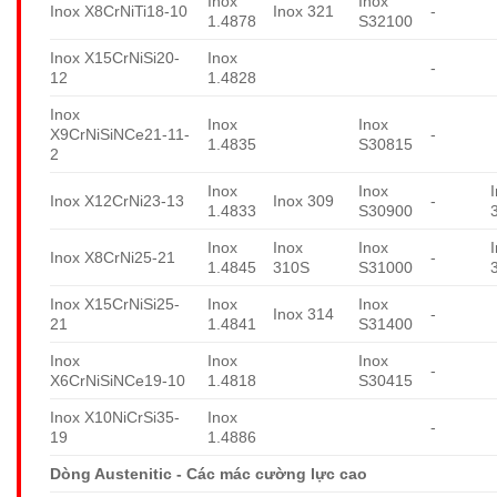
Inox
Inox
Inox X8CrNiTi18-10
Inox 321
-
1.4878
S32100
Inox X15CrNiSi20-
Inox
-
12
1.4828
Inox
Inox
Inox
X9CrNiSiNCe21-11-
-
1.4835
S30815
2
Inox
Inox
Inox X12CrNi23-13
Inox 309
-
1.4833
S30900
Inox
Inox
Inox
Inox X8CrNi25-21
-
1.4845
310S
S31000
Inox X15CrNiSi25-
Inox
Inox
Inox 314
-
21
1.4841
S31400
Inox
Inox
Inox
-
X6CrNiSiNCe19-10
1.4818
S30415
Inox X10NiCrSi35-
Inox
-
19
1.4886
Dòng Austenitic - Các mác cường lực cao