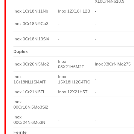
X10CrNiNb18.9
Inox 1Cr18Ni11Nb
Inox 12X18H12B
-
Inox 0Cr18Ni9Cu3
-
-
Inox 0Cr18Ni13Si4
-
-
Duplex
Inox
Inox 0Cr26Ni5Mo2
Inox X8CrNiMo275
08X21H6M2T
Inox
Inox
-
1Cr18Ni11Si4AlTi
15X18H12C4TЮ
Inox 1Cr21Ni5Ti
Inox 12X21H5T
-
Inox
-
-
00Cr18Ni5Mo3Si2
Inox
-
-
00Cr24Ni6Mo3N
Ferrite