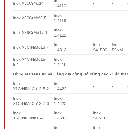
Inox
Inox X55CrMo14
-
-
-
1.4110
Inox
Inox X50CrMoV15
-
-
-
1.4116
Inox
Inox X39CrMo17-1
-
-
-
1.4122
Inox
Inox
Inox
Inox X3CrNiMo13-4
-
1.4313
S41500
F6NM
Inox X4CrNiMo16-
Inox
-
-
-
5-1
1.4418
Dòng Martensitic và Hàng gia công độ cứng cao - Các mác
Inox
Inox
-
-
-
X1CrNiMoCu12-5-2
1.4422
Inox
Inox
-
-
-
X1CrNiMoCu12-7-3
1.4423
Inox
Inox
Inox
-
-
X5CrNiCuNb16-4
1.4542
S17400
Inox
Inox