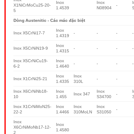
Inox
Inox
X1NiCrMoCu25-20-
-
1.4539
N08904
5
Dòng Austenitic - Các mác đặc biệt
Inox
Inox X5CrNi17-7
-
-
-
-
1.4319
Inox
Inox X5CrNiN19-9
-
-
-
-
1.4315
Inox X5CrNiCu19-
Inox
-
-
-
-
6-2
1.4640
Inox
Inox
Inox X1CrNi25-21
-
-
1.4335
310L
Inox X6CrNiNb18-
Inox
Inox
Inox 347
-
10
1.455
S34700
Inox X1CrNiMoN25-
Inox
Inox
Inox
-
22-2
1.4466
310MoLN
S31050
Inox
Inox
X6CrNiMoNb17-12-
1.4580
2