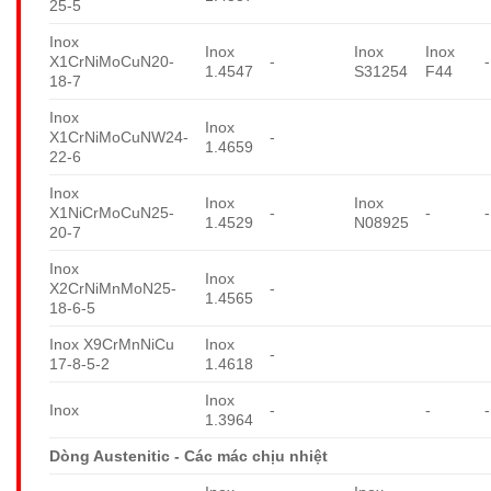
25-5
Inox
Inox
Inox
Inox
X1CrNiMoCuN20-
-
-
1.4547
S31254
F44
18-7
Inox
Inox
X1CrNiMoCuNW24-
-
1.4659
22-6
Inox
Inox
Inox
X1NiCrMoCuN25-
-
-
-
1.4529
N08925
20-7
Inox
Inox
X2CrNiMnMoN25-
-
1.4565
18-6-5
Inox X9CrMnNiCu
Inox
-
17-8-5-2
1.4618
Inox
Inox
-
-
-
1.3964
Dòng Austenitic - Các mác chịu nhiệt