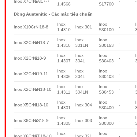
Inox X7CrNiAl17-7
-
-
1.4568
S17700
Dòng Austenitic - Các mác tiêu chuẩn
Inox
Inox
Inox X10CrNi18-8
Inox 301
-
1.4310
S30100
Inox
Inox
Inox
Inox X2CrNiN18-7
-
1.4318
301LN
S30153
Inox
Inox
Inox
Inox X2CrNi18-9
-
1.4307
304L
S30403
Inox
Inox
Inox
Inox X2CrNi19-11
-
1.4306
304L
S30403
Inox
Inox
Inox
Inox X2CrNiN18-10
-
1.4311
304LN
S30453
Inox
Inox
Inox X5CrNi18-10
Inox 304
-
1.4301
S30400
Inox
Inox
Inox X8CrNiS18-9
Inox 303
-
1.4305
S30300
Inox
Inox
Inox X6CrNiTi18-10
Inox 321
-