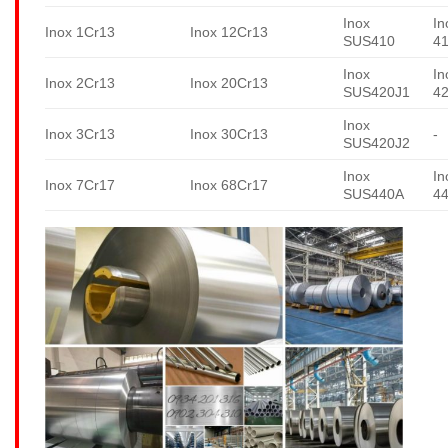
Inox
In
Inox 1Cr13
Inox 12Cr13
SUS410
4
Inox
In
Inox 2Cr13
Inox 20Cr13
SUS420J1
4
Inox
Inox 3Cr13
Inox 30Cr13
-
SUS420J2
Inox
In
Inox 7Cr17
Inox 68Cr17
SUS440A
4