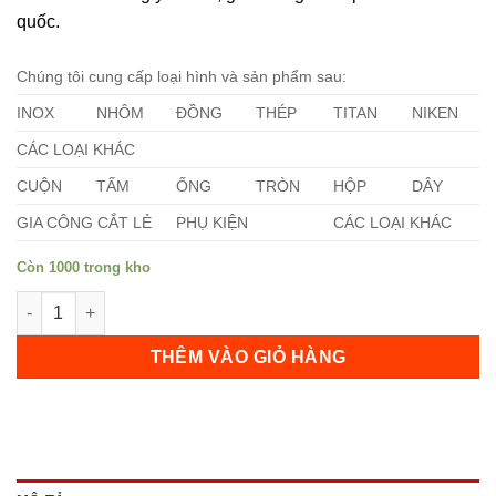
quốc.
Chúng tôi cung cấp loại hình và sản phẩm sau:
INOX
NHÔM
ĐỒNG
THÉP
TITAN
NIKEN
CÁC LOẠI KHÁC
CUỘN
TẤM
ỐNG
TRÒN
HỘP
DÂY
GIA CÔNG CẮT LẺ
PHỤ KIỆN
CÁC LOẠI KHÁC
Còn 1000 trong kho
Láp Nhôm 1050 Phi 178 số lượng
THÊM VÀO GIỎ HÀNG