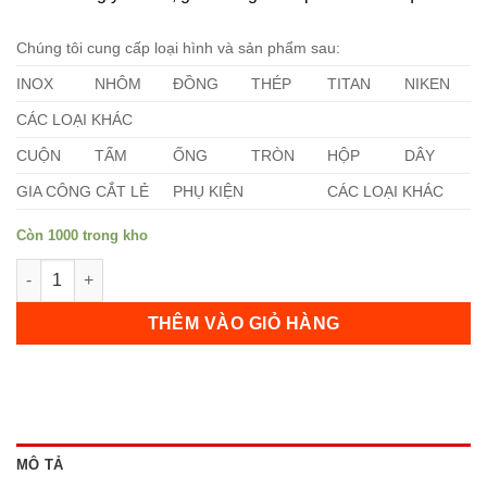
Chúng tôi cung cấp loại hình và sản phẩm sau:
INOX
NHÔM
ĐỒNG
THÉP
TITAN
NIKEN
CÁC LOẠI KHÁC
CUỘN
TẤM
ỐNG
TRÒN
HỘP
DÂY
GIA CÔNG CẮT LẺ
PHỤ KIỆN
CÁC LOẠI KHÁC
Còn 1000 trong kho
Láp Nhôm 2029 số lượng
THÊM VÀO GIỎ HÀNG
MÔ TẢ