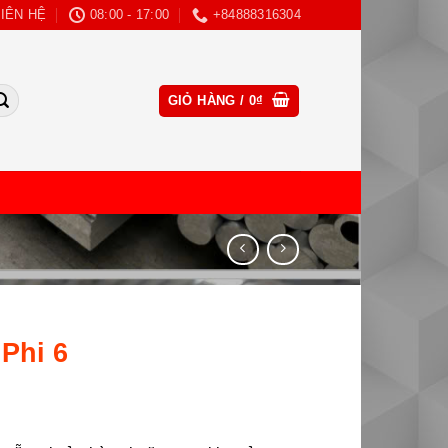
LIÊN HỆ
08:00 - 17:00
+84888316304
CLOSE
GIỎ HÀNG /
0
₫
THIS
MODULE
Phi 6