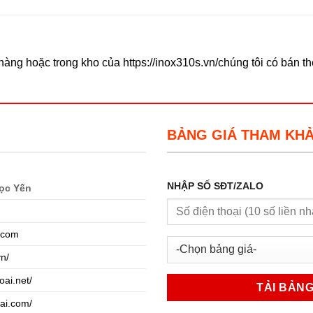
àng hoặc trong kho của https://inox310s.vn/chúng tôi có bán t
BẢNG GIÁ THAM KH
NHẬP SỐ SĐT/ZALO
ọc Yến
.com
vn/
oai.net/
oai.com/