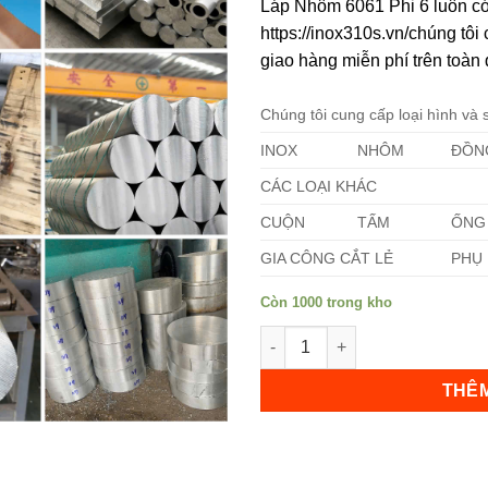
Láp Nhôm 6061 Phi 6 luôn có
https://inox310s.vn/chúng tô
giao hàng miễn phí trên toàn 
Chúng tôi cung cấp loại hình và
INOX
NHÔM
ĐỒN
Không hiển thị lại nữa!
CÁC LOẠI KHÁC
CUỘN
TẤM
ỐNG
GIA CÔNG CẮT LẺ
PHỤ 
Còn 1000 trong kho
Láp Nhôm 6061 Phi 6 số lượn
THÊM