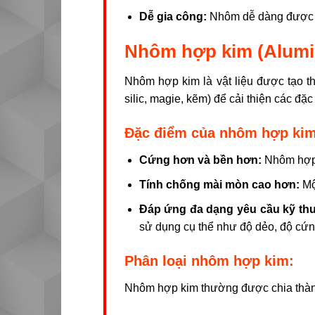
Dễ gia công:
Nhôm dễ dàng được đú
Nhôm hợp kim (Alumin
Nhôm hợp kim là vật liệu được tạo 
silic, magie, kẽm) để cải thiện các đặ
Đặc điểm của nhôm hợp kim
Cứng hơn và bền hơn:
Nhôm hợp k
Tính chống mài mòn cao hơn:
Một
Đáp ứng đa dạng yêu cầu kỹ thu
sử dụng cụ thể như độ dẻo, độ cứn
Phân loại nhôm hợp kim:
Nhôm hợp kim thường được chia thành