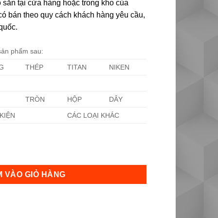
 sẵn tại cửa hàng hoặc trong kho của
i có bán theo quy cách khách hàng yêu cầu,
quốc.
 sản phẩm sau:
G
THÉP
TITAN
NIKEN
TRÒN
HỘP
DÂY
KIỆN
CÁC LOẠI KHÁC
g
 VÀO GIỎ HÀNG