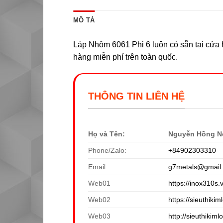
MÔ TẢ
Láp Nhôm 6061 Phi 6 luôn có sẵn tại cửa h
hàng miễn phí trên toàn quốc.
THÔNG TIN LIÊN HỆ
Họ và Tên:
Nguyễn Hồng N
Phone/Zalo:
+84902303310
Email:
g7metals@gmail
Web01
https://inox310s.
Web02
https://sieuthikiml
Web03
http://sieuthikiml