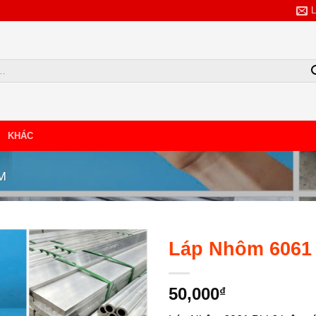
KHÁC
TẢI BẢNG GIÁ
M
NHẬP SỐ SĐT/ZALO
Láp Nhôm 6061 
50,000
₫