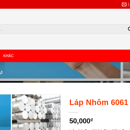
KHÁC
TẢI BẢNG GIÁ
M
NHẬP SỐ SĐT/ZALO
Láp Nhôm 6061 
50,000
₫