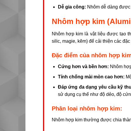
Dễ gia công:
Nhôm dễ dàng được đú
Nhôm hợp kim (Alumin
Nhôm hợp kim là vật liệu được tạo 
silic, magie, kẽm) để cải thiện các đặ
Đặc điểm của nhôm hợp kim
Cứng hơn và bền hơn:
Nhôm hợp k
Tính chống mài mòn cao hơn:
Một
Đáp ứng đa dạng yêu cầu kỹ thu
sử dụng cụ thể như độ dẻo, độ cứn
Phân loại nhôm hợp kim:
Nhôm hợp kim thường được chia thành