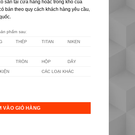
ó sẵn tại cửa hàng hoặc trong kho của
i có bán theo quy cách khách hàng yêu cầu,
quốc.
 sản phẩm sau:
G
THÉP
TITAN
NIKEN
TRÒN
HỘP
DÂY
KIỆN
CÁC LOẠI KHÁC
ng
 VÀO GIỎ HÀNG