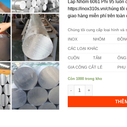
Láp Nhôm 6061 Phi 95 luôn c
https://inox310s.vn/chúng tô
giao hàng miễn phí trên toàn 
Chúng tôi cung cấp loại hình và
INOX
NHÔM
ĐỒN
Không hiển thị lại nữa!
CÁC LOẠI KHÁC
CUỘN
TẤM
ỐNG
GIA CÔNG CẮT LẺ
PHỤ 
Còn 1000 trong kho
Láp Nhôm 6061 Phi 95 số lượ
THÊM