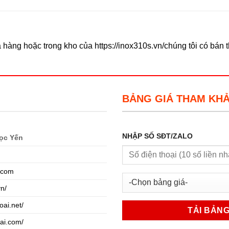
 hàng hoặc trong kho của https://inox310s.vn/chúng tôi có bán 
BẢNG GIÁ THAM KH
NHẬP SỐ SĐT/ZALO
ọc Yến
.com
vn/
oai.net/
oai.com/