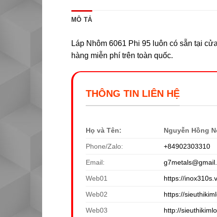
MÔ TẢ
Láp Nhôm 6061 Phi 95 luôn có sẵn tại cửa
hàng miễn phí trên toàn quốc.
THÔNG TIN LIÊN HỆ
Họ và Tên:
Nguyễn Hồng N
Phone/Zalo:
+84902303310
Email:
g7metals@gmail
Web01
https://inox310s.
Web02
https://sieuthikiml
Web03
http://sieuthikiml