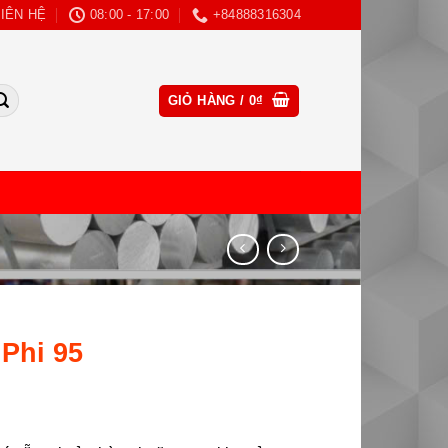
LIÊN HỆ
08:00 - 17:00
+84888316304
CLOSE
GIỎ HÀNG /
0
₫
THIS
MODULE
Phi 95