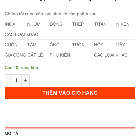
Chúng tôi cung cấp loại hình và sản phẩm sau:
INOX
NHÔM
ĐỒNG
THÉP
TITAN
NIKEN
CÁC LOẠI KHÁC
CUỘN
TẤM
ỐNG
TRÒN
HỘP
DÂY
GIA CÔNG CẮT LẺ
PHỤ KIỆN
CÁC LOẠI KHÁC
Còn 10 trong kho
Láp Titan Tròn Đặc Phi (15 x 1000)mm số lượng
THÊM VÀO GIỎ HÀNG
MÔ TẢ