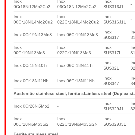
Inox
Inox
Inox
-
0Cr18Ni12Mo2Cu2
06Cr18Ni12Mo2Cu2
SUS316J1
Inox
Inox
Inox
-
00Cr18Ni14Mo2Cu2
022Cr18Ni14Mo2Cu2
SUS316J1L
Inox
In
Inox 0Cr19Ni13Mo3
Inox 06Cr19Ni13Mo3
SUS317
3
Inox
Inox
Inox
In
00Cr19Ni13Mo3
022Cr19Ni13Mo3
SUS317L
3
Inox
In
Inox 0Cr18Ni10Ti
Inox 06Cr18Ni11Ti
SUS321
3
Inox
In
Inox 0Cr18Ni11Nb
Inox 06Cr18Ni11Nb
SUS347
3
Austenitic stainless steel, ferrite stainless steel (Duplex st
Inox
In
Inox 0Cr26Ni5Mo2
-
SUS329J1
3
Inox
Inox
Inox
-
00Cr18Ni5Mo3Si2
022Cr19Ni5Mo3Si2N
SUS329J3L
Ferrite stainless steel