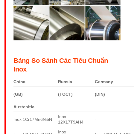
Bảng So Sánh Các Tiêu Chuẩn
Inox
China
Russia
Germany
(GB)
(TOCT)
(DIN)
Austenitic
Inox
Inox 1Cr17Mn6Ni5N
-
12X17T9AH4
Inox