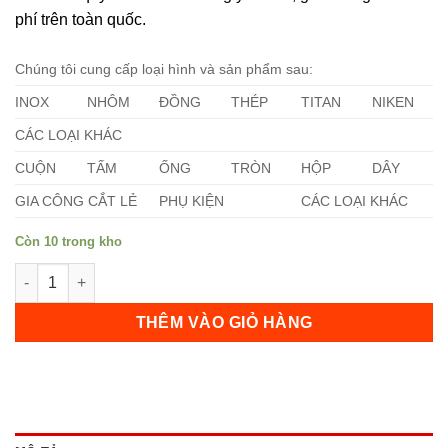
phí trên toàn quốc.
Chúng tôi cung cấp loại hình và sản phẩm sau:
INOX
NHÔM
ĐỒNG
THÉP
TITAN
NIKEN
CÁC LOẠI KHÁC
CUỘN
TẤM
ỐNG
TRÒN
HỘP
DÂY
GIA CÔNG CẮT LẺ
PHỤ KIỆN
CÁC LOẠI KHÁC
Còn 10 trong kho
Ống Inox 304 (88,90 x 10 x 6000) mm số lượng
THÊM VÀO GIỎ HÀNG