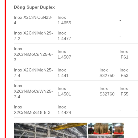
Dòng Super Duplex
Inox X2CrNiCuN23-
Inox
-
4
1.4655
Inox X2CrNiMoN29-
Inox
-
7-2
1.4477
Inox
Inox
Inox
X2CrNiMoCuN25-6-
1.4507
F61
3
Inox X2CrNiMoN25-
Inox
Inox
Inox
7-4
1.441
S32750
F53
Inox
Inox
Inox
Inox
X2CrNiMoCuWN25-
1.4501
S32760
F55
7-4
Inox
Inox
-
-
X2CrNiMoSi18-5-3
1.4424