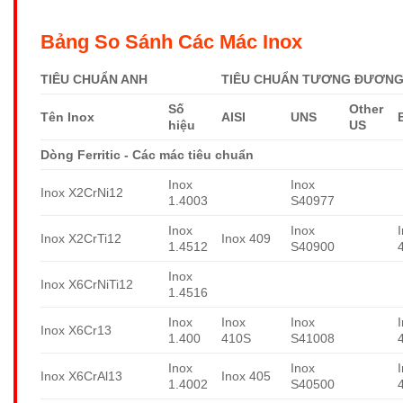
Bảng So Sánh Các Mác Inox
TIÊU CHUẨN ANH
TIÊU CHUẨN TƯƠNG ĐƯƠNG 
Số
Other
Tên Inox
AISI
UNS
hiệu
US
Dòng Ferritic - Các mác tiêu chuẩn
Inox
Inox
Inox X2CrNi12
1.4003
S40977
Inox
Inox
Inox X2CrTi12
Inox 409
1.4512
S40900
Inox
Inox X6CrNiTi12
1.4516
Inox
Inox
Inox
Inox X6Cr13
1.400
410S
S41008
Inox
Inox
Inox X6CrAl13
Inox 405
1.4002
S40500