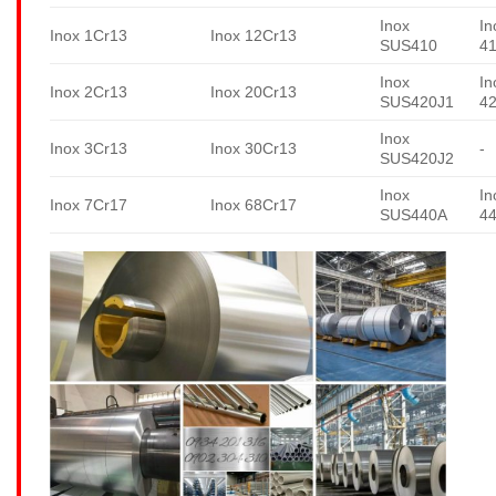
Inox
In
Inox 1Cr13
Inox 12Cr13
SUS410
4
Inox
In
Inox 2Cr13
Inox 20Cr13
SUS420J1
4
Inox
Inox 3Cr13
Inox 30Cr13
-
SUS420J2
Inox
In
Inox 7Cr17
Inox 68Cr17
SUS440A
4