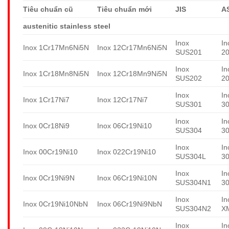
Tiêu chuẩn cũ
Tiêu chuẩn mới
JIS
A
austenitic stainless steel
Inox
In
Inox 1Cr17Mn6Ni5N
Inox 12Cr17Mn6Ni5N
SUS201
2
Inox
In
Inox 1Cr18Mn8Ni5N
Inox 12Cr18Mn9Ni5N
SUS202
2
Inox
In
Inox 1Cr17Ni7
Inox 12Cr17Ni7
SUS301
3
Inox
In
Inox 0Cr18Ni9
Inox 06Cr19Ni10
SUS304
3
Inox
In
Inox 00Cr19Ni10
Inox 022Cr19Ni10
SUS304L
3
Inox
In
Inox 0Cr19Ni9N
Inox 06Cr19Ni10N
SUS304N1
3
Inox
In
Inox 0Cr19Ni10NbN
Inox 06Cr19Ni9NbN
SUS304N2
X
Inox
In