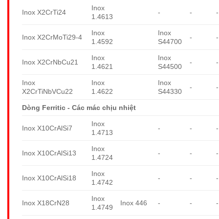
Inox
Inox X2CrTi24
-
-
-
1.4613
Inox
Inox
Inox X2CrMoTi29-4
-
-
1.4592
S44700
Inox
Inox
Inox X2CrNbCu21
-
-
1.4621
S44500
Inox
Inox
Inox
-
-
X2CrTiNbVCu22
1.4622
S44330
Dòng Ferritic - Các mác chịu nhiệt
Inox
Inox X10CrAlSi7
-
-
-
1.4713
Inox
Inox X10CrAlSi13
-
-
-
1.4724
Inox
Inox X10CrAlSi18
-
-
-
1.4742
Inox
Inox X18CrN28
Inox 446
-
-
-
1.4749