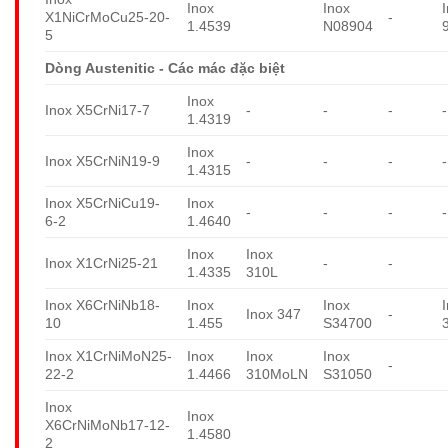
Inox
Inox
X1NiCrMoCu25-20-
-
1.4539
N08904
5
Dòng Austenitic - Các mác đặc biệt
Inox
Inox X5CrNi17-7
-
-
-
-
1.4319
Inox
Inox X5CrNiN19-9
-
-
-
-
1.4315
Inox X5CrNiCu19-
Inox
-
-
-
-
6-2
1.4640
Inox
Inox
Inox X1CrNi25-21
-
-
1.4335
310L
Inox X6CrNiNb18-
Inox
Inox
Inox 347
-
10
1.455
S34700
Inox X1CrNiMoN25-
Inox
Inox
Inox
-
22-2
1.4466
310MoLN
S31050
Inox
Inox
X6CrNiMoNb17-12-
1.4580
2