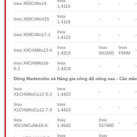
Inox
Inox X55CrMo14
-
-
-
1.4110
Inox
Inox X50CrMoV15
-
-
-
1.4116
Inox
Inox X39CrMo17-1
-
-
-
1.4122
Inox
Inox
Inox
Inox X3CrNiMo13-4
-
1.4313
S41500
F6NM
Inox X4CrNiMo16-
Inox
-
-
-
5-1
1.4418
Dòng Martensitic và Hàng gia công độ cứng cao - Các mác
Inox
Inox
-
-
-
X1CrNiMoCu12-5-2
1.4422
Inox
Inox
-
-
-
X1CrNiMoCu12-7-3
1.4423
Inox
Inox
Inox
-
-
X5CrNiCuNb16-4
1.4542
S17400
Inox
Inox