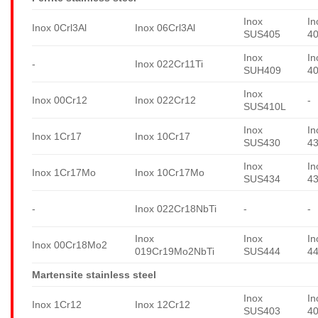
Inox
In
Inox 0Crl3Al
Inox 06Crl3Al
SUS405
4
Inox
In
-
Inox 022Cr11Ti
SUH409
4
Inox
Inox 00Cr12
Inox 022Cr12
-
SUS410L
Inox
In
Inox 1Cr17
Inox 10Cr17
SUS430
4
Inox
In
Inox 1Cr17Mo
Inox 10Cr17Mo
SUS434
4
-
Inox 022Cr18NbTi
-
-
Inox
Inox
In
Inox 00Cr18Mo2
019Cr19Mo2NbTi
SUS444
4
Martensite stainless steel
Inox
In
Inox 1Cr12
Inox 12Cr12
SUS403
4