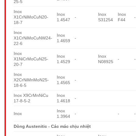
25-5
Inox
Inox
Inox
Inox
X1CrNiMoCuN20-
-
-
1.4547
S31254
F44
18-7
Inox
Inox
X1CrNiMoCuNW24-
-
1.4659
22-6
Inox
Inox
Inox
X1NiCrMoCuN25-
-
-
-
1.4529
N08925
20-7
Inox
Inox
X2CrNiMnMoN25-
-
1.4565
18-6-5
Inox X9CrMnNiCu
Inox
-
17-8-5-2
1.4618
Inox
Inox
-
-
-
1.3964
Dòng Austenitic - Các mác chịu nhiệt