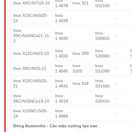
Inox
Inox
Inox X8CrNiTi18-10
Inox 321
-
1.4878
S32100
Inox X15CrNiSi20-
Inox
-
12
1.4828
Inox
Inox
Inox
X9CrNiSiNCe21-11-
-
1.4835
S30815
2
Inox
Inox
Inox X12CrNi23-13
Inox 309
-
1.4833
S30900
Inox
Inox
Inox
Inox X8CrNi25-21
-
1.4845
310S
S31000
Inox X15CrNiSi25-
Inox
Inox
Inox 314
-
21
1.4841
S31400
Inox
Inox
Inox
-
X6CrNiSiNCe19-10
1.4818
S30415
Inox X10NiCrSi35-
Inox
-
19
1.4886
Dòng Austenitic - Các mác cường lực cao