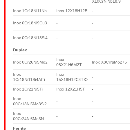
X10CrNiNb18.9
Inox 1Cr18Ni11Nb
Inox 12X18H12B
-
Inox 0Cr18Ni9Cu3
-
-
Inox 0Cr18Ni13Si4
-
-
Duplex
Inox
Inox 0Cr26Ni5Mo2
Inox X8CrNiMo275
08X21H6M2T
Inox
Inox
-
1Cr18Ni11Si4AlTi
15X18H12C4TЮ
Inox 1Cr21Ni5Ti
Inox 12X21H5T
-
Inox
-
-
00Cr18Ni5Mo3Si2
Inox
-
-
00Cr24Ni6Mo3N
Ferrite