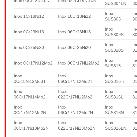
Inox 00Cr18Ni10N
Inox 022Cr19Ni10N
SUS304LN
3
Inox
In
Inox 1Cr18Ni12
Inox 10Cr18Ni12
SUS305
3
Inox
In
Inox 0Cr23Ni13
Inox 06Cr23Ni13
SUS309S
3
Inox
In
Inox 0Cr25Ni20
Inox 06Cr25Ni20
SUS310S
3
Inox
In
Inox 0Cr17Ni12Mo2
Inox 06Cr17Ni12Mo2
SUS316
3
Inox
Inox
Inox
In
0Cr18Ni12Mo3Ti
06Cr17Ni12Mo2Ti
SUS316Ti
31
Inox
Inox
Inox
In
00Cr17Ni14Mo2
022Cr17Ni12Mo2
SUS316L
3
Inox
Inox
Inox
In
0Cr17Ni12Mo2N
06Cr17Ni12Mo2N
SUS316N
3
Inox
Inox
Inox
In
00Cr17Ni13Mo2N
022Cr17Ni13Mo2N
SUS316LN
3