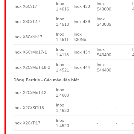
Inox
Inox
Inox X6Cr17
Inox 430
1.4016
S43000
Inox
Inox
Inox X3CrTi17
Inox 439
1.4510
S43035
Inox
Inox
Inox X3CrNb17
1.4511
430Nb
Inox
Inox
Inox X6CrMo17-1
Inox 434
1.4113
S43400
Inox
Inox
Inox X2CrMoTi18-2
Inox 444
1.4521
S44400
Dòng Ferritic - Các mác đặc biệt
Inox
Inox X2CrMnTi12
-
-
-
1.4600
Inox
Inox X2CrSiTi15
-
-
-
1.4630
Inox
Inox X2CrTi17
-
-
-
1.4520