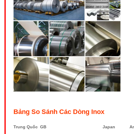
Bảng So Sánh Các Dòng Inox
Trung Quốc GB
Japan
A