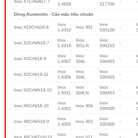
Inox X7CrNiAl17-7
-
-
1.4568
S17700
Dòng Austenitic - Các mác tiêu chuẩn
Inox
Inox
Inox X10CrNi18-8
Inox 301
-
1.4310
S30100
Inox
Inox
Inox
Inox X2CrNiN18-7
-
1.4318
301LN
S30153
Inox
Inox
Inox
Inox X2CrNi18-9
-
1.4307
304L
S30403
Inox
Inox
Inox
Inox X2CrNi19-11
-
1.4306
304L
S30403
Inox
Inox
Inox
Inox X2CrNiN18-10
-
1.4311
304LN
S30453
Inox
Inox
Inox X5CrNi18-10
Inox 304
-
1.4301
S30400
Inox
Inox
Inox X8CrNiS18-9
Inox 303
-
1.4305
S30300
Inox
Inox
Inox X6CrNiTi18-10
Inox 321
-