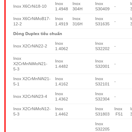
Inox
Inox
Inox
Inox X6CrNi18-10
-
1.4948
304H
S30409
Inox X6CrNiMoB17-
Inox
Inox
Inox
-
12-2
1.4919
316H
S31635
Dòng Duplex tiêu chuẩn
Inox
Inox
Inox X2CrNiN22-2
-
1.4062
S32202
Inox
Inox
Inox
X2CrMnNiMoN21-
-
1.4482
S32001
5-3
Inox X2CrMnNiN21-
Inox
Inox
-
5-1
1.4162
S32101
Inox
Inox
Inox X2CrNiN23-4
-
1.4362
S32304
Inox X2CrNiMoN12-
Inox
Inox
Inox
5-3
1.4462
S31803
F51
Inox
S32205