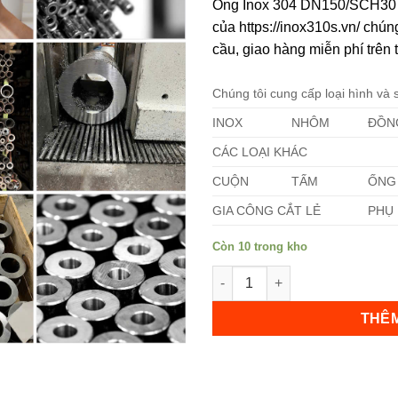
Ống Inox 304 DN150/SCH30 lu
của https://inox310s.vn/ chú
cầu, giao hàng miễn phí trên 
Chúng tôi cung cấp loại hình và
INOX
NHÔM
ĐỒN
Không hiển thị lại nữa!
CÁC LOẠI KHÁC
CUỘN
TẤM
ỐNG
GIA CÔNG CẮT LẺ
PHỤ 
Còn 10 trong kho
Ống Inox 304 DN150/SCH30 số
THÊM