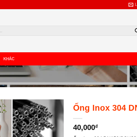
KHÁC
TẢI BẢNG GIÁ
NHẬP SỐ SĐT/ZALO
Ống Inox 304 
40,000
₫