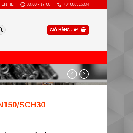
LIÊN HỆ
08:00 - 17:00
+84888316304
CLOSE
GIỎ HÀNG /
0
₫
THIS
MODULE
DN150/SCH30