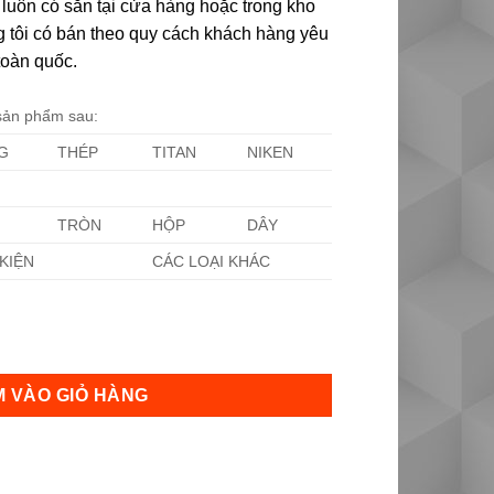
ôn có sẵn tại cửa hàng hoặc trong kho
ng tôi có bán theo quy cách khách hàng yêu
toàn quốc.
 sản phẩm sau:
G
THÉP
TITAN
NIKEN
TRÒN
HỘP
DÂY
KIỆN
CÁC LOẠI KHÁC
 lượng
 VÀO GIỎ HÀNG