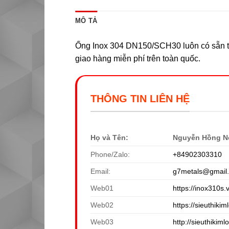
MÔ TẢ
Ống Inox 304 DN150/SCH30 luôn có sẵn tại
giao hàng miễn phí trên toàn quốc.
THÔNG TIN LIÊN HỆ
Họ và Tên:
Nguyễn Hồng N
Phone/Zalo:
+84902303310
Email:
g7metals@gmail
Web01
https://inox310s.
Web02
https://sieuthikiml
Web03
http://sieuthikiml