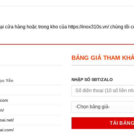
 cửa hàng hoặc trong kho của https://inox310s.vn/ chúng tôi 
BẢNG GIÁ THAM KH
NHẬP SỐ SĐT/ZALO
ọc Yến
.com
vn/
oai.net/
oai.com/