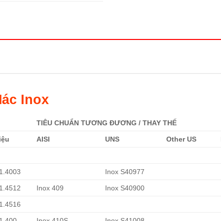
ác Inox
TIÊU CHUẨN TƯƠNG ĐƯƠNG / THAY THẾ
iệu
AISI
UNS
Other US
 1.4003
Inox S40977
 1.4512
Inox 409
Inox S40900
 1.4516
 1.400
Inox 410S
Inox S41008