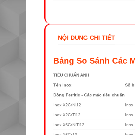
NỘI DUNG CHI TIẾT
Bảng So Sánh Các M
TIÊU CHUẨN ANH
Tên Inox
Số h
Dòng Ferritic - Các mác tiêu chuẩn
Inox X2CrNi12
Inox
Inox X2CrTi12
Inox
Inox X6CrNiTi12
Inox
Inox X6Cr13
Inox