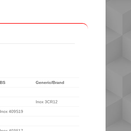
BS
Generic/Brand
Inox 3CR12
Inox 409S19
Inox 403S17