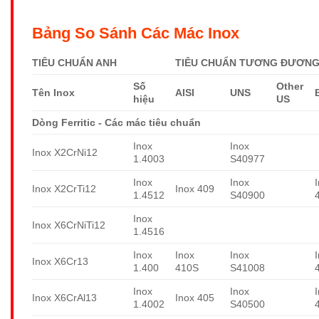
Bảng So Sánh Các Mác Inox
TIÊU CHUẨN ANH
TIÊU CHUẨN TƯƠNG ĐƯƠNG 
Số
Other
Tên Inox
AISI
UNS
hiệu
US
Dòng Ferritic - Các mác tiêu chuẩn
Inox
Inox
Inox X2CrNi12
1.4003
S40977
Inox
Inox
Inox X2CrTi12
Inox 409
1.4512
S40900
Inox
Inox X6CrNiTi12
1.4516
Inox
Inox
Inox
Inox X6Cr13
1.400
410S
S41008
Inox
Inox
Inox X6CrAl13
Inox 405
1.4002
S40500