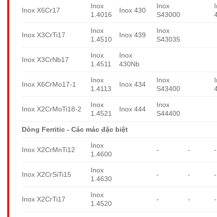
Inox
Inox
Inox X6Cr17
Inox 430
1.4016
S43000
Inox
Inox
Inox X3CrTi17
Inox 439
1.4510
S43035
Inox
Inox
Inox X3CrNb17
1.4511
430Nb
Inox
Inox
Inox X6CrMo17-1
Inox 434
1.4113
S43400
Inox
Inox
Inox X2CrMoTi18-2
Inox 444
1.4521
S44400
Dòng Ferritic - Các mác đặc biệt
Inox
Inox X2CrMnTi12
-
-
-
1.4600
Inox
Inox X2CrSiTi15
-
-
-
1.4630
Inox
Inox X2CrTi17
-
-
-
1.4520