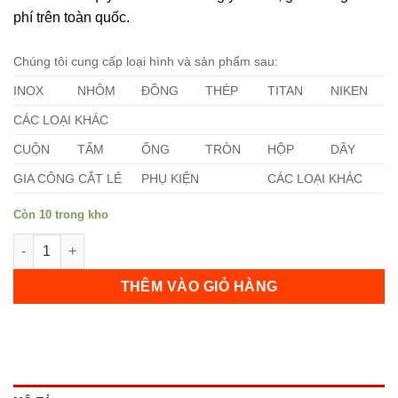
phí trên toàn quốc.
Chúng tôi cung cấp loại hình và sản phẩm sau:
INOX
NHÔM
ĐỒNG
THÉP
TITAN
NIKEN
CÁC LOẠI KHÁC
CUỘN
TẤM
ỐNG
TRÒN
HỘP
DÂY
GIA CÔNG CẮT LẺ
PHỤ KIỆN
CÁC LOẠI KHÁC
Còn 10 trong kho
Ống Inox 316 (168,2 x 7,112 x 6000)mm số lượng
THÊM VÀO GIỎ HÀNG