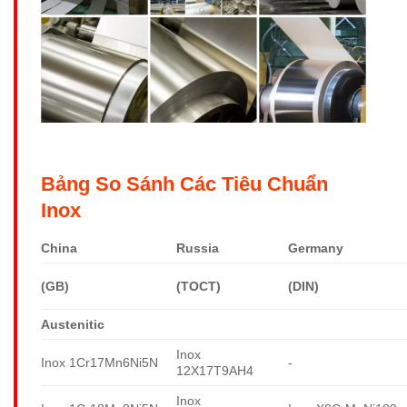
Bảng So Sánh Các Tiêu Chuẩn
Inox
China
Russia
Germany
(GB)
(TOCT)
(DIN)
Austenitic
Inox
Inox 1Cr17Mn6Ni5N
-
12X17T9AH4
Inox