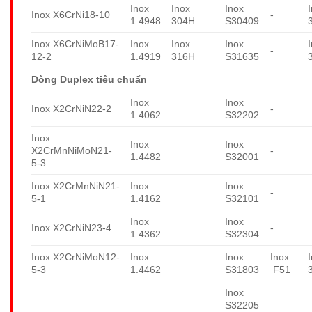
Inox
Inox
Inox
Inox X6CrNi18-10
-
1.4948
304H
S30409
Inox X6CrNiMoB17-
Inox
Inox
Inox
-
12-2
1.4919
316H
S31635
Dòng Duplex tiêu chuẩn
Inox
Inox
Inox X2CrNiN22-2
-
1.4062
S32202
Inox
Inox
Inox
X2CrMnNiMoN21-
-
1.4482
S32001
5-3
Inox X2CrMnNiN21-
Inox
Inox
-
5-1
1.4162
S32101
Inox
Inox
Inox X2CrNiN23-4
-
1.4362
S32304
Inox X2CrNiMoN12-
Inox
Inox
Inox
5-3
1.4462
S31803
F51
Inox
S32205