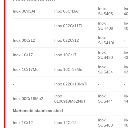
Inox
In
Inox 0Crl3Al
Inox 06Crl3Al
SUS405
4
Inox
In
-
Inox 022Cr11Ti
SUH409
4
Inox
Inox 00Cr12
Inox 022Cr12
-
SUS410L
Inox
In
Inox 1Cr17
Inox 10Cr17
SUS430
4
Inox
In
Inox 1Cr17Mo
Inox 10Cr17Mo
SUS434
4
-
Inox 022Cr18NbTi
-
-
Inox
Inox
In
Inox 00Cr18Mo2
019Cr19Mo2NbTi
SUS444
4
Martensite stainless steel
Inox
In
Inox 1Cr12
Inox 12Cr12
SUS403
4