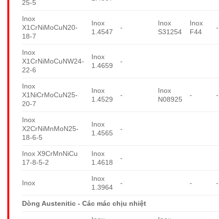
25-5
Inox
Inox
Inox
Inox
X1CrNiMoCuN20-
-
-
1.4547
S31254
F44
18-7
Inox
Inox
X1CrNiMoCuNW24-
-
1.4659
22-6
Inox
Inox
Inox
X1NiCrMoCuN25-
-
-
-
1.4529
N08925
20-7
Inox
Inox
X2CrNiMnMoN25-
-
1.4565
18-6-5
Inox X9CrMnNiCu
Inox
-
17-8-5-2
1.4618
Inox
Inox
-
-
-
1.3964
Dòng Austenitic - Các mác chịu nhiệt