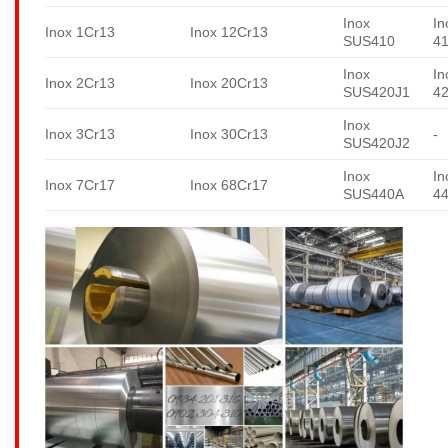
Inox
In
Inox 1Cr13
Inox 12Cr13
SUS410
4
Inox
In
Inox 2Cr13
Inox 20Cr13
SUS420J1
4
Inox
Inox 3Cr13
Inox 30Cr13
-
SUS420J2
Inox
In
Inox 7Cr17
Inox 68Cr17
SUS440A
4