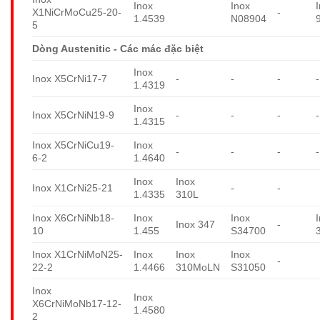
Inox
Inox
X1NiCrMoCu25-20-
-
1.4539
N08904
5
Dòng Austenitic - Các mác đặc biệt
Inox
Inox X5CrNi17-7
-
-
-
-
1.4319
Inox
Inox X5CrNiN19-9
-
-
-
-
1.4315
Inox X5CrNiCu19-
Inox
-
-
-
-
6-2
1.4640
Inox
Inox
Inox X1CrNi25-21
-
-
1.4335
310L
Inox X6CrNiNb18-
Inox
Inox
Inox 347
-
10
1.455
S34700
Inox X1CrNiMoN25-
Inox
Inox
Inox
-
22-2
1.4466
310MoLN
S31050
Inox
Inox
X6CrNiMoNb17-12-
1.4580
2