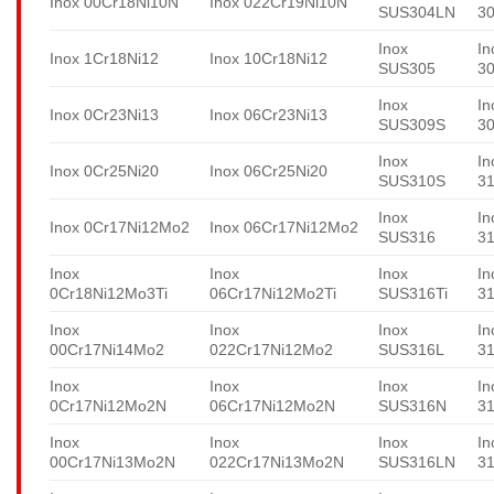
Inox 00Cr18Ni10N
Inox 022Cr19Ni10N
SUS304LN
3
Inox
In
Inox 1Cr18Ni12
Inox 10Cr18Ni12
SUS305
3
Inox
In
Inox 0Cr23Ni13
Inox 06Cr23Ni13
SUS309S
3
Inox
In
Inox 0Cr25Ni20
Inox 06Cr25Ni20
SUS310S
3
Inox
In
Inox 0Cr17Ni12Mo2
Inox 06Cr17Ni12Mo2
SUS316
3
Inox
Inox
Inox
In
0Cr18Ni12Mo3Ti
06Cr17Ni12Mo2Ti
SUS316Ti
31
Inox
Inox
Inox
In
00Cr17Ni14Mo2
022Cr17Ni12Mo2
SUS316L
3
Inox
Inox
Inox
In
0Cr17Ni12Mo2N
06Cr17Ni12Mo2N
SUS316N
3
Inox
Inox
Inox
In
00Cr17Ni13Mo2N
022Cr17Ni13Mo2N
SUS316LN
3