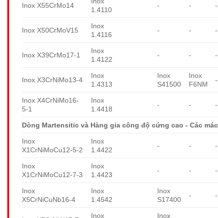
Inox
Inox X55CrMo14
-
-
-
1.4110
Inox
Inox X50CrMoV15
-
-
-
1.4116
Inox
Inox X39CrMo17-1
-
-
-
1.4122
Inox
Inox
Inox
Inox X3CrNiMo13-4
-
1.4313
S41500
F6NM
Inox X4CrNiMo16-
Inox
-
-
-
5-1
1.4418
Dòng Martensitic và Hàng gia công độ cứng cao - Các mác
Inox
Inox
-
-
-
X1CrNiMoCu12-5-2
1.4422
Inox
Inox
-
-
-
X1CrNiMoCu12-7-3
1.4423
Inox
Inox
Inox
-
-
X5CrNiCuNb16-4
1.4542
S17400
Inox
Inox