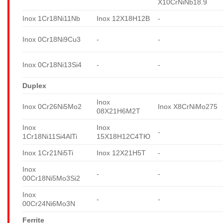
X10CrNiNb18.9
Inox 1Cr18Ni11Nb
Inox 12X18H12B
-
Inox 0Cr18Ni9Cu3
-
-
Inox 0Cr18Ni13Si4
-
-
Duplex
Inox
Inox 0Cr26Ni5Mo2
Inox X8CrNiMo275
08X21H6M2T
Inox
Inox
-
1Cr18Ni11Si4AlTi
15X18H12C4TЮ
Inox 1Cr21Ni5Ti
Inox 12X21H5T
-
Inox
-
-
00Cr18Ni5Mo3Si2
Inox
-
-
00Cr24Ni6Mo3N
Ferrite