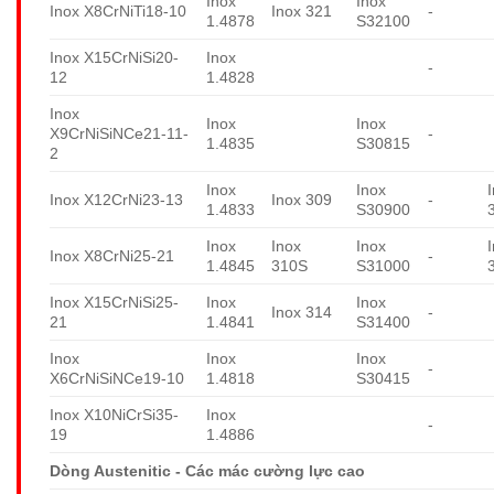
Inox
Inox
Inox X8CrNiTi18-10
Inox 321
-
1.4878
S32100
Inox X15CrNiSi20-
Inox
-
12
1.4828
Inox
Inox
Inox
X9CrNiSiNCe21-11-
-
1.4835
S30815
2
Inox
Inox
Inox X12CrNi23-13
Inox 309
-
1.4833
S30900
Inox
Inox
Inox
Inox X8CrNi25-21
-
1.4845
310S
S31000
Inox X15CrNiSi25-
Inox
Inox
Inox 314
-
21
1.4841
S31400
Inox
Inox
Inox
-
X6CrNiSiNCe19-10
1.4818
S30415
Inox X10NiCrSi35-
Inox
-
19
1.4886
Dòng Austenitic - Các mác cường lực cao