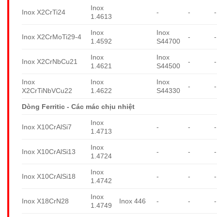
Inox
Inox X2CrTi24
-
-
-
1.4613
Inox
Inox
Inox X2CrMoTi29-4
-
-
1.4592
S44700
Inox
Inox
Inox X2CrNbCu21
-
-
1.4621
S44500
Inox
Inox
Inox
-
-
X2CrTiNbVCu22
1.4622
S44330
Dòng Ferritic - Các mác chịu nhiệt
Inox
Inox X10CrAlSi7
-
-
-
1.4713
Inox
Inox X10CrAlSi13
-
-
-
1.4724
Inox
Inox X10CrAlSi18
-
-
-
1.4742
Inox
Inox X18CrN28
Inox 446
-
-
-
1.4749