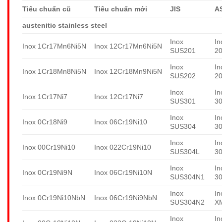
Tiêu chuẩn cũ
Tiêu chuẩn mới
JIS
A
austenitic stainless steel
Inox
In
Inox 1Cr17Mn6Ni5N
Inox 12Cr17Mn6Ni5N
SUS201
2
Inox
In
Inox 1Cr18Mn8Ni5N
Inox 12Cr18Mn9Ni5N
SUS202
2
Inox
In
Inox 1Cr17Ni7
Inox 12Cr17Ni7
SUS301
3
Inox
In
Inox 0Cr18Ni9
Inox 06Cr19Ni10
SUS304
3
Inox
In
Inox 00Cr19Ni10
Inox 022Cr19Ni10
SUS304L
3
Inox
In
Inox 0Cr19Ni9N
Inox 06Cr19Ni10N
SUS304N1
3
Inox
In
Inox 0Cr19Ni10NbN
Inox 06Cr19Ni9NbN
SUS304N2
X
Inox
In