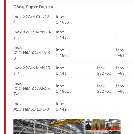
Dòng Super Duplex
Inox X2CrNiCuN23-
Inox
-
4
1.4655
Inox X2CrNiMoN29-
Inox
-
7-2
1.4477
Inox
Inox
Inox
X2CrNiMoCuN25-6-
1.4507
F61
3
Inox X2CrNiMoN25-
Inox
Inox
Inox
7-4
1.441
S32750
F53
Inox
Inox
Inox
Inox
X2CrNiMoCuWN25-
1.4501
S32760
F55
7-4
Inox
Inox
-
-
X2CrNiMoSi18-5-3
1.4424