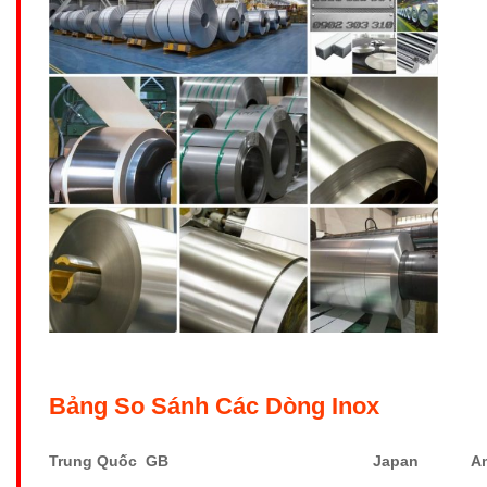
Bảng So Sánh Các Dòng Inox
Trung Quốc GB
Japan
A