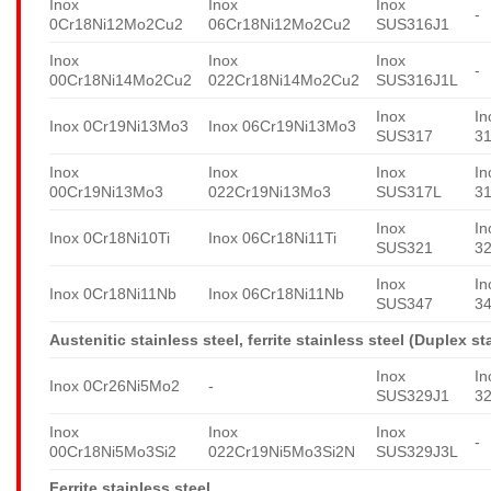
Inox
Inox
Inox
-
0Cr18Ni12Mo2Cu2
06Cr18Ni12Mo2Cu2
SUS316J1
Inox
Inox
Inox
-
00Cr18Ni14Mo2Cu2
022Cr18Ni14Mo2Cu2
SUS316J1L
Inox
In
Inox 0Cr19Ni13Mo3
Inox 06Cr19Ni13Mo3
SUS317
3
Inox
Inox
Inox
In
00Cr19Ni13Mo3
022Cr19Ni13Mo3
SUS317L
3
Inox
In
Inox 0Cr18Ni10Ti
Inox 06Cr18Ni11Ti
SUS321
3
Inox
In
Inox 0Cr18Ni11Nb
Inox 06Cr18Ni11Nb
SUS347
3
Austenitic stainless steel, ferrite stainless steel (Duplex st
Inox
In
Inox 0Cr26Ni5Mo2
-
SUS329J1
3
Inox
Inox
Inox
-
00Cr18Ni5Mo3Si2
022Cr19Ni5Mo3Si2N
SUS329J3L
Ferrite stainless steel