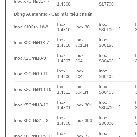
Inox X7CrNiAl17-7
-
-
1.4568
S17700
Dòng Austenitic - Các mác tiêu chuẩn
Inox
Inox
Inox X10CrNi18-8
Inox 301
-
1.4310
S30100
Inox
Inox
Inox
Inox X2CrNiN18-7
-
1.4318
301LN
S30153
Inox
Inox
Inox
Inox X2CrNi18-9
-
1.4307
304L
S30403
Inox
Inox
Inox
Inox X2CrNi19-11
-
1.4306
304L
S30403
Inox
Inox
Inox
Inox X2CrNiN18-10
-
1.4311
304LN
S30453
Inox
Inox
Inox X5CrNi18-10
Inox 304
-
1.4301
S30400
Inox
Inox
Inox X8CrNiS18-9
Inox 303
-
1.4305
S30300
Inox
Inox
Inox X6CrNiTi18-10
Inox 321
-