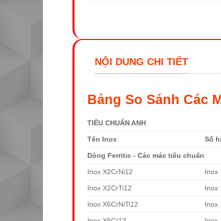
NỘI DUNG CHI TIẾT
Bảng So Sánh Các M
TIÊU CHUẨN ANH
Tên Inox
Số h
Dòng Ferritic - Các mác tiêu chuẩn
Inox X2CrNi12
Inox
Inox X2CrTi12
Inox
Inox X6CrNiTi12
Inox
Inox X6Cr13
Inox