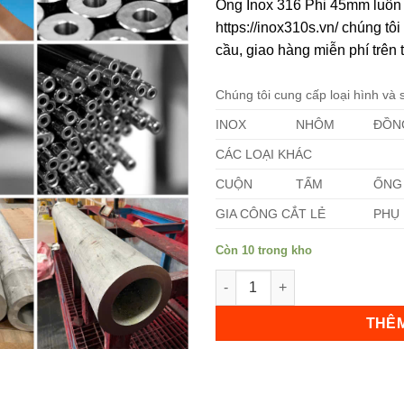
Ống Inox 316 Phi 45mm luôn 
https://inox310s.vn/ chúng t
cầu, giao hàng miễn phí trên 
Chúng tôi cung cấp loại hình và
INOX
NHÔM
ĐỒN
Không hiển thị lại nữa!
CÁC LOẠI KHÁC
CUỘN
TẤM
ỐNG
GIA CÔNG CẮT LẺ
PHỤ 
Còn 10 trong kho
Ống Inox 316 Phi 45mm số lư
THÊM