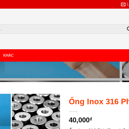
KHÁC
TẢI BẢNG GIÁ
NHẬP SỐ SĐT/ZALO
Ống Inox 316 P
40,000
₫