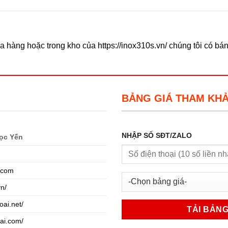
 hàng hoặc trong kho của https://inox310s.vn/ chúng tôi có bá
BẢNG GIÁ THAM KH
NHẬP SỐ SĐT/ZALO
ọc Yến
.com
vn/
oai.net/
oai.com/