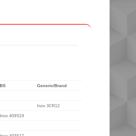
BS
Generic/Brand
Inox 3CR12
Inox 409S19
Inox 403S17