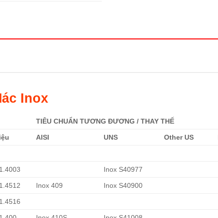
ác Inox
TIÊU CHUẨN TƯƠNG ĐƯƠNG / THAY THẾ
iệu
AISI
UNS
Other US
 1.4003
Inox S40977
 1.4512
Inox 409
Inox S40900
 1.4516
 1.400
Inox 410S
Inox S41008