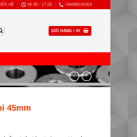
LIÊN HỆ
08:00 - 17:00
+84888316304
CLOSE
GIỎ HÀNG /
0
₫
THIS
MODULE
hi 45mm