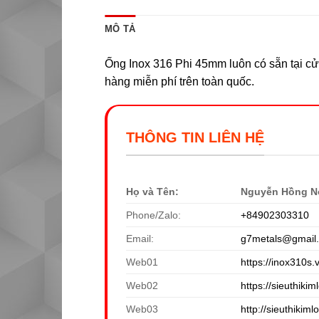
MÔ TẢ
Ống Inox 316 Phi 45mm luôn có sẵn tại cửa
hàng miễn phí trên toàn quốc.
THÔNG TIN LIÊN HỆ
Họ và Tên:
Nguyễn Hồng N
Phone/Zalo:
+84902303310
Email:
g7metals@gmail
Web01
https://inox310s.
Web02
https://sieuthikiml
Web03
http://sieuthikiml