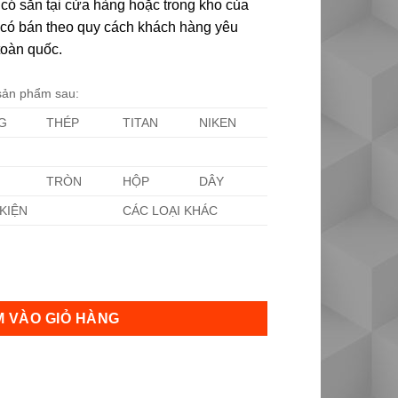
có sẵn tại cửa hàng hoặc trong kho của
ôi có bán theo quy cách khách hàng yêu
toàn quốc.
 sản phẩm sau:
G
THÉP
TITAN
NIKEN
TRÒN
HỘP
DÂY
KIỆN
CÁC LOẠI KHÁC
ợng
 VÀO GIỎ HÀNG