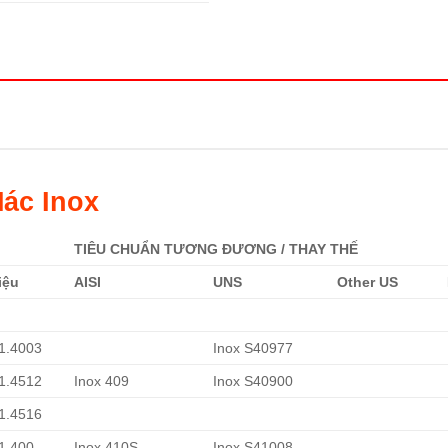
ác Inox
TIÊU CHUẨN TƯƠNG ĐƯƠNG / THAY THẾ
iệu
AISI
UNS
Other US
 1.4003
Inox S40977
 1.4512
Inox 409
Inox S40900
 1.4516
 1.400
Inox 410S
Inox S41008