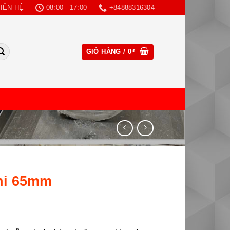
LIÊN HỆ
08:00 - 17:00
+84888316304
CLOSE
GIỎ HÀNG /
0
₫
THIS
MODULE
hi 65mm