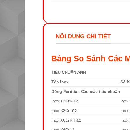
NỘI DUNG CHI TIẾT
Bảng So Sánh Các M
TIÊU CHUẨN ANH
Tên Inox
Số h
Dòng Ferritic - Các mác tiêu chuẩn
Inox X2CrNi12
Inox
Inox X2CrTi12
Inox
Inox X6CrNiTi12
Inox
Inox X6Cr13
Inox