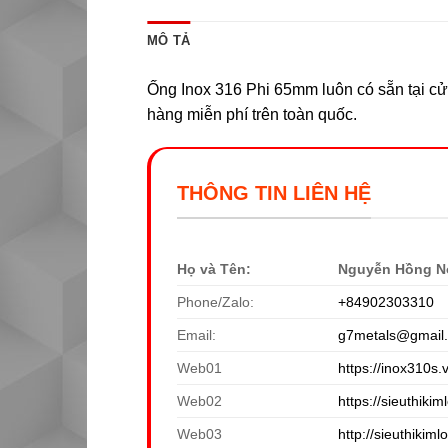
MÔ TẢ
Ống Inox 316 Phi 65mm luôn có sẵn tại cửa
hàng miễn phí trên toàn quốc.
THÔNG TIN LIÊN HỆ
Họ và Tên:
Nguyễn Hồng N
Phone/Zalo:
+84902303310
Email:
g7metals@gmail
Web01
https://inox310s.
Web02
https://sieuthikiml
Web03
http://sieuthikiml