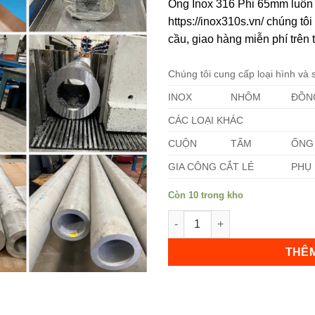
Ống Inox 316 Phi 65mm luôn 
https://inox310s.vn/ chúng t
cầu, giao hàng miễn phí trên 
Chúng tôi cung cấp loại hình và
INOX
NHÔM
ĐỒN
Không hiển thị lại nữa!
CÁC LOẠI KHÁC
CUỘN
TẤM
ỐNG
GIA CÔNG CẮT LẺ
PHỤ 
Còn 10 trong kho
Ống Inox 316 Phi 65mm số lư
THÊM