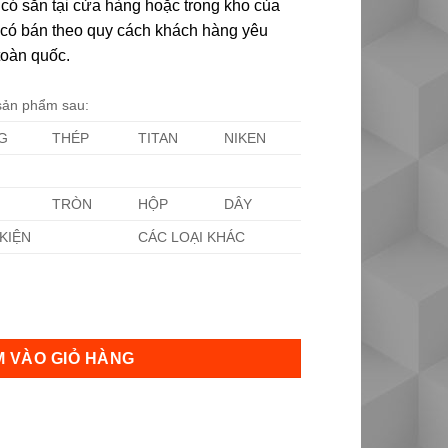
có sẵn tại cửa hàng hoặc trong kho của
ôi có bán theo quy cách khách hàng yêu
toàn quốc.
 sản phẩm sau:
G
THÉP
TITAN
NIKEN
TRÒN
HỘP
DÂY
KIỆN
CÁC LOẠI KHÁC
ợng
 VÀO GIỎ HÀNG