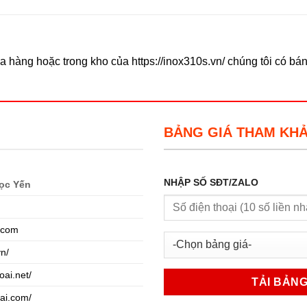
 hàng hoặc trong kho của https://inox310s.vn/ chúng tôi có bá
BẢNG GIÁ THAM KH
NHẬP SỐ SĐT/ZALO
ọc Yến
.com
vn/
oai.net/
oai.com/