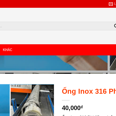
KHÁC
TẢI BẢNG GIÁ
NHẬP SỐ SĐT/ZALO
Ống Inox 316 P
40,000
₫