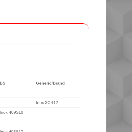
BS
Generic/Brand
Inox 3CR12
Inox 409S19
Inox 403S17