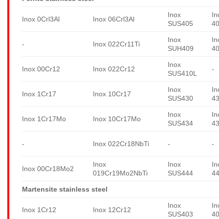
Inox
In
Inox 0Crl3Al
Inox 06Crl3Al
SUS405
4
Inox
In
-
Inox 022Cr11Ti
SUH409
4
Inox
Inox 00Cr12
Inox 022Cr12
-
SUS410L
Inox
In
Inox 1Cr17
Inox 10Cr17
SUS430
4
Inox
In
Inox 1Cr17Mo
Inox 10Cr17Mo
SUS434
4
-
Inox 022Cr18NbTi
-
-
Inox
Inox
In
Inox 00Cr18Mo2
019Cr19Mo2NbTi
SUS444
4
Martensite stainless steel
Inox
In
Inox 1Cr12
Inox 12Cr12
SUS403
4