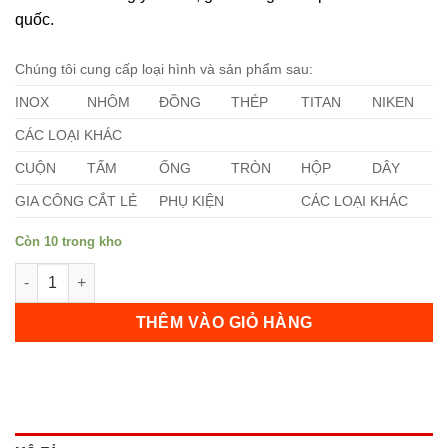
quốc.
Chúng tôi cung cấp loại hình và sản phẩm sau:
INOX
NHÔM
ĐỒNG
THÉP
TITAN
NIKEN
CÁC LOẠI KHÁC
CUỘN
TẤM
ỐNG
TRÒN
HỘP
DÂY
GIA CÔNG CẮT LẺ
PHỤ KIỆN
CÁC LOẠI KHÁC
Còn 10 trong kho
Ống Inox 321 24 Inch số lượng
THÊM VÀO GIỎ HÀNG