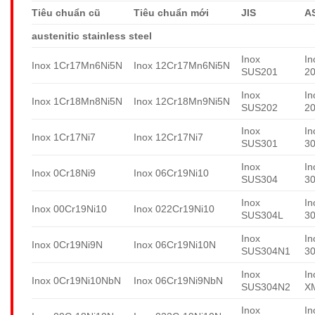
Tiêu chuẩn cũ
Tiêu chuẩn mới
JIS
A
austenitic stainless steel
Inox
In
Inox 1Cr17Mn6Ni5N
Inox 12Cr17Mn6Ni5N
SUS201
2
Inox
In
Inox 1Cr18Mn8Ni5N
Inox 12Cr18Mn9Ni5N
SUS202
2
Inox
In
Inox 1Cr17Ni7
Inox 12Cr17Ni7
SUS301
3
Inox
In
Inox 0Cr18Ni9
Inox 06Cr19Ni10
SUS304
3
Inox
In
Inox 00Cr19Ni10
Inox 022Cr19Ni10
SUS304L
3
Inox
In
Inox 0Cr19Ni9N
Inox 06Cr19Ni10N
SUS304N1
3
Inox
In
Inox 0Cr19Ni10NbN
Inox 06Cr19Ni9NbN
SUS304N2
X
Inox
In