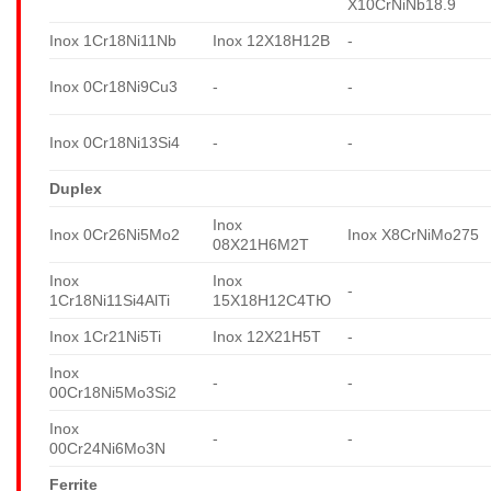
X10CrNiNb18.9
Inox 1Cr18Ni11Nb
Inox 12X18H12B
-
Inox 0Cr18Ni9Cu3
-
-
Inox 0Cr18Ni13Si4
-
-
Duplex
Inox
Inox 0Cr26Ni5Mo2
Inox X8CrNiMo275
08X21H6M2T
Inox
Inox
-
1Cr18Ni11Si4AlTi
15X18H12C4TЮ
Inox 1Cr21Ni5Ti
Inox 12X21H5T
-
Inox
-
-
00Cr18Ni5Mo3Si2
Inox
-
-
00Cr24Ni6Mo3N
Ferrite