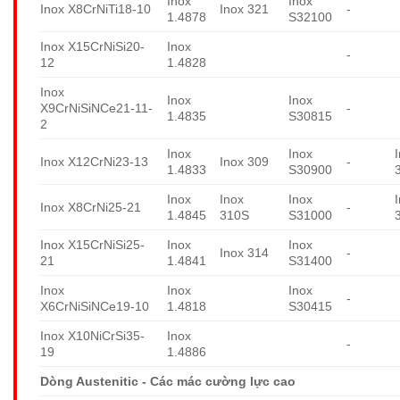
Inox
Inox
Inox X8CrNiTi18-10
Inox 321
-
1.4878
S32100
Inox X15CrNiSi20-
Inox
-
12
1.4828
Inox
Inox
Inox
X9CrNiSiNCe21-11-
-
1.4835
S30815
2
Inox
Inox
Inox X12CrNi23-13
Inox 309
-
1.4833
S30900
Inox
Inox
Inox
Inox X8CrNi25-21
-
1.4845
310S
S31000
Inox X15CrNiSi25-
Inox
Inox
Inox 314
-
21
1.4841
S31400
Inox
Inox
Inox
-
X6CrNiSiNCe19-10
1.4818
S30415
Inox X10NiCrSi35-
Inox
-
19
1.4886
Dòng Austenitic - Các mác cường lực cao