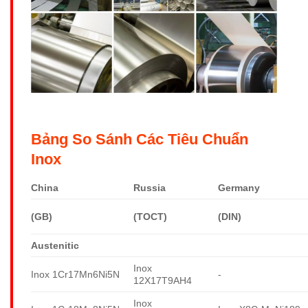
Bảng So Sánh Các Tiêu Chuẩn
Inox
China
Russia
Germany
(GB)
(TOCT)
(DIN)
Austenitic
Inox
Inox 1Cr17Mn6Ni5N
-
12X17T9AH4
Inox