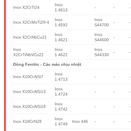
Inox
Inox X2CrTi24
-
-
-
1.4613
Inox
Inox
Inox X2CrMoTi29-4
-
-
1.4592
S44700
Inox
Inox
Inox X2CrNbCu21
-
-
1.4621
S44500
Inox
Inox
Inox
-
-
X2CrTiNbVCu22
1.4622
S44330
Dòng Ferritic - Các mác chịu nhiệt
Inox
Inox X10CrAlSi7
-
-
-
1.4713
Inox
Inox X10CrAlSi13
-
-
-
1.4724
Inox
Inox X10CrAlSi18
-
-
-
1.4742
Inox
Inox X18CrN28
Inox 446
-
-
-
1.4749