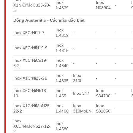
Inox
Inox
X1NiCrMoCu25-20-
-
1.4539
N08904
5
Dòng Austenitic - Các mác đặc biệt
Inox
Inox X5CrNi17-7
-
-
-
-
1.4319
Inox
Inox X5CrNiN19-9
-
-
-
-
1.4315
Inox X5CrNiCu19-
Inox
-
-
-
-
6-2
1.4640
Inox
Inox
Inox X1CrNi25-21
-
-
1.4335
310L
Inox X6CrNiNb18-
Inox
Inox
Inox 347
-
10
1.455
S34700
Inox X1CrNiMoN25-
Inox
Inox
Inox
-
22-2
1.4466
310MoLN
S31050
Inox
Inox
X6CrNiMoNb17-12-
1.4580
2