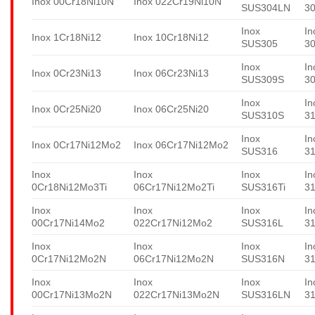
Inox 00Cr18Ni10N
Inox 022Cr19Ni10N
SUS304LN
3
Inox
In
Inox 1Cr18Ni12
Inox 10Cr18Ni12
SUS305
3
Inox
In
Inox 0Cr23Ni13
Inox 06Cr23Ni13
SUS309S
3
Inox
In
Inox 0Cr25Ni20
Inox 06Cr25Ni20
SUS310S
3
Inox
In
Inox 0Cr17Ni12Mo2
Inox 06Cr17Ni12Mo2
SUS316
3
Inox
Inox
Inox
In
0Cr18Ni12Mo3Ti
06Cr17Ni12Mo2Ti
SUS316Ti
31
Inox
Inox
Inox
In
00Cr17Ni14Mo2
022Cr17Ni12Mo2
SUS316L
3
Inox
Inox
Inox
In
0Cr17Ni12Mo2N
06Cr17Ni12Mo2N
SUS316N
3
Inox
Inox
Inox
In
00Cr17Ni13Mo2N
022Cr17Ni13Mo2N
SUS316LN
3