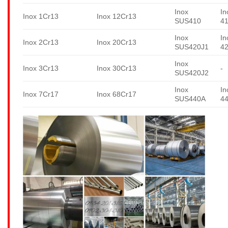
Inox
In
Inox 1Cr13
Inox 12Cr13
SUS410
4
Inox
In
Inox 2Cr13
Inox 20Cr13
SUS420J1
4
Inox
Inox 3Cr13
Inox 30Cr13
-
SUS420J2
Inox
In
Inox 7Cr17
Inox 68Cr17
SUS440A
4