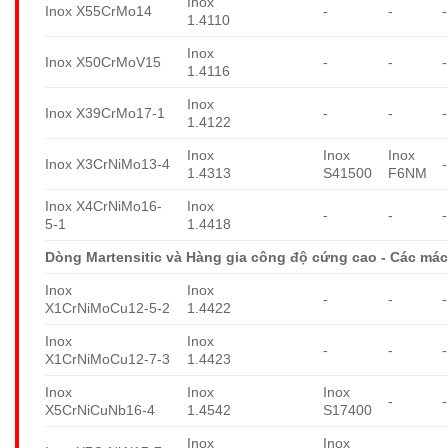
Inox
Inox X55CrMo14
-
-
-
1.4110
Inox
Inox X50CrMoV15
-
-
-
1.4116
Inox
Inox X39CrMo17-1
-
-
-
1.4122
Inox
Inox
Inox
Inox X3CrNiMo13-4
-
1.4313
S41500
F6NM
Inox X4CrNiMo16-
Inox
-
-
-
5-1
1.4418
Dòng Martensitic và Hàng gia công độ cứng cao - Các mác
Inox
Inox
-
-
-
X1CrNiMoCu12-5-2
1.4422
Inox
Inox
-
-
-
X1CrNiMoCu12-7-3
1.4423
Inox
Inox
Inox
-
-
X5CrNiCuNb16-4
1.4542
S17400
Inox
Inox