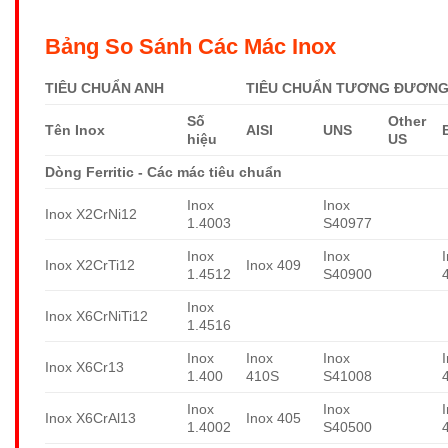
Bảng So Sánh Các Mác Inox
TIÊU CHUẨN ANH
TIÊU CHUẨN TƯƠNG ĐƯƠNG 
Số
Other
Tên Inox
AISI
UNS
hiệu
US
Dòng Ferritic - Các mác tiêu chuẩn
Inox
Inox
Inox X2CrNi12
1.4003
S40977
Inox
Inox
Inox X2CrTi12
Inox 409
1.4512
S40900
Inox
Inox X6CrNiTi12
1.4516
Inox
Inox
Inox
Inox X6Cr13
1.400
410S
S41008
Inox
Inox
Inox X6CrAl13
Inox 405
1.4002
S40500