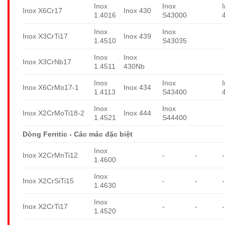
Inox
Inox
Inox X6Cr17
Inox 430
1.4016
S43000
Inox
Inox
Inox X3CrTi17
Inox 439
1.4510
S43035
Inox
Inox
Inox X3CrNb17
1.4511
430Nb
Inox
Inox
Inox X6CrMo17-1
Inox 434
1.4113
S43400
Inox
Inox
Inox X2CrMoTi18-2
Inox 444
1.4521
S44400
Dòng Ferritic - Các mác đặc biệt
Inox
Inox X2CrMnTi12
-
-
-
1.4600
Inox
Inox X2CrSiTi15
-
-
-
1.4630
Inox
Inox X2CrTi17
-
-
-
1.4520