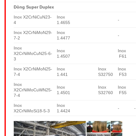
Dòng Super Duplex
Inox X2CrNiCuN23-
Inox
-
4
1.4655
Inox X2CrNiMoN29-
Inox
-
7-2
1.4477
Inox
Inox
Inox
X2CrNiMoCuN25-6-
1.4507
F61
3
Inox X2CrNiMoN25-
Inox
Inox
Inox
7-4
1.441
S32750
F53
Inox
Inox
Inox
Inox
X2CrNiMoCuWN25-
1.4501
S32760
F55
7-4
Inox
Inox
-
-
X2CrNiMoSi18-5-3
1.4424