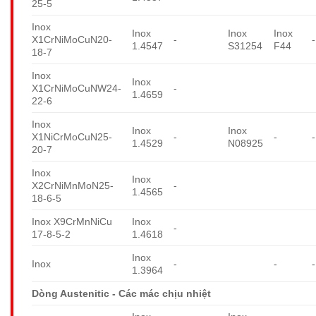
25-5
Inox
Inox
Inox
Inox
X1CrNiMoCuN20-
-
-
1.4547
S31254
F44
18-7
Inox
Inox
X1CrNiMoCuNW24-
-
1.4659
22-6
Inox
Inox
Inox
X1NiCrMoCuN25-
-
-
-
1.4529
N08925
20-7
Inox
Inox
X2CrNiMnMoN25-
-
1.4565
18-6-5
Inox X9CrMnNiCu
Inox
-
17-8-5-2
1.4618
Inox
Inox
-
-
-
1.3964
Dòng Austenitic - Các mác chịu nhiệt