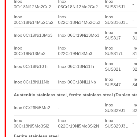
Inox
Inox
Inox
-
0Cr18Ni12Mo2Cu2
06Cr18Ni12Mo2Cu2
SUS316J1
Inox
Inox
Inox
-
00Cr18Ni14Mo2Cu2
022Cr18Ni14Mo2Cu2
SUS316J1L
Inox
In
Inox 0Cr19Ni13Mo3
Inox 06Cr19Ni13Mo3
SUS317
3
Inox
Inox
Inox
In
00Cr19Ni13Mo3
022Cr19Ni13Mo3
SUS317L
3
Inox
In
Inox 0Cr18Ni10Ti
Inox 06Cr18Ni11Ti
SUS321
3
Inox
In
Inox 0Cr18Ni11Nb
Inox 06Cr18Ni11Nb
SUS347
3
Austenitic stainless steel, ferrite stainless steel (Duplex st
Inox
In
Inox 0Cr26Ni5Mo2
-
SUS329J1
3
Inox
Inox
Inox
-
00Cr18Ni5Mo3Si2
022Cr19Ni5Mo3Si2N
SUS329J3L
Ferrite stainless steel