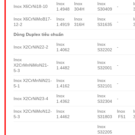
Inox
Inox
Inox
Inox X6CrNi18-10
-
1.4948
304H
S30409
Inox X6CrNiMoB17-
Inox
Inox
Inox
-
12-2
1.4919
316H
S31635
Dòng Duplex tiêu chuẩn
Inox
Inox
Inox X2CrNiN22-2
-
1.4062
S32202
Inox
Inox
Inox
X2CrMnNiMoN21-
-
1.4482
S32001
5-3
Inox X2CrMnNiN21-
Inox
Inox
-
5-1
1.4162
S32101
Inox
Inox
Inox X2CrNiN23-4
-
1.4362
S32304
Inox X2CrNiMoN12-
Inox
Inox
Inox
5-3
1.4462
S31803
F51
Inox
S32205