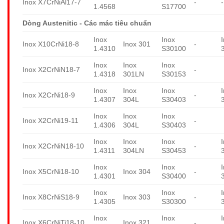
Inox X7CrNiAl17-7
-
-
1.4568
S17700
Dòng Austenitic - Các mác tiêu chuẩn
Inox
Inox
Inox X10CrNi18-8
Inox 301
-
1.4310
S30100
Inox
Inox
Inox
Inox X2CrNiN18-7
-
1.4318
301LN
S30153
Inox
Inox
Inox
Inox X2CrNi18-9
-
1.4307
304L
S30403
Inox
Inox
Inox
Inox X2CrNi19-11
-
1.4306
304L
S30403
Inox
Inox
Inox
Inox X2CrNiN18-10
-
1.4311
304LN
S30453
Inox
Inox
Inox X5CrNi18-10
Inox 304
-
1.4301
S30400
Inox
Inox
Inox X8CrNiS18-9
Inox 303
-
1.4305
S30300
Inox
Inox
Inox X6CrNiTi18-10
Inox 321
-