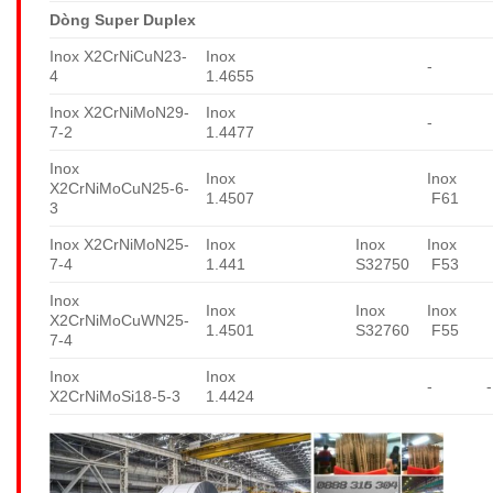
Dòng Super Duplex
Inox X2CrNiCuN23-
Inox
-
4
1.4655
Inox X2CrNiMoN29-
Inox
-
7-2
1.4477
Inox
Inox
Inox
X2CrNiMoCuN25-6-
1.4507
F61
3
Inox X2CrNiMoN25-
Inox
Inox
Inox
7-4
1.441
S32750
F53
Inox
Inox
Inox
Inox
X2CrNiMoCuWN25-
1.4501
S32760
F55
7-4
Inox
Inox
-
-
X2CrNiMoSi18-5-3
1.4424