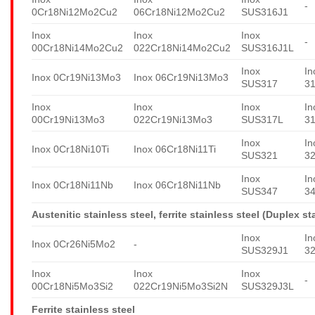
-
0Cr18Ni12Mo2Cu2
06Cr18Ni12Mo2Cu2
SUS316J1
Inox
Inox
Inox
-
00Cr18Ni14Mo2Cu2
022Cr18Ni14Mo2Cu2
SUS316J1L
Inox
In
Inox 0Cr19Ni13Mo3
Inox 06Cr19Ni13Mo3
SUS317
3
Inox
Inox
Inox
In
00Cr19Ni13Mo3
022Cr19Ni13Mo3
SUS317L
3
Inox
In
Inox 0Cr18Ni10Ti
Inox 06Cr18Ni11Ti
SUS321
3
Inox
In
Inox 0Cr18Ni11Nb
Inox 06Cr18Ni11Nb
SUS347
3
Austenitic stainless steel, ferrite stainless steel (Duplex st
Inox
In
Inox 0Cr26Ni5Mo2
-
SUS329J1
3
Inox
Inox
Inox
-
00Cr18Ni5Mo3Si2
022Cr19Ni5Mo3Si2N
SUS329J3L
Ferrite stainless steel