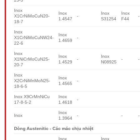
Inox
Inox
Inox
Inox
X1CrNiMoCuN20-
-
-
1.4547
S31254
F44
18-7
Inox
Inox
X1CrNiMoCuNW24-
-
1.4659
22-6
Inox
Inox
Inox
X1NiCrMoCuN25-
-
-
-
1.4529
N08925
20-7
Inox
Inox
X2CrNiMnMoN25-
-
1.4565
18-6-5
Inox X9CrMnNiCu
Inox
-
17-8-5-2
1.4618
Inox
Inox
-
-
-
1.3964
Dòng Austenitic - Các mác chịu nhiệt
Inox
Inox