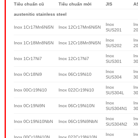
Tiêu chuẩn cũ
Tiêu chuẩn mới
JIS
A
austenitic stainless steel
Inox
In
Inox 1Cr17Mn6Ni5N
Inox 12Cr17Mn6Ni5N
SUS201
2
Inox
In
Inox 1Cr18Mn8Ni5N
Inox 12Cr18Mn9Ni5N
SUS202
2
Inox
In
Inox 1Cr17Ni7
Inox 12Cr17Ni7
SUS301
3
Inox
In
Inox 0Cr18Ni9
Inox 06Cr19Ni10
SUS304
3
Inox
In
Inox 00Cr19Ni10
Inox 022Cr19Ni10
SUS304L
3
Inox
In
Inox 0Cr19Ni9N
Inox 06Cr19Ni10N
SUS304N1
3
Inox
In
Inox 0Cr19Ni10NbN
Inox 06Cr19Ni9NbN
SUS304N2
X
Inox
In
Inox 00Cr18Ni10N
Inox 022Cr19Ni10N