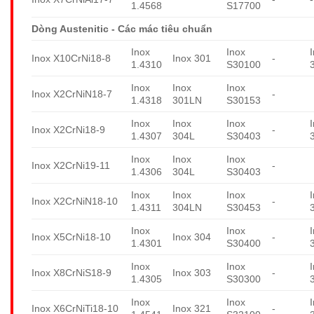
1.4568
S17700
Dòng Austenitic - Các mác tiêu chuẩn
Inox
Inox
Inox X10CrNi18-8
Inox 301
-
1.4310
S30100
Inox
Inox
Inox
Inox X2CrNiN18-7
-
1.4318
301LN
S30153
Inox
Inox
Inox
Inox X2CrNi18-9
-
1.4307
304L
S30403
Inox
Inox
Inox
Inox X2CrNi19-11
-
1.4306
304L
S30403
Inox
Inox
Inox
Inox X2CrNiN18-10
-
1.4311
304LN
S30453
Inox
Inox
Inox X5CrNi18-10
Inox 304
-
1.4301
S30400
Inox
Inox
Inox X8CrNiS18-9
Inox 303
-
1.4305
S30300
Inox
Inox
Inox X6CrNiTi18-10
Inox 321
-