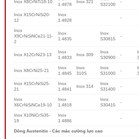
Inox X8CrNiTi18-10
Inox 321
-
1.4878
S32100
Inox X15CrNiSi20-
Inox
-
12
1.4828
Inox
Inox
Inox
X9CrNiSiNCe21-11-
-
1.4835
S30815
2
Inox
Inox
Inox X12CrNi23-13
Inox 309
-
1.4833
S30900
Inox
Inox
Inox
Inox X8CrNi25-21
-
1.4845
310S
S31000
Inox X15CrNiSi25-
Inox
Inox
Inox 314
-
21
1.4841
S31400
Inox
Inox
Inox
-
X6CrNiSiNCe19-10
1.4818
S30415
Inox X10NiCrSi35-
Inox
-
19
1.4886
Dòng Austenitic - Các mác cường lực cao