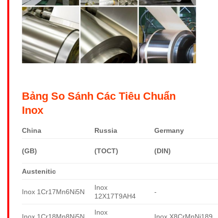
Bảng So Sánh Các Tiêu Chuẩn
Inox
China
Russia
Germany
(GB)
(TOCT)
(DIN)
Austenitic
Inox
Inox 1Cr17Mn6Ni5N
-
12X17T9AH4
Inox
Inox 1Cr18Mn8Ni5N
Inox X8CrMnNi189