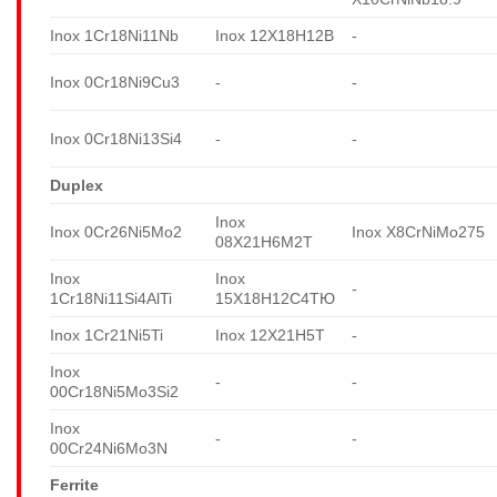
Inox 1Cr18Ni11Nb
Inox 12X18H12B
-
Inox 0Cr18Ni9Cu3
-
-
Inox 0Cr18Ni13Si4
-
-
Duplex
Inox
Inox 0Cr26Ni5Mo2
Inox X8CrNiMo275
08X21H6M2T
Inox
Inox
-
1Cr18Ni11Si4AlTi
15X18H12C4TЮ
Inox 1Cr21Ni5Ti
Inox 12X21H5T
-
Inox
-
-
00Cr18Ni5Mo3Si2
Inox
-
-
00Cr24Ni6Mo3N
Ferrite