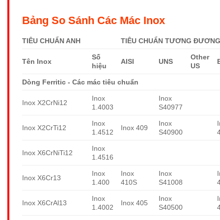
Bảng So Sánh Các Mác Inox
TIÊU CHUẨN ANH
TIÊU CHUẨN TƯƠNG ĐƯƠNG 
Số
Other
Tên Inox
AISI
UNS
hiệu
US
Dòng Ferritic - Các mác tiêu chuẩn
Inox
Inox
Inox X2CrNi12
1.4003
S40977
Inox
Inox
Inox X2CrTi12
Inox 409
1.4512
S40900
Inox
Inox X6CrNiTi12
1.4516
Inox
Inox
Inox
Inox X6Cr13
1.400
410S
S41008
Inox
Inox
Inox X6CrAl13
Inox 405
1.4002
S40500