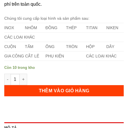
phí trên toàn quốc.
Chúng tôi cung cấp loại hình và sản phẩm sau:
INOX
NHÔM
ĐỒNG
THÉP
TITAN
NIKEN
CÁC LOẠI KHÁC
CUỘN
TẤM
ỐNG
TRÒN
HỘP
DÂY
GIA CÔNG CẮT LẺ
PHỤ KIỆN
CÁC LOẠI KHÁC
Còn 10 trong kho
Ống Inox 347 (88,90 x 3 x 6000)mm số lượng
THÊM VÀO GIỎ HÀNG
MÔ TẢ