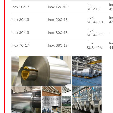
Inox
In
Inox 1Cr13
Inox 12Cr13
SUS410
4
Inox
In
Inox 2Cr13
Inox 20Cr13
SUS420J1
4
Inox
Inox 3Cr13
Inox 30Cr13
-
SUS420J2
Inox
In
Inox 7Cr17
Inox 68Cr17
SUS440A
4