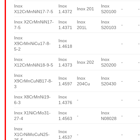
Inox
Inox
Inox
Inox 201
-
-
X12CrMnNiN17-7-5
1.4372
S20100
Inox X2CrMnNiN17-
Inox
Inox
Inox
-
-
7-5
1.4371
201L
S20103
Inox
Inox
X9CrMnNiCu17-8-
-
-
1.4618
5-2
Inox
Inox
Inox
Inox 202
-
-
X12CrMnNiN18-9-5
1.4373
S20200
Inox
Inox
Inox
Inox
X9CrMnCuNB17-8-
-
-
1.4597
204Cu
S20430
3
Inox X8CrMnNi19-
Inox
-
-
-
6-3
1.4376
Inox X1NiCrMo31-
Inox
Inox
-
-
-
27-4
1.4563
N08028
Inox
Inox
X1CrNiMoCuN25-
-
-
-
1.4537
25-5