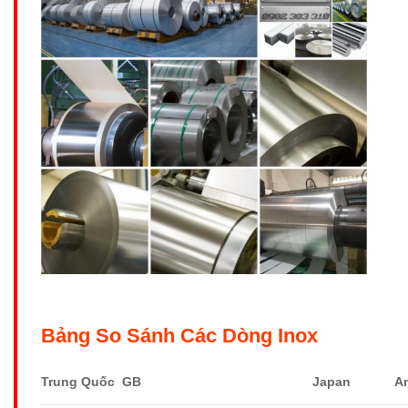
Bảng So Sánh Các Dòng Inox
Trung Quốc GB
Japan
A