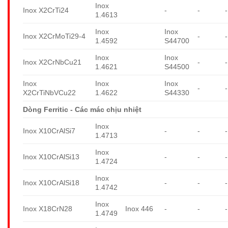
Inox
Inox X2CrTi24
-
-
-
1.4613
Inox
Inox
Inox X2CrMoTi29-4
-
-
1.4592
S44700
Inox
Inox
Inox X2CrNbCu21
-
-
1.4621
S44500
Inox
Inox
Inox
-
-
X2CrTiNbVCu22
1.4622
S44330
Dòng Ferritic - Các mác chịu nhiệt
Inox
Inox X10CrAlSi7
-
-
-
1.4713
Inox
Inox X10CrAlSi13
-
-
-
1.4724
Inox
Inox X10CrAlSi18
-
-
-
1.4742
Inox
Inox X18CrN28
Inox 446
-
-
-
1.4749