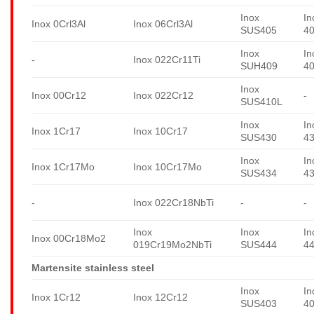
Inox
In
Inox 0Crl3Al
Inox 06Crl3Al
SUS405
4
Inox
In
-
Inox 022Cr11Ti
SUH409
4
Inox
Inox 00Cr12
Inox 022Cr12
-
SUS410L
Inox
In
Inox 1Cr17
Inox 10Cr17
SUS430
4
Inox
In
Inox 1Cr17Mo
Inox 10Cr17Mo
SUS434
4
-
Inox 022Cr18NbTi
-
-
Inox
Inox
In
Inox 00Cr18Mo2
019Cr19Mo2NbTi
SUS444
4
Martensite stainless steel
Inox
In
Inox 1Cr12
Inox 12Cr12
SUS403
4