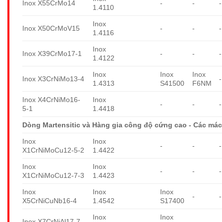
Inox X55CrMo14
-
-
-
1.4110
Inox
Inox X50CrMoV15
-
-
-
1.4116
Inox
Inox X39CrMo17-1
-
-
-
1.4122
Inox
Inox
Inox
Inox X3CrNiMo13-4
-
1.4313
S41500
F6NM
Inox X4CrNiMo16-
Inox
-
-
-
5-1
1.4418
Dòng Martensitic và Hàng gia công độ cứng cao - Các mác
Inox
Inox
-
-
-
X1CrNiMoCu12-5-2
1.4422
Inox
Inox
-
-
-
X1CrNiMoCu12-7-3
1.4423
Inox
Inox
Inox
-
-
X5CrNiCuNb16-4
1.4542
S17400
Inox
Inox
Inox X7CrNiAl17-7
-
-