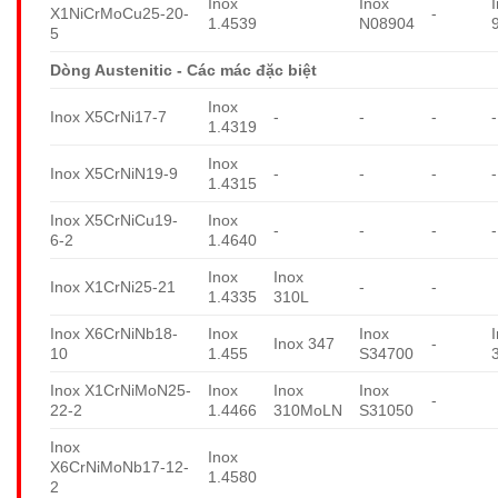
Inox
Inox
X1NiCrMoCu25-20-
-
1.4539
N08904
5
Dòng Austenitic - Các mác đặc biệt
Inox
Inox X5CrNi17-7
-
-
-
-
1.4319
Inox
Inox X5CrNiN19-9
-
-
-
-
1.4315
Inox X5CrNiCu19-
Inox
-
-
-
-
6-2
1.4640
Inox
Inox
Inox X1CrNi25-21
-
-
1.4335
310L
Inox X6CrNiNb18-
Inox
Inox
Inox 347
-
10
1.455
S34700
Inox X1CrNiMoN25-
Inox
Inox
Inox
-
22-2
1.4466
310MoLN
S31050
Inox
Inox
X6CrNiMoNb17-12-
1.4580
2