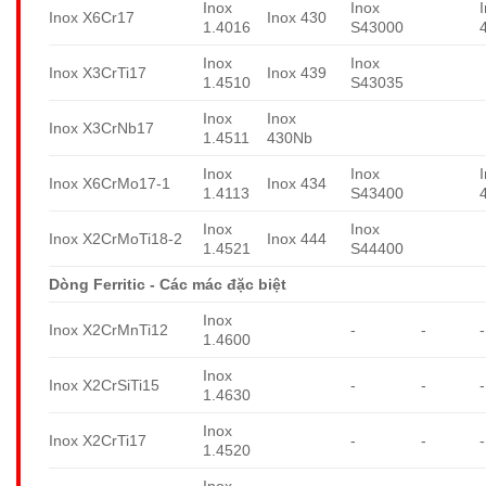
Inox
Inox
Inox X6Cr17
Inox 430
1.4016
S43000
Inox
Inox
Inox X3CrTi17
Inox 439
1.4510
S43035
Inox
Inox
Inox X3CrNb17
1.4511
430Nb
Inox
Inox
Inox X6CrMo17-1
Inox 434
1.4113
S43400
Inox
Inox
Inox X2CrMoTi18-2
Inox 444
1.4521
S44400
Dòng Ferritic - Các mác đặc biệt
Inox
Inox X2CrMnTi12
-
-
-
1.4600
Inox
Inox X2CrSiTi15
-
-
-
1.4630
Inox
Inox X2CrTi17
-
-
-
1.4520
Inox