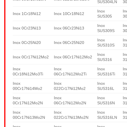
SUS304LN
3
Inox
In
Inox 1Cr18Ni12
Inox 10Cr18Ni12
SUS305
3
Inox
In
Inox 0Cr23Ni13
Inox 06Cr23Ni13
SUS309S
3
Inox
In
Inox 0Cr25Ni20
Inox 06Cr25Ni20
SUS310S
3
Inox
In
Inox 0Cr17Ni12Mo2
Inox 06Cr17Ni12Mo2
SUS316
3
Inox
Inox
Inox
In
0Cr18Ni12Mo3Ti
06Cr17Ni12Mo2Ti
SUS316Ti
31
Inox
Inox
Inox
In
00Cr17Ni14Mo2
022Cr17Ni12Mo2
SUS316L
3
Inox
Inox
Inox
In
0Cr17Ni12Mo2N
06Cr17Ni12Mo2N
SUS316N
3
Inox
Inox
Inox
In
00Cr17Ni13Mo2N
022Cr17Ni13Mo2N
SUS316LN
3
Inox
Inox
Inox