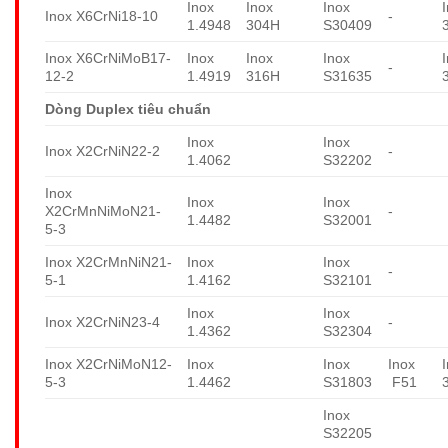
Inox
Inox
Inox
Inox X6CrNi18-10
-
1.4948
304H
S30409
Inox X6CrNiMoB17-
Inox
Inox
Inox
-
12-2
1.4919
316H
S31635
Dòng Duplex tiêu chuẩn
Inox
Inox
Inox X2CrNiN22-2
-
1.4062
S32202
Inox
Inox
Inox
X2CrMnNiMoN21-
-
1.4482
S32001
5-3
Inox X2CrMnNiN21-
Inox
Inox
-
5-1
1.4162
S32101
Inox
Inox
Inox X2CrNiN23-4
-
1.4362
S32304
Inox X2CrNiMoN12-
Inox
Inox
Inox
5-3
1.4462
S31803
F51
Inox
S32205