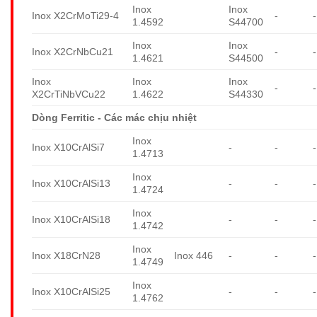
Inox
Inox
Inox X2CrMoTi29-4
-
-
1.4592
S44700
Inox
Inox
Inox X2CrNbCu21
-
-
1.4621
S44500
Inox
Inox
Inox
-
-
X2CrTiNbVCu22
1.4622
S44330
Dòng Ferritic - Các mác chịu nhiệt
Inox
Inox X10CrAlSi7
-
-
-
1.4713
Inox
Inox X10CrAlSi13
-
-
-
1.4724
Inox
Inox X10CrAlSi18
-
-
-
1.4742
Inox
Inox X18CrN28
Inox 446
-
-
-
1.4749
Inox
Inox X10CrAlSi25
-
-
-
1.4762