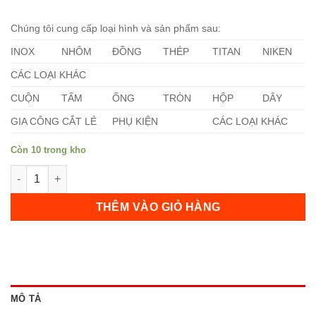
Chúng tôi cung cấp loại hình và sản phẩm sau:
INOX
NHÔM
ĐỒNG
THÉP
TITAN
NIKEN
CÁC LOẠI KHÁC
CUỘN
TẤM
ỐNG
TRÒN
HỘP
DÂY
GIA CÔNG CẮT LẺ
PHỤ KIỆN
CÁC LOẠI KHÁC
Còn 10 trong kho
Ống Inox D20 số lượng
THÊM VÀO GIỎ HÀNG
MÔ TẢ