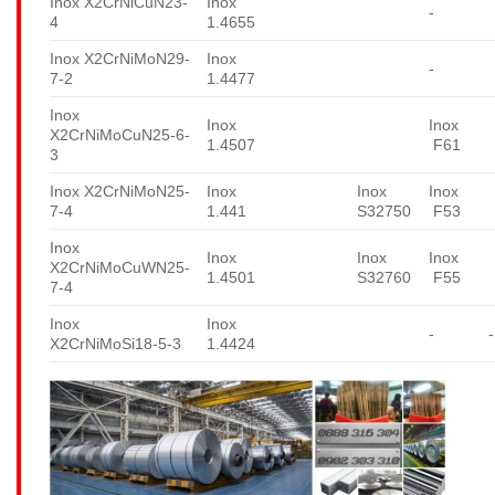
Inox X2CrNiCuN23-
Inox
-
4
1.4655
Inox X2CrNiMoN29-
Inox
-
7-2
1.4477
Inox
Inox
Inox
X2CrNiMoCuN25-6-
1.4507
F61
3
Inox X2CrNiMoN25-
Inox
Inox
Inox
7-4
1.441
S32750
F53
Inox
Inox
Inox
Inox
X2CrNiMoCuWN25-
1.4501
S32760
F55
7-4
Inox
Inox
-
-
X2CrNiMoSi18-5-3
1.4424