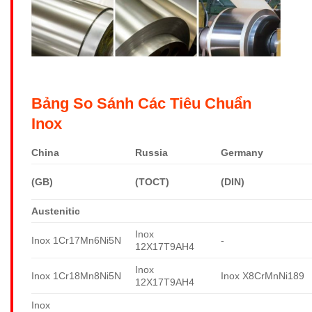
Bảng So Sánh Các Tiêu Chuẩn
Inox
China
Russia
Germany
(GB)
(TOCT)
(DIN)
Austenitic
Inox
Inox 1Cr17Mn6Ni5N
-
12X17T9AH4
Inox
Inox 1Cr18Mn8Ni5N
Inox X8CrMnNi189
12X17T9AH4
Inox
-
-