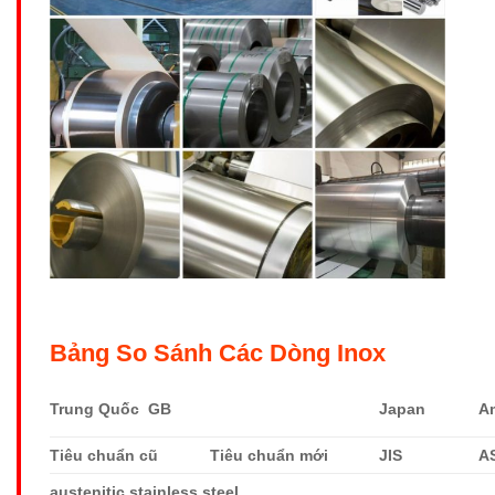
Bảng So Sánh Các Dòng Inox
Trung Quốc GB
Japan
A
Tiêu chuẩn cũ
Tiêu chuẩn mới
JIS
A
austenitic stainless steel