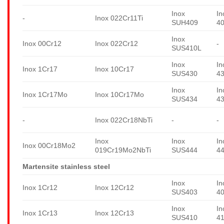
Inox
In
-
Inox 022Cr11Ti
SUH409
4
Inox
Inox 00Cr12
Inox 022Cr12
-
SUS410L
Inox
In
Inox 1Cr17
Inox 10Cr17
SUS430
4
Inox
In
Inox 1Cr17Mo
Inox 10Cr17Mo
SUS434
4
-
Inox 022Cr18NbTi
-
-
Inox
Inox
In
Inox 00Cr18Mo2
019Cr19Mo2NbTi
SUS444
4
Martensite stainless steel
Inox
In
Inox 1Cr12
Inox 12Cr12
SUS403
4
Inox
In
Inox 1Cr13
Inox 12Cr13
SUS410
4