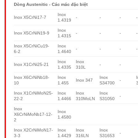
Dòng Austenitic - Các mác đặc biệt
Inox
Inox X5CrNi17-7
-
-
-
-
1.4319
Inox
Inox X5CrNiN19-9
-
-
-
-
1.4315
Inox X5CrNiCu19-
Inox
-
-
-
-
6-2
1.4640
Inox
Inox
Inox X1CrNi25-21
-
-
1.4335
310L
Inox X6CrNiNb18-
Inox
Inox
Inox 347
-
10
1.455
S34700
Inox X1CrNiMoN25-
Inox
Inox
Inox
-
22-2
1.4466
310MoLN
S31050
Inox
Inox
X6CrNiMoNb17-12-
1.4580
2
Inox X2CrNiMoN17-
Inox
Inox
Inox
-
3-3
1.4429
316LN
S31653