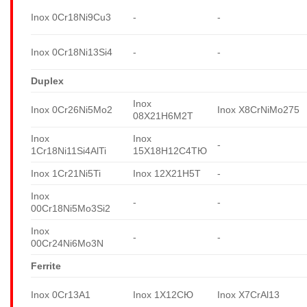
Inox 0Cr18Ni9Cu3
-
-
Inox 0Cr18Ni13Si4
-
-
Duplex
Inox
Inox 0Cr26Ni5Mo2
Inox X8CrNiMo275
08X21H6M2T
Inox
Inox
-
1Cr18Ni11Si4AlTi
15X18H12C4TЮ
Inox 1Cr21Ni5Ti
Inox 12X21H5T
-
Inox
-
-
00Cr18Ni5Mo3Si2
Inox
-
-
00Cr24Ni6Mo3N
Ferrite
Inox 0Cr13A1
Inox 1X12CЮ
Inox X7CrAl13