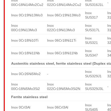
Inox
Inox
Inox
-
00Cr18Ni14Mo2Cu2
022Cr18Ni14Mo2Cu2
SUS316J1L
Inox
In
Inox 0Cr19Ni13Mo3
Inox 06Cr19Ni13Mo3
SUS317
3
Inox
Inox
Inox
In
00Cr19Ni13Mo3
022Cr19Ni13Mo3
SUS317L
3
Inox
In
Inox 0Cr18Ni10Ti
Inox 06Cr18Ni11Ti
SUS321
3
Inox
In
Inox 0Cr18Ni11Nb
Inox 06Cr18Ni11Nb
SUS347
3
Austenitic stainless steel, ferrite stainless steel (Duplex st
Inox
In
Inox 0Cr26Ni5Mo2
-
SUS329J1
3
Inox
Inox
Inox
-
00Cr18Ni5Mo3Si2
022Cr19Ni5Mo3Si2N
SUS329J3L
Ferrite stainless steel
Inox
In
Inox 0Crl3Al
Inox 06Crl3Al
SUS405
4