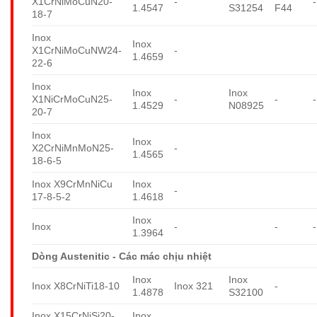
X1CrNiMoCuN20-
-
-
1.4547
S31254
F44
18-7
Inox
Inox
X1CrNiMoCuNW24-
-
1.4659
22-6
Inox
Inox
Inox
X1NiCrMoCuN25-
-
-
-
1.4529
N08925
20-7
Inox
Inox
X2CrNiMnMoN25-
-
1.4565
18-6-5
Inox X9CrMnNiCu
Inox
-
17-8-5-2
1.4618
Inox
Inox
-
-
-
1.3964
Dòng Austenitic - Các mác chịu nhiệt
Inox
Inox
Inox X8CrNiTi18-10
Inox 321
-
1.4878
S32100
Inox X15CrNiSi20-
Inox