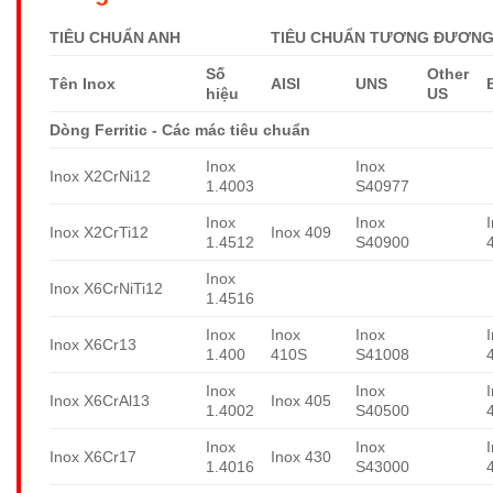
TIÊU CHUẨN ANH
TIÊU CHUẨN TƯƠNG ĐƯƠNG 
Số
Other
Tên Inox
AISI
UNS
hiệu
US
Dòng Ferritic - Các mác tiêu chuẩn
Inox
Inox
Inox X2CrNi12
1.4003
S40977
Inox
Inox
Inox X2CrTi12
Inox 409
1.4512
S40900
Inox
Inox X6CrNiTi12
1.4516
Inox
Inox
Inox
Inox X6Cr13
1.400
410S
S41008
Inox
Inox
Inox X6CrAl13
Inox 405
1.4002
S40500
Inox
Inox
Inox X6Cr17
Inox 430
1.4016
S43000