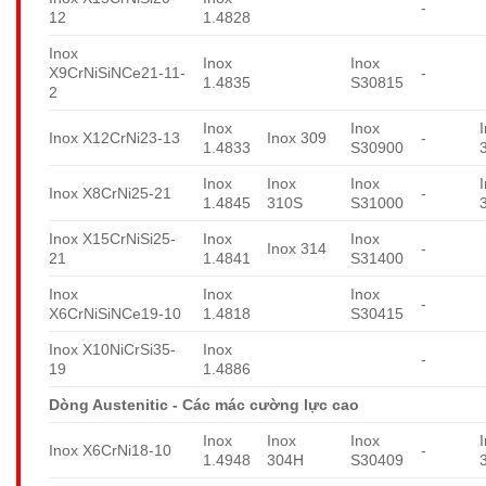
-
12
1.4828
Inox
Inox
Inox
X9CrNiSiNCe21-11-
-
1.4835
S30815
2
Inox
Inox
Inox X12CrNi23-13
Inox 309
-
1.4833
S30900
Inox
Inox
Inox
Inox X8CrNi25-21
-
1.4845
310S
S31000
Inox X15CrNiSi25-
Inox
Inox
Inox 314
-
21
1.4841
S31400
Inox
Inox
Inox
-
X6CrNiSiNCe19-10
1.4818
S30415
Inox X10NiCrSi35-
Inox
-
19
1.4886
Dòng Austenitic - Các mác cường lực cao
Inox
Inox
Inox
Inox X6CrNi18-10
-
1.4948
304H
S30409