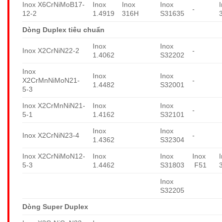
Inox X6CrNiMoB17-
Inox
Inox
Inox
-
12-2
1.4919
316H
S31635
Dòng Duplex tiêu chuẩn
Inox
Inox
Inox X2CrNiN22-2
-
1.4062
S32202
Inox
Inox
Inox
X2CrMnNiMoN21-
-
1.4482
S32001
5-3
Inox X2CrMnNiN21-
Inox
Inox
-
5-1
1.4162
S32101
Inox
Inox
Inox X2CrNiN23-4
-
1.4362
S32304
Inox X2CrNiMoN12-
Inox
Inox
Inox
5-3
1.4462
S31803
F51
Inox
S32205
Dòng Super Duplex