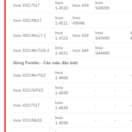
Inox
Inox
Inox X3CrTi17
Inox 439
1.4510
S43035
Inox
Inox
Inox X3CrNb17
1.4511
430Nb
Inox
Inox
Inox X6CrMo17-1
Inox 434
1.4113
S43400
Inox
Inox
Inox X2CrMoTi18-2
Inox 444
1.4521
S44400
Dòng Ferritic - Các mác đặc biệt
Inox
Inox X2CrMnTi12
-
-
-
1.4600
Inox
Inox X2CrSiTi15
-
-
-
1.4630
Inox
Inox X2CrTi17
-
-
-
1.4520
Inox
Inox X1CrNb15
-
-
-
1.4595