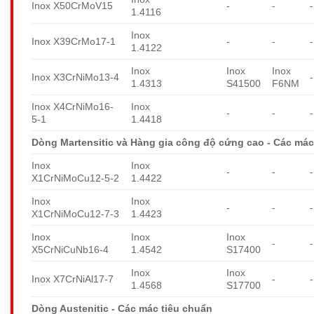
Inox X50CrMoV15
-
-
-
1.4116
Inox
Inox X39CrMo17-1
-
-
-
1.4122
Inox
Inox
Inox
Inox X3CrNiMo13-4
-
1.4313
S41500
F6NM
Inox X4CrNiMo16-
Inox
-
-
-
5-1
1.4418
Dòng Martensitic và Hàng gia công độ cứng cao - Các mác
Inox
Inox
-
-
-
X1CrNiMoCu12-5-2
1.4422
Inox
Inox
-
-
-
X1CrNiMoCu12-7-3
1.4423
Inox
Inox
Inox
-
-
X5CrNiCuNb16-4
1.4542
S17400
Inox
Inox
Inox X7CrNiAl17-7
-
-
1.4568
S17700
Dòng Austenitic - Các mác tiêu chuẩn