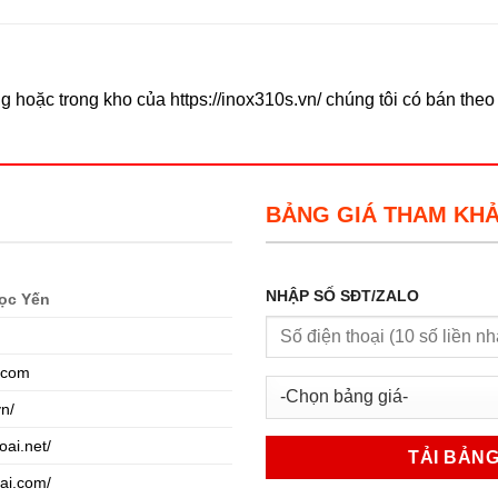
 hoặc trong kho của https://inox310s.vn/ chúng tôi có bán the
BẢNG GIÁ THAM KH
NHẬP SỐ SĐT/ZALO
ọc Yến
.com
vn/
oai.net/
oai.com/