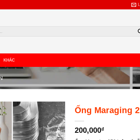
KHÁC
TẢI BẢNG GIÁ
N
NHẬP SỐ SĐT/ZALO
Ống Maraging 2
200,000
₫