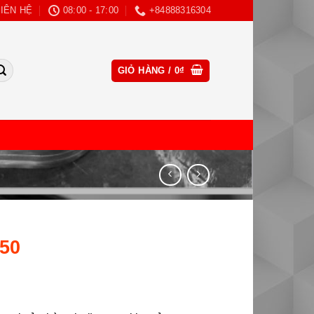
LIÊN HỆ
08:00 - 17:00
+84888316304
CLOSE
GIỎ HÀNG /
0
₫
THIS
MODULE
50