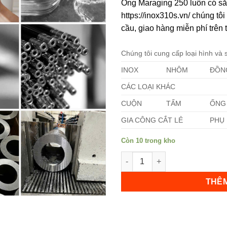
Ống Maraging 250 luôn có sẵ
https://inox310s.vn/ chúng t
cầu, giao hàng miễn phí trên 
Chúng tôi cung cấp loại hình và
INOX
NHÔM
ĐỒN
Không hiển thị lại nữa!
CÁC LOẠI KHÁC
CUỘN
TẤM
ỐNG
GIA CÔNG CẮT LẺ
PHỤ 
Còn 10 trong kho
Ống Maraging 250 số lượng
THÊM