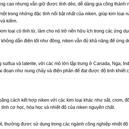
ng cao nhưng vẫn giữ được tính dẻo, dễ dàng gia công thành 
ột trong những đặc tính nổi bật nhất của niken, giúp kim loại 
 và kiềm.
im loại có tính từ, làm cho nó trở nên hữu ích trong các ứng d
không dẫn điện tốt như đồng, niken vẫn đủ khả năng để ứng dụn
ulfua và laterite, với các mỏ lớn tập trung ở Canada, Nga, Ind
ai đoạn như nung chảy và điện phân để đạt được độ tinh khiết 
 bằng cách kết hợp niken với các kim loại khác như sắt, crom, đ
c tính cơ học, hóa học và nhiệt độ của niken nguyên chất.
ốt, thường được sử dụng trong các ngành công nghiệp nhiệt đ