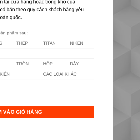
n tại cửa hàng hoặc trong kho của
ôi có bán theo quy cách khách hàng yêu
toàn quốc.
 sản phẩm sau:
G
THÉP
TITAN
NIKEN
TRÒN
HỘP
DÂY
KIỆN
CÁC LOẠI KHÁC
 VÀO GIỎ HÀNG