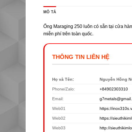
MÔ TẢ
Ống Maraging 250 luôn có sẵn tại cửa hàng
miễn phí trên toàn quốc.
THÔNG TIN LIÊN HỆ
Họ và Tên:
Nguyễn Hồng N
Phone/Zalo:
+84902303310
Email:
g7metals@gmail
Web01
https://inox310s.
Web02
https://sieuthikiml
Web03
http://sieuthikiml