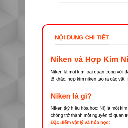
NỘI DUNG CHI TIẾT
Niken và Hợp Kim N
Niken là một kim loại quan trọng với đ
tố khác, hợp kim niken tạo ra các vật 
Niken là gì?
Niken (ký hiệu hóa học: Ni) là một ki
chóng trở thành một nguyên tố quan tr
Đặc điểm vật lý và hóa học: