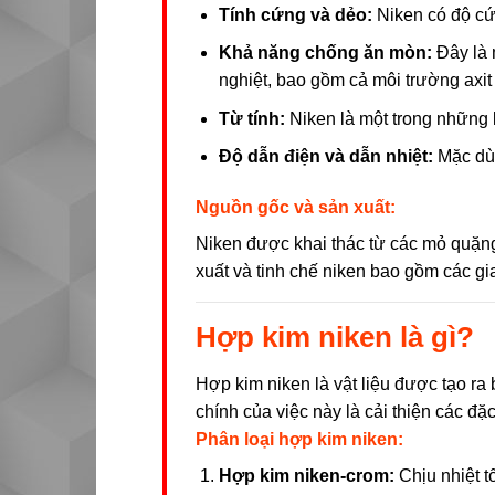
Tính cứng và dẻo:
Niken có độ cứ
Khả năng chống ăn mòn:
Đây là m
nghiệt, bao gồm cả môi trường axit
Từ tính:
Niken là một trong những k
Độ dẫn điện và dẫn nhiệt:
Mặc dù 
Nguồn gốc và sản xuất:
Niken được khai thác từ các mỏ quặng s
xuất và tinh chế niken bao gồm các gi
Hợp kim niken là gì?
Hợp kim niken là vật liệu được tạo ra
chính của việc này là cải thiện các đặ
Phân loại hợp kim niken:
Hợp kim niken-crom:
Chịu nhiệt t