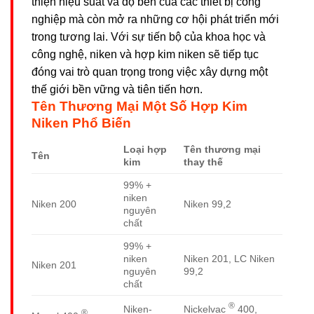
thiện hiệu suất và độ bền của các thiết bị công
nghiệp mà còn mở ra những cơ hội phát triển mới
trong tương lai. Với sự tiến bộ của khoa học và
công nghệ, niken và hợp kim niken sẽ tiếp tục
đóng vai trò quan trọng trong việc xây dựng một
thế giới bền vững và tiên tiến hơn.
Tên Thương Mại Một Số Hợp Kim
Niken Phổ Biến
Loại hợp
Tên thương mại
Tên
kim
thay thế
99% +
niken
Niken 200
Niken 99,2
nguyên
chất
99% +
niken
Niken 201, LC Niken
Niken 201
nguyên
99,2
chất
®
Nickelvac
400,
Niken-
®