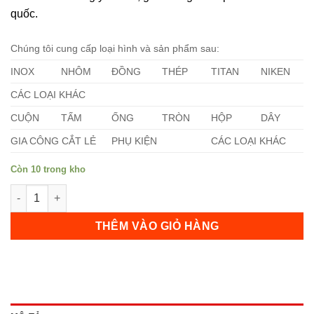
quốc.
Chúng tôi cung cấp loại hình và sản phẩm sau:
INOX
NHÔM
ĐỒNG
THÉP
TITAN
NIKEN
CÁC LOẠI KHÁC
CUỘN
TẤM
ỐNG
TRÒN
HỘP
DÂY
GIA CÔNG CẮT LẺ
PHỤ KIỆN
CÁC LOẠI KHÁC
Còn 10 trong kho
Ống Pyromet X750 số lượng
THÊM VÀO GIỎ HÀNG