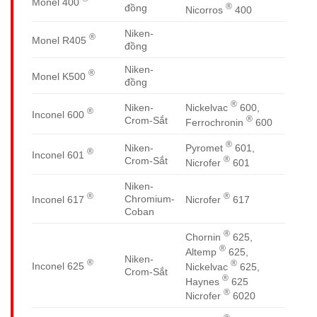
Monel 400
®
đồng
Nicorros
400
Niken-
®
Monel R405
đồng
Niken-
®
Monel K500
đồng
®
Nickelvac
600,
Niken-
®
Inconel 600
®
Crom-Sắt
Ferrochronin
600
®
Pyromet
601,
Niken-
®
Inconel 601
®
Crom-Sắt
Nicrofer
601
Niken-
®
®
Chromium-
Inconel 617
Nicrofer
617
Coban
®
Chornin
625,
®
Altemp
625,
Niken-
®
®
Inconel 625
Nickelvac
625,
Crom-Sắt
®
Haynes
625
®
Nicrofer
6020