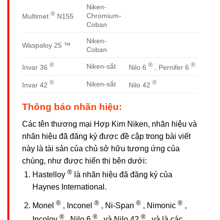
Niken-
®
Chromium-
Multimet
N155
Coban
Niken-
Waspaloy 25 ™
Coban
®
®
®
Niken-sắt
Invar 36
Nilo 6
, Pernifer 6
®
®
Niken-sắt
Invar 42
Nilo 42
Thông báo nhãn hiệu:
Các tên thương mại Hợp Kim Niken, nhãn hiệu và
nhãn hiệu đã đăng ký được đề cập trong bài viết
này là tài sản của chủ sở hữu tương ứng của
chúng, như được hiển thị bên dưới:
®
Hastelloy
là nhãn hiệu đã đăng ký của
Haynes International.
®
®
®
®
Monel
, Inconel
, Ni-Span
, Nimonic
,
®
®
®
Incoloy
, Nilo 6
, và Nilo 42
, và là các