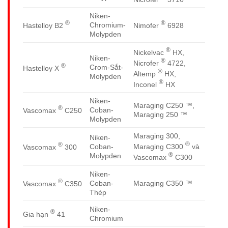
Niken-
®
®
Chromium-
Hastelloy B2
Nimofer
6928
Molypden
®
Nickelvac
HX,
Niken-
®
Nicrofer
4722,
®
Crom-Sắt-
Hastelloy X
®
Altemp
HX,
Molypden
®
Inconel
HX
Niken-
Maraging C250 ™,
®
Coban-
Vascomax
C250
Maraging 250 ™
Molypden
Maraging 300,
Niken-
®
®
Maraging C300
và
Coban-
Vascomax
300
®
Molypden
Vascomax
C300
Niken-
®
Coban-
Maraging C350 ™
Vascomax
C350
Thép
Niken-
®
Gia hạn
41
Chromium