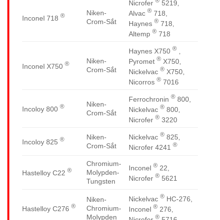
®
Nicrofer
5219,
®
Niken-
Alvac
718,
®
Inconel 718
®
Crom-Sắt
Haynes
718,
®
Altemp
718
®
Haynes X750
,
®
Niken-
Pyromet
X750,
®
Inconel X750
®
Crom-Sắt
Nickelvac
X750,
®
Nicorros
7016
®
Ferrochronin
800,
Niken-
®
®
Incoloy 800
Nickelvac
800,
Crom-Sắt
®
Nicrofer
3220
®
Nickelvac
825,
Niken-
®
Incoloy 825
®
Crom-Sắt
Nicrofer 4241
Chromium-
®
Inconel
22,
®
Molypden-
Hastelloy C22
®
Nicrofer
5621
Tungsten
®
Nickelvac
HC-276,
Niken-
®
®
Chromium-
Hastelloy C276
Inconel
276,
Molypden
®
Nicrofer
5716