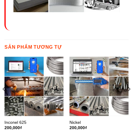
SẢN PHẨM TƯƠNG TỰ
Inconel 625
Nickel
200,000
₫
200,000
₫