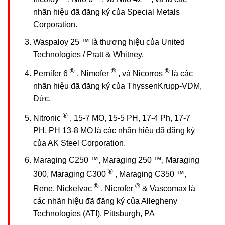
nhãn hiệu đã đăng ký của Special Metals
Corporation.
Waspaloy 25 ™ là thương hiệu của United
Technologies / Pratt & Whitney.
®
®
®
Pernifer 6
, Nimofer
, và Nicorros
là các
nhãn hiệu đã đăng ký của ThyssenKrupp-VDM,
Đức.
®
Nitronic
, 15-7 MO, 15-5 PH, 17-4 Ph, 17-7
PH, PH 13-8 MO là các nhãn hiệu đã đăng ký
của AK Steel Corporation.
Maraging C250 ™, Maraging 250 ™, Maraging
®
300, Maraging C300
, Maraging C350 ™,
®
®
Rene, Nickelvac
, Nicrofer
& Vascomax là
các nhãn hiệu đã đăng ký của Allegheny
Technologies (ATI), Pittsburgh, PA