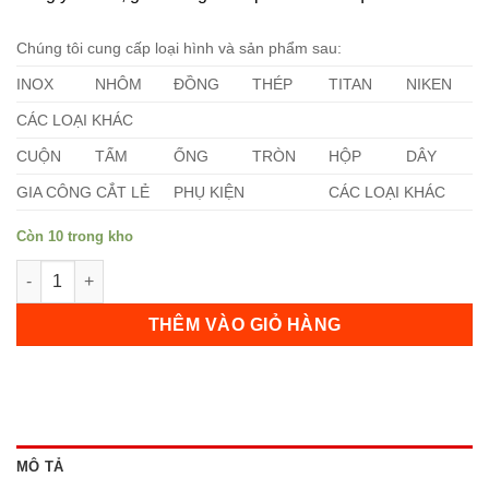
Chúng tôi cung cấp loại hình và sản phẩm sau:
INOX
NHÔM
ĐỒNG
THÉP
TITAN
NIKEN
CÁC LOẠI KHÁC
CUỘN
TẤM
ỐNG
TRÒN
HỘP
DÂY
GIA CÔNG CẮT LẺ
PHỤ KIỆN
CÁC LOẠI KHÁC
Còn 10 trong kho
Ống Titan Gr1 số lượng
THÊM VÀO GIỎ HÀNG
MÔ TẢ