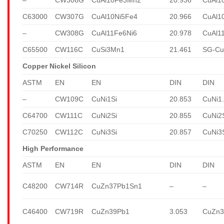
C63000
CW307G
CuAl10Ni5Fe4
20.966
CuAl1
–
CW308G
CuAl11Fe6Ni6
20.978
CuAl1
C65500
CW116C
CuSi3Mn1
21.461
SG-Cu
Copper Nickel Silicon
ASTM
EN
EN
DIN
DIN
–
CW109C
CuNi1Si
20.853
CuNi1.
C64700
CW111C
CuNi2Si
20.855
CuNi2
C70250
CW112C
CuNi3Si
20.857
CuNi3
High Performance
ASTM
EN
EN
DIN
DIN
C48200
CW714R
CuZn37Pb1Sn1
–
–
C46400
CW719R
CuZn39Pb1
3.053
CuZn3