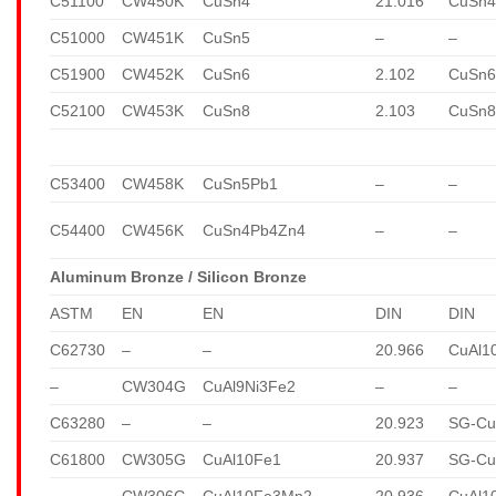
C51100
CW450K
CuSn4
21.016
CuSn
C51000
CW451K
CuSn5
–
–
C51900
CW452K
CuSn6
2.102
CuSn
C52100
CW453K
CuSn8
2.103
CuSn
C53400
CW458K
CuSn5Pb1
–
–
C54400
CW456K
CuSn4Pb4Zn4
–
–
Aluminum Bronze / Silicon Bronze
ASTM
EN
EN
DIN
DIN
C62730
–
–
20.966
CuAl1
–
CW304G
CuAl9Ni3Fe2
–
–
C63280
–
–
20.923
SG-Cu
C61800
CW305G
CuAl10Fe1
20.937
SG-Cu
–
CW306G
CuAl10Fe3Mn2
20.936
CuAl1