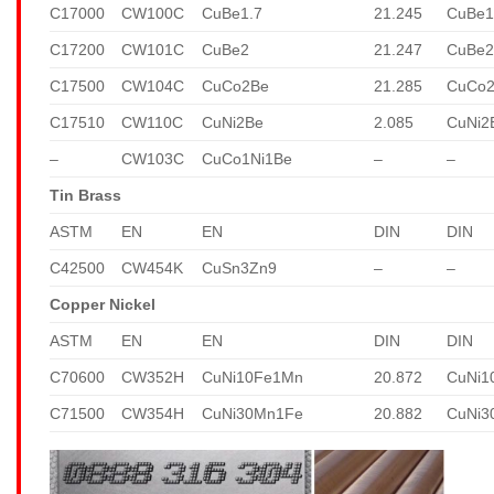
C17000
CW100C
CuBe1.7
21.245
CuBe1
C17200
CW101C
CuBe2
21.247
CuBe
C17500
CW104C
CuCo2Be
21.285
CuCo
C17510
CW110C
CuNi2Be
2.085
CuNi2
–
CW103C
CuCo1Ni1Be
–
–
Tin Brass
ASTM
EN
EN
DIN
DIN
C42500
CW454K
CuSn3Zn9
–
–
Copper Nickel
ASTM
EN
EN
DIN
DIN
C70600
CW352H
CuNi10Fe1Mn
20.872
CuNi1
C71500
CW354H
CuNi30Mn1Fe
20.882
CuNi3