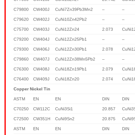
C79800
CW400J
CuNi7Zn39Pb3Mn2
–
–
C79620
CW402J
CuNi10Zn42Pb2
–
–
C75700
CW403J
CuNi12Zn24
2.073
CuNi1
C79200
CW404J
CuNi12Zn25Pb1
–
–
C79300
CW406J
CuNi12Zn30Pb1
2.078
CuNi1
C79860
CW407J
CuNi12Zn38Mn5Pb2
–
–
C76300
CW408J
CuNi18Zn19Pb1
2.079
CuNi1
C76400
CW409J
CuNi18Zn20
2.074
CuNi1
Copper Nickel Tin
ASTM
EN
EN
DIN
DIN
C70250
CW112C
CuNi3Si1
20.857
CuNi3
C72500
CW351H
CuNi9Sn2
20.875
CuNi9
ASTM
EN
EN
DIN
DIN