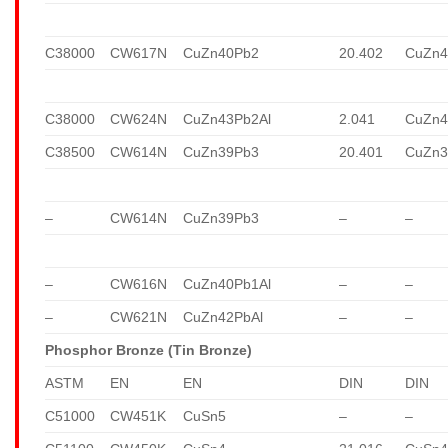
C38000
CW617N
CuZn40Pb2
20.402
CuZn4
C38000
CW624N
CuZn43Pb2Al
2.041
CuZn4
C38500
CW614N
CuZn39Pb3
20.401
CuZn3
–
CW614N
CuZn39Pb3
–
–
–
CW616N
CuZn40Pb1Al
–
–
–
CW621N
CuZn42PbAl
–
–
Phosphor Bronze (Tin Bronze)
ASTM
EN
EN
DIN
DIN
C51000
CW451K
CuSn5
–
–