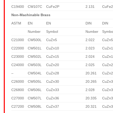
C19400
CW107C
CuFe2P
2.131
CuFe
Non-Machinable Brass
ASTM
EN
EN
DIN
DIN
Number
Symbol
Number
Symbo
C21000
CW500L
CuZn5
2.022
CuZn
C22000
CW501L
CuZn10
2.023
CuZn1
C23000
CW502L
CuZn15
2.024
CuZn1
C24000
CW503L
CuZn20
2.025
CuZn2
–
CW504L
CuZn28
20.261
CuZn2
C26000
CW505L
CuZn30
20.265
CuZn3
C26800
CW506L
CuZn33
2.028
CuZn3
C27000
CW507L
CuZn36
20.335
CuZn3
C27200
CW508L
CuZn37
20.321
CuZn3