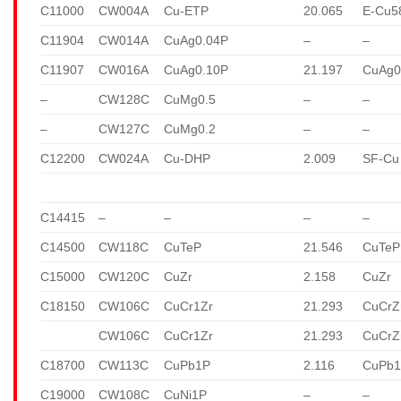
C11000
CW004A
Cu-ETP
20.065
E-Cu5
C11904
CW014A
CuAg0.04P
–
–
C11907
CW016A
CuAg0.10P
21.197
CuAg0
–
CW128C
CuMg0.5
–
–
–
CW127C
CuMg0.2
–
–
C12200
CW024A
Cu-DHP
2.009
SF-Cu
C14415
–
–
–
–
C14500
CW118C
CuTeP
21.546
CuTeP
C15000
CW120C
CuZr
2.158
CuZr
C18150
CW106C
CuCr1Zr
21.293
CuCrZ
CW106C
CuCr1Zr
21.293
CuCrZ
C18700
CW113C
CuPb1P
2.116
CuPb
C19000
CW108C
CuNi1P
–
–