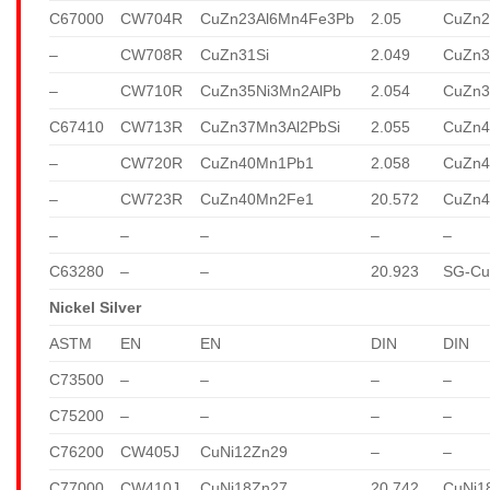
C67000
CW704R
CuZn23Al6Mn4Fe3Pb
2.05
CuZn2
–
CW708R
CuZn31Si
2.049
CuZn3
–
CW710R
CuZn35Ni3Mn2AlPb
2.054
CuZn3
C67410
CW713R
CuZn37Mn3Al2PbSi
2.055
CuZn4
–
CW720R
CuZn40Mn1Pb1
2.058
CuZn
–
CW723R
CuZn40Mn2Fe1
20.572
CuZn
–
–
–
–
–
C63280
–
–
20.923
SG-Cu
Nickel Silver
ASTM
EN
EN
DIN
DIN
C73500
–
–
–
–
C75200
–
–
–
–
C76200
CW405J
CuNi12Zn29
–
–
C77000
CW410J
CuNi18Zn27
20.742
CuNi1