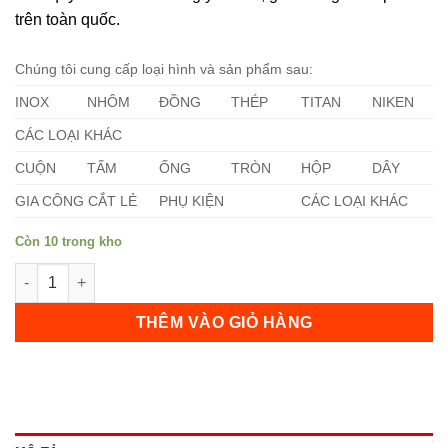
trên toàn quốc.
Chúng tôi cung cấp loại hình và sản phẩm sau:
INOX
NHÔM
ĐỒNG
THÉP
TITAN
NIKEN
CÁC LOẠI KHÁC
CUỘN
TẤM
ỐNG
TRÒN
HỘP
DÂY
GIA CÔNG CẮT LẺ
PHỤ KIỆN
CÁC LOẠI KHÁC
Còn 10 trong kho
Shim Chêm Đồng Thau 8.2mm số lượng
THÊM VÀO GIỎ HÀNG