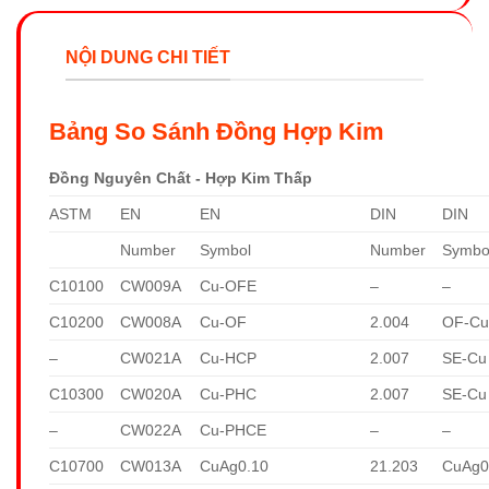
NỘI DUNG CHI TIẾT
Bảng So Sánh Đồng Hợp Kim
Đồng Nguyên Chất - Hợp Kim Thấp
ASTM
EN
EN
DIN
DIN
Number
Symbol
Number
Symbo
C10100
CW009A
Cu-OFE
–
–
C10200
CW008A
Cu-OF
2.004
OF-C
–
CW021A
Cu-HCP
2.007
SE-Cu
C10300
CW020A
Cu-PHC
2.007
SE-Cu
–
CW022A
Cu-PHCE
–
–
C10700
CW013A
CuAg0.10
21.203
CuAg0