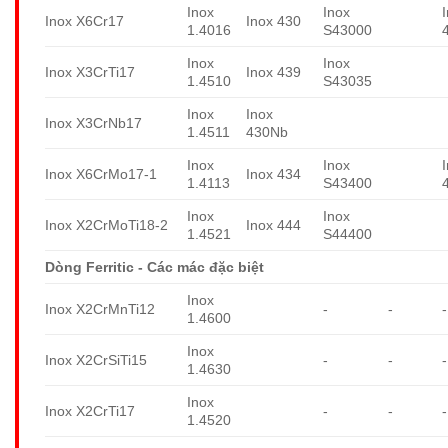
Inox
Inox
Inox X6Cr17
Inox 430
1.4016
S43000
Inox
Inox
Inox X3CrTi17
Inox 439
1.4510
S43035
Inox
Inox
Inox X3CrNb17
1.4511
430Nb
Inox
Inox
Inox X6CrMo17-1
Inox 434
1.4113
S43400
Inox
Inox
Inox X2CrMoTi18-2
Inox 444
1.4521
S44400
Dòng Ferritic - Các mác đặc biệt
Inox
Inox X2CrMnTi12
-
-
-
1.4600
Inox
Inox X2CrSiTi15
-
-
-
1.4630
Inox
Inox X2CrTi17
-
-
-
1.4520