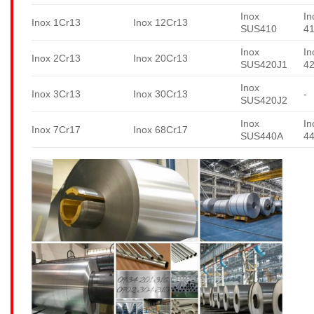
Inox
In
Inox 1Cr13
Inox 12Cr13
SUS410
4
Inox
In
Inox 2Cr13
Inox 20Cr13
SUS420J1
4
Inox
Inox 3Cr13
Inox 30Cr13
-
SUS420J2
Inox
In
Inox 7Cr17
Inox 68Cr17
SUS440A
4