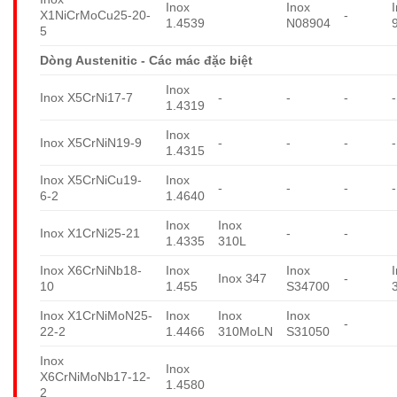
Inox
Inox
X1NiCrMoCu25-20-
-
1.4539
N08904
5
Dòng Austenitic - Các mác đặc biệt
Inox
Inox X5CrNi17-7
-
-
-
-
1.4319
Inox
Inox X5CrNiN19-9
-
-
-
-
1.4315
Inox X5CrNiCu19-
Inox
-
-
-
-
6-2
1.4640
Inox
Inox
Inox X1CrNi25-21
-
-
1.4335
310L
Inox X6CrNiNb18-
Inox
Inox
Inox 347
-
10
1.455
S34700
Inox X1CrNiMoN25-
Inox
Inox
Inox
-
22-2
1.4466
310MoLN
S31050
Inox
Inox
X6CrNiMoNb17-12-
1.4580
2