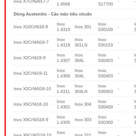
Inox X7CrNiAl17-7
-
-
1.4568
S17700
Dòng Austenitic - Các mác tiêu chuẩn
Inox
Inox
Inox X10CrNi18-8
Inox 301
-
1.4310
S30100
Inox
Inox
Inox
Inox X2CrNiN18-7
-
1.4318
301LN
S30153
Inox
Inox
Inox
Inox X2CrNi18-9
-
1.4307
304L
S30403
Inox
Inox
Inox
Inox X2CrNi19-11
-
1.4306
304L
S30403
Inox
Inox
Inox
Inox X2CrNiN18-10
-
1.4311
304LN
S30453
Inox
Inox
Inox X5CrNi18-10
Inox 304
-
1.4301
S30400
Inox
Inox
Inox X8CrNiS18-9
Inox 303
-
1.4305
S30300
Inox
Inox
Inox X6CrNiTi18-10
Inox 321
-