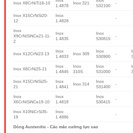
Inox
Inox
Inox X8CrNiTi18-10
Inox 321
-
1.4878
S32100
Inox X15CrNiSi20-
Inox
-
12
1.4828
Inox
Inox
Inox
X9CrNiSiNCe21-11-
-
1.4835
S30815
2
Inox
Inox
Inox X12CrNi23-13
Inox 309
-
1.4833
S30900
Inox
Inox
Inox
Inox X8CrNi25-21
-
1.4845
310S
S31000
Inox X15CrNiSi25-
Inox
Inox
Inox 314
-
21
1.4841
S31400
Inox
Inox
Inox
-
X6CrNiSiNCe19-10
1.4818
S30415
Inox X10NiCrSi35-
Inox
-
19
1.4886
Dòng Austenitic - Các mác cường lực cao