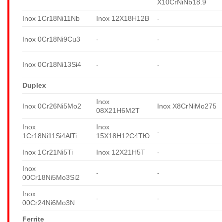
X10CrNiNb18.9
Inox 1Cr18Ni11Nb
Inox 12X18H12B
-
Inox 0Cr18Ni9Cu3
-
-
Inox 0Cr18Ni13Si4
-
-
Duplex
Inox
Inox 0Cr26Ni5Mo2
Inox X8CrNiMo275
08X21H6M2T
Inox
Inox
-
1Cr18Ni11Si4AlTi
15X18H12C4TЮ
Inox 1Cr21Ni5Ti
Inox 12X21H5T
-
Inox
-
-
00Cr18Ni5Mo3Si2
Inox
-
-
00Cr24Ni6Mo3N
Ferrite