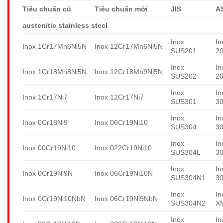
Tiêu chuẩn cũ
Tiêu chuẩn mới
JIS
A
austenitic stainless steel
Inox
In
Inox 1Cr17Mn6Ni5N
Inox 12Cr17Mn6Ni5N
SUS201
2
Inox
In
Inox 1Cr18Mn8Ni5N
Inox 12Cr18Mn9Ni5N
SUS202
2
Inox
In
Inox 1Cr17Ni7
Inox 12Cr17Ni7
SUS301
3
Inox
In
Inox 0Cr18Ni9
Inox 06Cr19Ni10
SUS304
3
Inox
In
Inox 00Cr19Ni10
Inox 022Cr19Ni10
SUS304L
3
Inox
In
Inox 0Cr19Ni9N
Inox 06Cr19Ni10N
SUS304N1
3
Inox
In
Inox 0Cr19Ni10NbN
Inox 06Cr19Ni9NbN
SUS304N2
X
Inox
In