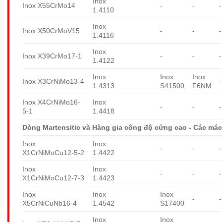
Inox
Inox X55CrMo14
-
-
-
1.4110
Inox
Inox X50CrMoV15
-
-
-
1.4116
Inox
Inox X39CrMo17-1
-
-
-
1.4122
Inox
Inox
Inox
Inox X3CrNiMo13-4
-
1.4313
S41500
F6NM
Inox X4CrNiMo16-
Inox
-
-
-
5-1
1.4418
Dòng Martensitic và Hàng gia công độ cứng cao - Các mác
Inox
Inox
-
-
-
X1CrNiMoCu12-5-2
1.4422
Inox
Inox
-
-
-
X1CrNiMoCu12-7-3
1.4423
Inox
Inox
Inox
-
-
X5CrNiCuNb16-4
1.4542
S17400
Inox
Inox