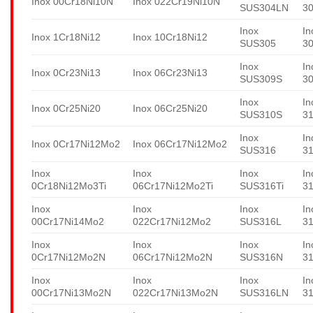
Inox 00Cr18Ni10N
Inox 022Cr19Ni10N
SUS304LN
3
Inox
In
Inox 1Cr18Ni12
Inox 10Cr18Ni12
SUS305
3
Inox
In
Inox 0Cr23Ni13
Inox 06Cr23Ni13
SUS309S
3
Inox
In
Inox 0Cr25Ni20
Inox 06Cr25Ni20
SUS310S
3
Inox
In
Inox 0Cr17Ni12Mo2
Inox 06Cr17Ni12Mo2
SUS316
3
Inox
Inox
Inox
In
0Cr18Ni12Mo3Ti
06Cr17Ni12Mo2Ti
SUS316Ti
31
Inox
Inox
Inox
In
00Cr17Ni14Mo2
022Cr17Ni12Mo2
SUS316L
3
Inox
Inox
Inox
In
0Cr17Ni12Mo2N
06Cr17Ni12Mo2N
SUS316N
3
Inox
Inox
Inox
In
00Cr17Ni13Mo2N
022Cr17Ni13Mo2N
SUS316LN
3