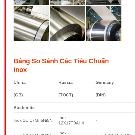
Bảng So Sánh Các Tiêu Chuẩn
Inox
China
Russia
Germany
(GB)
(TOCT)
(DIN)
Austenitic
Inox
Inox 1Cr17Mn6Ni5N
-
12X17T9AH4
Inox