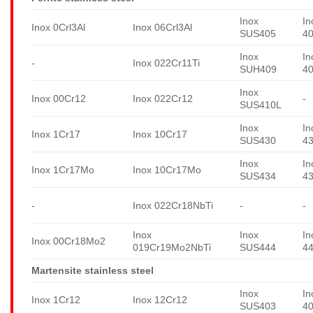
Inox
In
Inox 0Crl3Al
Inox 06Crl3Al
SUS405
4
Inox
In
-
Inox 022Cr11Ti
SUH409
4
Inox
Inox 00Cr12
Inox 022Cr12
-
SUS410L
Inox
In
Inox 1Cr17
Inox 10Cr17
SUS430
4
Inox
In
Inox 1Cr17Mo
Inox 10Cr17Mo
SUS434
4
-
Inox 022Cr18NbTi
-
-
Inox
Inox
In
Inox 00Cr18Mo2
019Cr19Mo2NbTi
SUS444
4
Martensite stainless steel
Inox
In
Inox 1Cr12
Inox 12Cr12
SUS403
4