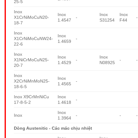
25-5
Inox
Inox
Inox
Inox
X1CrNiMoCuN20-
-
-
1.4547
S31254
F44
18-7
Inox
Inox
X1CrNiMoCuNW24-
-
1.4659
22-6
Inox
Inox
Inox
X1NiCrMoCuN25-
-
-
-
1.4529
N08925
20-7
Inox
Inox
X2CrNiMnMoN25-
-
1.4565
18-6-5
Inox X9CrMnNiCu
Inox
-
17-8-5-2
1.4618
Inox
Inox
-
-
-
1.3964
Dòng Austenitic - Các mác chịu nhiệt