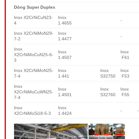
Dòng Super Duplex
Inox X2CrNiCuN23-
Inox
-
4
1.4655
Inox X2CrNiMoN29-
Inox
-
7-2
1.4477
Inox
Inox
Inox
X2CrNiMoCuN25-6-
1.4507
F61
3
Inox X2CrNiMoN25-
Inox
Inox
Inox
7-4
1.441
S32750
F53
Inox
Inox
Inox
Inox
X2CrNiMoCuWN25-
1.4501
S32760
F55
7-4
Inox
Inox
-
-
X2CrNiMoSi18-5-3
1.4424