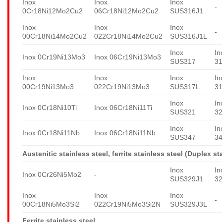
Inox
Inox
Inox
-
0Cr18Ni12Mo2Cu2
06Cr18Ni12Mo2Cu2
SUS316J1
Inox
Inox
Inox
-
00Cr18Ni14Mo2Cu2
022Cr18Ni14Mo2Cu2
SUS316J1L
Inox
In
Inox 0Cr19Ni13Mo3
Inox 06Cr19Ni13Mo3
SUS317
3
Inox
Inox
Inox
In
00Cr19Ni13Mo3
022Cr19Ni13Mo3
SUS317L
3
Inox
In
Inox 0Cr18Ni10Ti
Inox 06Cr18Ni11Ti
SUS321
3
Inox
In
Inox 0Cr18Ni11Nb
Inox 06Cr18Ni11Nb
SUS347
3
Austenitic stainless steel, ferrite stainless steel (Duplex st
Inox
In
Inox 0Cr26Ni5Mo2
-
SUS329J1
3
Inox
Inox
Inox
-
00Cr18Ni5Mo3Si2
022Cr19Ni5Mo3Si2N
SUS329J3L
Ferrite stainless steel