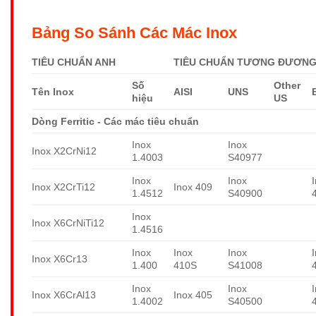
Bảng So Sánh Các Mác Inox
TIÊU CHUẨN ANH
TIÊU CHUẨN TƯƠNG ĐƯƠNG 
Số
Other
Tên Inox
AISI
UNS
hiệu
US
Dòng Ferritic - Các mác tiêu chuẩn
Inox
Inox
Inox X2CrNi12
1.4003
S40977
Inox
Inox
Inox X2CrTi12
Inox 409
1.4512
S40900
Inox
Inox X6CrNiTi12
1.4516
Inox
Inox
Inox
Inox X6Cr13
1.400
410S
S41008
Inox
Inox
Inox X6CrAl13
Inox 405
1.4002
S40500