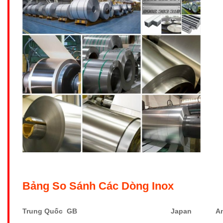
Bảng So Sánh Các Dòng Inox
Trung Quốc GB
Japan
A