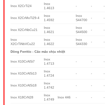
Inox
Inox X2CrTi24
-
-
-
1.4613
Inox
Inox
Inox X2CrMoTi29-4
-
-
1.4592
S44700
Inox
Inox
Inox X2CrNbCu21
-
-
1.4621
S44500
Inox
Inox
Inox
-
-
X2CrTiNbVCu22
1.4622
S44330
Dòng Ferritic - Các mác chịu nhiệt
Inox
Inox X10CrAlSi7
-
-
-
1.4713
Inox
Inox X10CrAlSi13
-
-
-
1.4724
Inox
Inox X10CrAlSi18
-
-
-
1.4742
Inox
Inox X18CrN28
Inox 446
-
-
-
1.4749