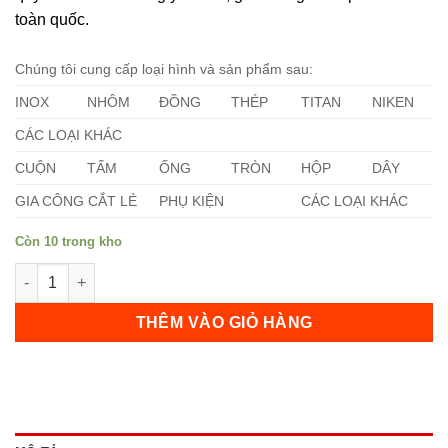
toàn quốc.
Chúng tôi cung cấp loại hình và sản phẩm sau:
INOX
NHÔM
ĐỒNG
THÉP
TITAN
NIKEN
CÁC LOẠI KHÁC
CUỘN
TẤM
ỐNG
TRÒN
HỘP
DÂY
GIA CÔNG CẮT LẺ
PHỤ KIỆN
CÁC LOẠI KHÁC
Còn 10 trong kho
Tấm Inox 310s 0.11mm số lượng
THÊM VÀO GIỎ HÀNG