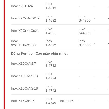
Inox
Inox X2CrTi24
-
-
-
1.4613
Inox
Inox
Inox X2CrMoTi29-4
-
-
1.4592
S44700
Inox
Inox
Inox X2CrNbCu21
-
-
1.4621
S44500
Inox
Inox
Inox
-
-
X2CrTiNbVCu22
1.4622
S44330
Dòng Ferritic - Các mác chịu nhiệt
Inox
Inox X10CrAlSi7
-
-
-
1.4713
Inox
Inox X10CrAlSi13
-
-
-
1.4724
Inox
Inox X10CrAlSi18
-
-
-
1.4742
Inox
Inox X18CrN28
Inox 446
-
-
-
1.4749