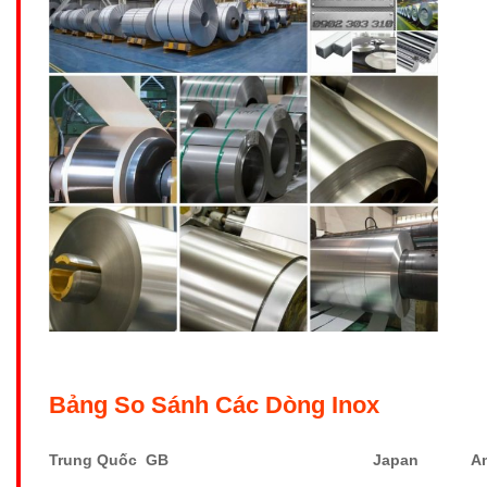
Bảng So Sánh Các Dòng Inox
Trung Quốc GB
Japan
A