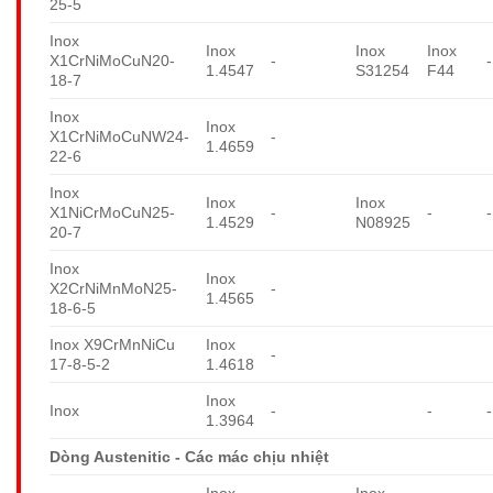
25-5
Inox
Inox
Inox
Inox
X1CrNiMoCuN20-
-
-
1.4547
S31254
F44
18-7
Inox
Inox
X1CrNiMoCuNW24-
-
1.4659
22-6
Inox
Inox
Inox
X1NiCrMoCuN25-
-
-
-
1.4529
N08925
20-7
Inox
Inox
X2CrNiMnMoN25-
-
1.4565
18-6-5
Inox X9CrMnNiCu
Inox
-
17-8-5-2
1.4618
Inox
Inox
-
-
-
1.3964
Dòng Austenitic - Các mác chịu nhiệt
Inox
Inox