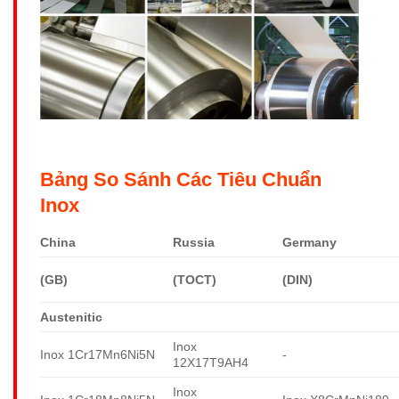
Bảng So Sánh Các Tiêu Chuẩn
Inox
China
Russia
Germany
(GB)
(TOCT)
(DIN)
Austenitic
Inox
Inox 1Cr17Mn6Ni5N
-
12X17T9AH4
Inox