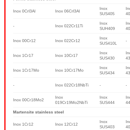
Inox
In
Inox 0Crl3Al
Inox 06Crl3Al
SUS405
4
Inox
In
-
Inox 022Cr11Ti
SUH409
4
Inox
Inox 00Cr12
Inox 022Cr12
-
SUS410L
Inox
In
Inox 1Cr17
Inox 10Cr17
SUS430
4
Inox
In
Inox 1Cr17Mo
Inox 10Cr17Mo
SUS434
4
-
Inox 022Cr18NbTi
-
-
Inox
Inox
In
Inox 00Cr18Mo2
019Cr19Mo2NbTi
SUS444
4
Martensite stainless steel
Inox
In
Inox 1Cr12
Inox 12Cr12
SUS403
4