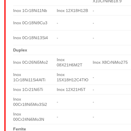
X10CrNiNb18.9
Inox 1Cr18Ni11Nb
Inox 12X18H12B
-
Inox 0Cr18Ni9Cu3
-
-
Inox 0Cr18Ni13Si4
-
-
Duplex
Inox
Inox 0Cr26Ni5Mo2
Inox X8CrNiMo275
08X21H6M2T
Inox
Inox
-
1Cr18Ni11Si4AlTi
15X18H12C4TЮ
Inox 1Cr21Ni5Ti
Inox 12X21H5T
-
Inox
-
-
00Cr18Ni5Mo3Si2
Inox
-
-
00Cr24Ni6Mo3N
Ferrite