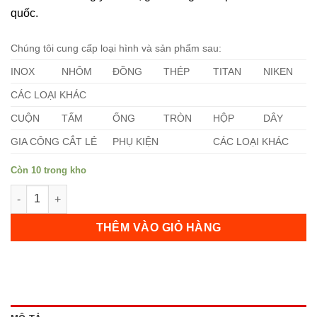
quốc.
Chúng tôi cung cấp loại hình và sản phẩm sau:
INOX
NHÔM
ĐỒNG
THÉP
TITAN
NIKEN
CÁC LOẠI KHÁC
CUỘN
TẤM
ỐNG
TRÒN
HỘP
DÂY
GIA CÔNG CẮT LẺ
PHỤ KIỆN
CÁC LOẠI KHÁC
Còn 10 trong kho
Tấm Inox 630 210mm số lượng
THÊM VÀO GIỎ HÀNG