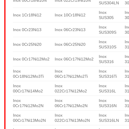
Inox 00Cr18Ni10N
Inox 022Cr19Ni10N
SUS304LN
3
Inox
In
Inox 1Cr18Ni12
Inox 10Cr18Ni12
SUS305
3
Inox
In
Inox 0Cr23Ni13
Inox 06Cr23Ni13
SUS309S
3
Inox
In
Inox 0Cr25Ni20
Inox 06Cr25Ni20
SUS310S
3
Inox
In
Inox 0Cr17Ni12Mo2
Inox 06Cr17Ni12Mo2
SUS316
3
Inox
Inox
Inox
In
0Cr18Ni12Mo3Ti
06Cr17Ni12Mo2Ti
SUS316Ti
31
Inox
Inox
Inox
In
00Cr17Ni14Mo2
022Cr17Ni12Mo2
SUS316L
3
Inox
Inox
Inox
In
0Cr17Ni12Mo2N
06Cr17Ni12Mo2N
SUS316N
3
Inox
Inox
Inox
In
00Cr17Ni13Mo2N
022Cr17Ni13Mo2N
SUS316LN
3