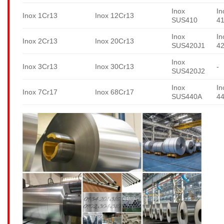
Inox
In
Inox 1Cr13
Inox 12Cr13
SUS410
4
Inox
In
Inox 2Cr13
Inox 20Cr13
SUS420J1
4
Inox
Inox 3Cr13
Inox 30Cr13
-
SUS420J2
Inox
In
Inox 7Cr17
Inox 68Cr17
SUS440A
4