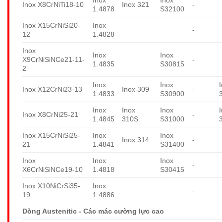
Inox X8CrNiTi18-10
Inox 321
-
1.4878
S32100
Inox X15CrNiSi20-
Inox
-
12
1.4828
Inox
Inox
Inox
X9CrNiSiNCe21-11-
-
1.4835
S30815
2
Inox
Inox
Inox X12CrNi23-13
Inox 309
-
1.4833
S30900
Inox
Inox
Inox
Inox X8CrNi25-21
-
1.4845
310S
S31000
Inox X15CrNiSi25-
Inox
Inox
Inox 314
-
21
1.4841
S31400
Inox
Inox
Inox
-
X6CrNiSiNCe19-10
1.4818
S30415
Inox X10NiCrSi35-
Inox
-
19
1.4886
Dòng Austenitic - Các mác cường lực cao