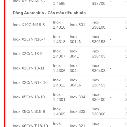
Inox X7CrNiAl17-7
-
-
1.4568
S17700
Dòng Austenitic - Các mác tiêu chuẩn
Inox
Inox
Inox X10CrNi18-8
Inox 301
-
1.4310
S30100
Inox
Inox
Inox
Inox X2CrNiN18-7
-
1.4318
301LN
S30153
Inox
Inox
Inox
Inox X2CrNi18-9
-
1.4307
304L
S30403
Inox
Inox
Inox
Inox X2CrNi19-11
-
1.4306
304L
S30403
Inox
Inox
Inox
Inox X2CrNiN18-10
-
1.4311
304LN
S30453
Inox
Inox
Inox X5CrNi18-10
Inox 304
-
1.4301
S30400
Inox
Inox
Inox X8CrNiS18-9
Inox 303
-
1.4305
S30300
Inox
Inox
Inox X6CrNiTi18-10
Inox 321
-