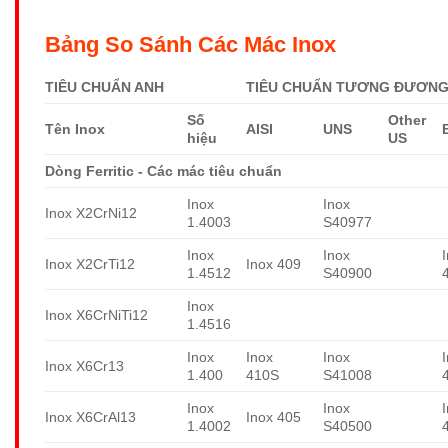
Bảng So Sánh Các Mác Inox
TIÊU CHUẨN ANH
TIÊU CHUẨN TƯƠNG ĐƯƠNG 
Số
Other
Tên Inox
AISI
UNS
hiệu
US
Dòng Ferritic - Các mác tiêu chuẩn
Inox
Inox
Inox X2CrNi12
1.4003
S40977
Inox
Inox
Inox X2CrTi12
Inox 409
1.4512
S40900
Inox
Inox X6CrNiTi12
1.4516
Inox
Inox
Inox
Inox X6Cr13
1.400
410S
S41008
Inox
Inox
Inox X6CrAl13
Inox 405
1.4002
S40500