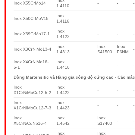
Inox
Inox X55CrMo14
-
-
-
1.4110
Inox
Inox X50CrMoV15
-
-
-
1.4116
Inox
Inox X39CrMo17-1
-
-
-
1.4122
Inox
Inox
Inox
Inox X3CrNiMo13-4
-
1.4313
S41500
F6NM
Inox X4CrNiMo16-
Inox
-
-
-
5-1
1.4418
Dòng Martensitic và Hàng gia công độ cứng cao - Các mác
Inox
Inox
-
-
-
X1CrNiMoCu12-5-2
1.4422
Inox
Inox
-
-
-
X1CrNiMoCu12-7-3
1.4423
Inox
Inox
Inox
-
-
X5CrNiCuNb16-4
1.4542
S17400
Inox
Inox