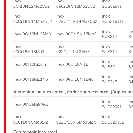
Inox
Inox
Inox
-
0Cr18Ni12Mo2Cu2
06Cr18Ni12Mo2Cu2
SUS316J1
Inox
Inox
Inox
-
00Cr18Ni14Mo2Cu2
022Cr18Ni14Mo2Cu2
SUS316J1L
Inox
In
Inox 0Cr19Ni13Mo3
Inox 06Cr19Ni13Mo3
SUS317
3
Inox
Inox
Inox
In
00Cr19Ni13Mo3
022Cr19Ni13Mo3
SUS317L
3
Inox
In
Inox 0Cr18Ni10Ti
Inox 06Cr18Ni11Ti
SUS321
3
Inox
In
Inox 0Cr18Ni11Nb
Inox 06Cr18Ni11Nb
SUS347
3
Austenitic stainless steel, ferrite stainless steel (Duplex st
Inox
In
Inox 0Cr26Ni5Mo2
-
SUS329J1
3
Inox
Inox
Inox
-
00Cr18Ni5Mo3Si2
022Cr19Ni5Mo3Si2N
SUS329J3L
Ferrite stainless steel