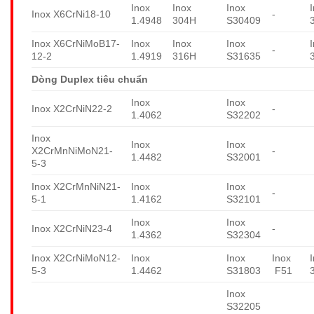
Inox
Inox
Inox
Inox X6CrNi18-10
-
1.4948
304H
S30409
Inox X6CrNiMoB17-
Inox
Inox
Inox
-
12-2
1.4919
316H
S31635
Dòng Duplex tiêu chuẩn
Inox
Inox
Inox X2CrNiN22-2
-
1.4062
S32202
Inox
Inox
Inox
X2CrMnNiMoN21-
-
1.4482
S32001
5-3
Inox X2CrMnNiN21-
Inox
Inox
-
5-1
1.4162
S32101
Inox
Inox
Inox X2CrNiN23-4
-
1.4362
S32304
Inox X2CrNiMoN12-
Inox
Inox
Inox
5-3
1.4462
S31803
F51
Inox
S32205