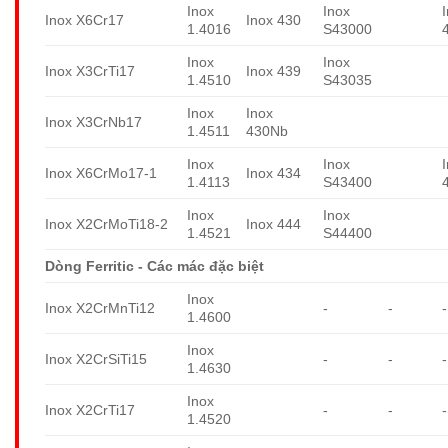
Inox
Inox
Inox X6Cr17
Inox 430
1.4016
S43000
Inox
Inox
Inox X3CrTi17
Inox 439
1.4510
S43035
Inox
Inox
Inox X3CrNb17
1.4511
430Nb
Inox
Inox
Inox X6CrMo17-1
Inox 434
1.4113
S43400
Inox
Inox
Inox X2CrMoTi18-2
Inox 444
1.4521
S44400
Dòng Ferritic - Các mác đặc biệt
Inox
Inox X2CrMnTi12
-
-
-
1.4600
Inox
Inox X2CrSiTi15
-
-
-
1.4630
Inox
Inox X2CrTi17
-
-
-
1.4520