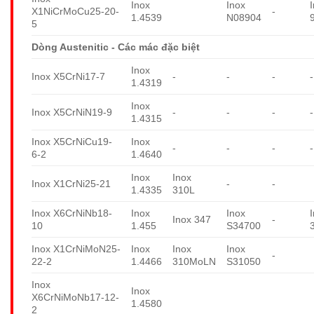
Inox
Inox
X1NiCrMoCu25-20-
-
1.4539
N08904
5
Dòng Austenitic - Các mác đặc biệt
Inox
Inox X5CrNi17-7
-
-
-
-
1.4319
Inox
Inox X5CrNiN19-9
-
-
-
-
1.4315
Inox X5CrNiCu19-
Inox
-
-
-
-
6-2
1.4640
Inox
Inox
Inox X1CrNi25-21
-
-
1.4335
310L
Inox X6CrNiNb18-
Inox
Inox
Inox 347
-
10
1.455
S34700
Inox X1CrNiMoN25-
Inox
Inox
Inox
-
22-2
1.4466
310MoLN
S31050
Inox
Inox
X6CrNiMoNb17-12-
1.4580
2