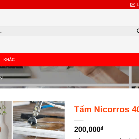
KHÁC
TẢI BẢNG GIÁ
N
NHẬP SỐ SĐT/ZALO
Tấm Nicorros 4
200,000
₫