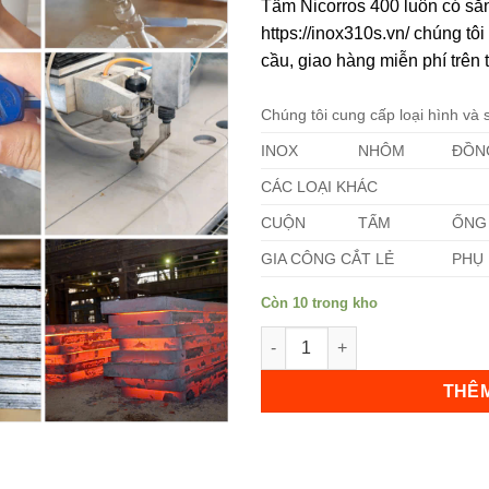
Tấm Nicorros 400 luôn có sẵn
https://inox310s.vn/ chúng t
cầu, giao hàng miễn phí trên 
Chúng tôi cung cấp loại hình và
INOX
NHÔM
ĐỒN
Không hiển thị lại nữa!
CÁC LOẠI KHÁC
CUỘN
TẤM
ỐNG
GIA CÔNG CẮT LẺ
PHỤ 
Còn 10 trong kho
Tấm Nicorros 400 số lượng
THÊM