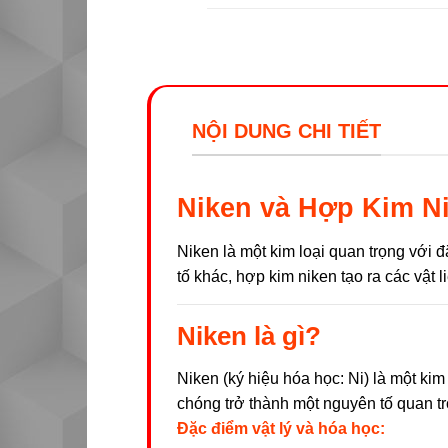
NỘI DUNG CHI TIẾT
Niken và Hợp Kim N
Niken là một kim loại quan trọng với đ
tố khác, hợp kim niken tạo ra các vật 
Niken là gì?
Niken (ký hiệu hóa học: Ni) là một ki
chóng trở thành một nguyên tố quan tr
Đặc điểm vật lý và hóa học: