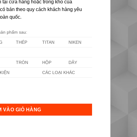
 tại cửa hàng hoặc trong kho của
ôi có bán theo quy cách khách hàng yêu
toàn quốc.
 sản phẩm sau:
G
THÉP
TITAN
NIKEN
TRÒN
HỘP
DÂY
KIỆN
CÁC LOẠI KHÁC
 VÀO GIỎ HÀNG