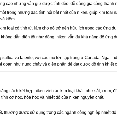
ng cao nhưng vẫn giữ được tính dẻo, dễ dàng gia công thành 
ột trong những đặc tính nổi bật nhất của niken, giúp kim loại 
 và kiềm.
im loại có tính từ, làm cho nó trở nên hữu ích trong các ứng d
không dẫn điện tốt như đồng, niken vẫn đủ khả năng để ứng dụn
ulfua và laterite, với các mỏ lớn tập trung ở Canada, Nga, Ind
ai đoạn như nung chảy và điện phân để đạt được độ tinh khiết 
 bằng cách kết hợp niken với các kim loại khác như sắt, crom, đ
c tính cơ học, hóa học và nhiệt độ của niken nguyên chất.
ốt, thường được sử dụng trong các ngành công nghiệp nhiệt đ