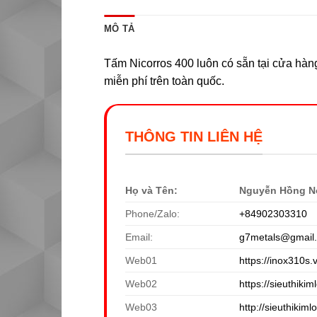
MÔ TẢ
Tấm Nicorros 400 luôn có sẵn tại cửa hàng
miễn phí trên toàn quốc.
THÔNG TIN LIÊN HỆ
Họ và Tên:
Nguyễn Hồng N
Phone/Zalo:
+84902303310
Email:
g7metals@gmail
Web01
https://inox310s.
Web02
https://sieuthikiml
Web03
http://sieuthikiml