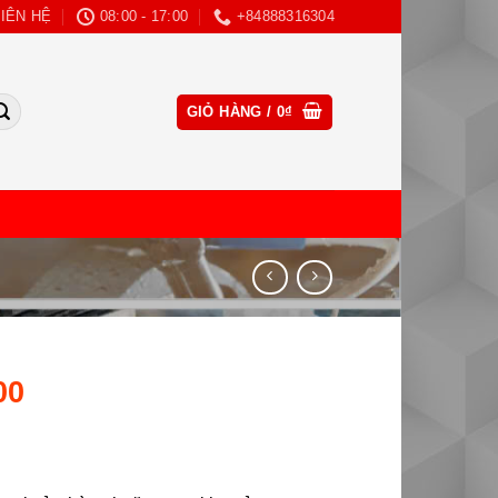
LIÊN HỆ
08:00 - 17:00
+84888316304
CLOSE
GIỎ HÀNG /
0
₫
THIS
MODULE
00