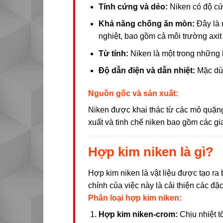
Tính cứng và dẻo:
Niken có độ cứ
Khả năng chống ăn mòn:
Đây là m
nghiệt, bao gồm cả môi trường axit
Từ tính:
Niken là một trong những k
Độ dẫn điện và dẫn nhiệt:
Mặc dù 
Nguồn gốc và sản xuất:
Niken được khai thác từ các mỏ quặng s
xuất và tinh chế niken bao gồm các gi
Hợp kim niken là gì?
Hợp kim niken là vật liệu được tạo ra
chính của việc này là cải thiện các đặ
Phân loại hợp kim niken:
Hợp kim niken-crom:
Chịu nhiệt t