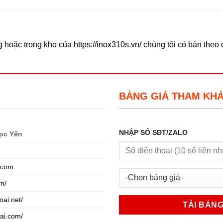
 hoặc trong kho của https://inox310s.vn/ chúng tôi có bán the
BẢNG GIÁ THAM KH
NHẬP SỐ SĐT/ZALO
ọc Yến
.com
vn/
oai.net/
oai.com/