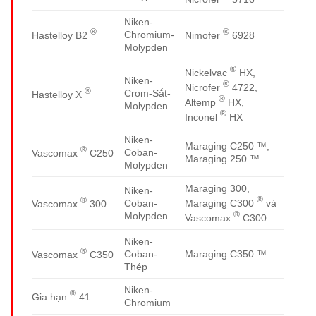
Niken-
®
®
Chromium-
Hastelloy B2
Nimofer
6928
Molypden
®
Nickelvac
HX,
Niken-
®
Nicrofer
4722,
®
Crom-Sắt-
Hastelloy X
®
Altemp
HX,
Molypden
®
Inconel
HX
Niken-
Maraging C250 ™,
®
Coban-
Vascomax
C250
Maraging 250 ™
Molypden
Maraging 300,
Niken-
®
®
Maraging C300
và
Coban-
Vascomax
300
®
Molypden
Vascomax
C300
Niken-
®
Coban-
Maraging C350 ™
Vascomax
C350
Thép
Niken-
®
Gia hạn
41
Chromium