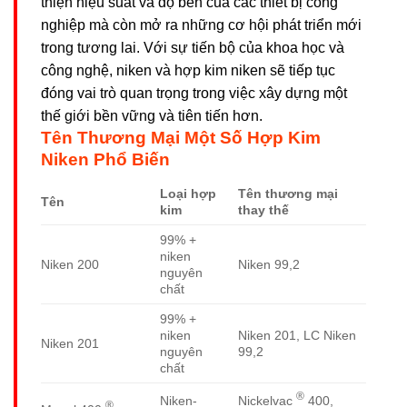
thiện hiệu suất và độ bền của các thiết bị công
nghiệp mà còn mở ra những cơ hội phát triển mới
trong tương lai. Với sự tiến bộ của khoa học và
công nghệ, niken và hợp kim niken sẽ tiếp tục
đóng vai trò quan trọng trong việc xây dựng một
thế giới bền vững và tiên tiến hơn.
Tên Thương Mại Một Số Hợp Kim
Niken Phổ Biến
Loại hợp
Tên thương mại
Tên
kim
thay thế
99% +
niken
Niken 200
Niken 99,2
nguyên
chất
99% +
niken
Niken 201, LC Niken
Niken 201
nguyên
99,2
chất
®
Nickelvac
400,
Niken-
®