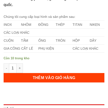
quốc.
Chúng tôi cung cấp loại hình và sản phẩm sau:
INOX
NHÔM
ĐỒNG
THÉP
TITAN
NIKEN
CÁC LOẠI KHÁC
CUỘN
TẤM
ỐNG
TRÒN
HỘP
DÂY
GIA CÔNG CẮT LẺ
PHỤ KIỆN
CÁC LOẠI KHÁC
Còn 10 trong kho
Tấm Nicrofer 3220 số lượng
THÊM VÀO GIỎ HÀNG