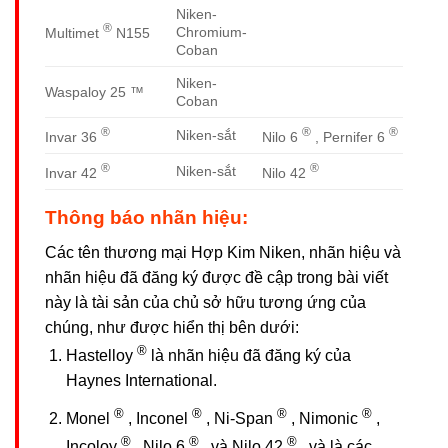
Niken-
®
Chromium-
Multimet
N155
Coban
Niken-
Waspaloy 25 ™
Coban
®
®
®
Niken-sắt
Invar 36
Nilo 6
, Pernifer 6
®
®
Niken-sắt
Invar 42
Nilo 42
Thông báo nhãn hiệu:
Các tên thương mại Hợp Kim Niken, nhãn hiệu và
nhãn hiệu đã đăng ký được đề cập trong bài viết
này là tài sản của chủ sở hữu tương ứng của
chúng, như được hiển thị bên dưới:
®
Hastelloy
là nhãn hiệu đã đăng ký của
Haynes International.
®
®
®
®
Monel
, Inconel
, Ni-Span
, Nimonic
,
®
®
®
Incoloy
, Nilo 6
, và Nilo 42
, và là các