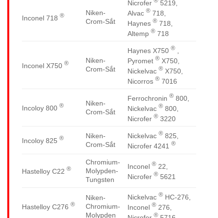
®
Nicrofer
5219,
®
Niken-
Alvac
718,
®
Inconel 718
®
Crom-Sắt
Haynes
718,
®
Altemp
718
®
Haynes X750
,
®
Niken-
Pyromet
X750,
®
Inconel X750
®
Crom-Sắt
Nickelvac
X750,
®
Nicorros
7016
®
Ferrochronin
800,
Niken-
®
®
Incoloy 800
Nickelvac
800,
Crom-Sắt
®
Nicrofer
3220
®
Nickelvac
825,
Niken-
®
Incoloy 825
®
Crom-Sắt
Nicrofer 4241
Chromium-
®
Inconel
22,
®
Molypden-
Hastelloy C22
®
Nicrofer
5621
Tungsten
®
Nickelvac
HC-276,
Niken-
®
®
Chromium-
Hastelloy C276
Inconel
276,
Molypden
®
Nicrofer
5716