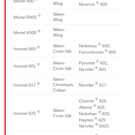
Monel 400
®
đồng
Nicorros
400
Niken-
®
Monel R405
đồng
Niken-
®
Monel K500
đồng
®
Nickelvac
600,
Niken-
®
Inconel 600
®
Crom-Sắt
Ferrochronin
600
®
Pyromet
601,
Niken-
®
Inconel 601
®
Crom-Sắt
Nicrofer
601
Niken-
®
®
Chromium-
Inconel 617
Nicrofer
617
Coban
®
Chornin
625,
®
Altemp
625,
Niken-
®
®
Inconel 625
Nickelvac
625,
Crom-Sắt
®
Haynes
625
®
Nicrofer
6020