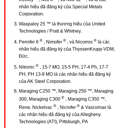
nhãn hiệu đã đăng ký của Special Metals
Corporation.
Waspaloy 25 ™ là thương hiệu của United
Technologies / Pratt & Whitney.
®
®
®
Pernifer 6
, Nimofer
, và Nicorros
là các
nhãn hiệu đã đăng ký của ThyssenKrupp-VDM,
Đức.
®
Nitronic
, 15-7 MO, 15-5 PH, 17-4 Ph, 17-7
PH, PH 13-8 MO là các nhãn hiệu đã đăng ký
của AK Steel Corporation.
Maraging C250 ™, Maraging 250 ™, Maraging
®
300, Maraging C300
, Maraging C350 ™,
®
®
Rene, Nickelvac
, Nicrofer
& Vascomax là
các nhãn hiệu đã đăng ký của Allegheny
Technologies (ATI), Pittsburgh, PA