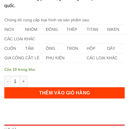
quốc.
Chúng tôi cung cấp loại hình và sản phẩm sau:
INOX
NHÔM
ĐỒNG
THÉP
TITAN
NIKEN
CÁC LOẠI KHÁC
CUỘN
TẤM
ỐNG
TRÒN
HỘP
DÂY
GIA CÔNG CẮT LẺ
PHỤ KIỆN
CÁC LOẠI KHÁC
Còn 10 trong kho
Tấm Titan Grades 23 số lượng
THÊM VÀO GIỎ HÀNG