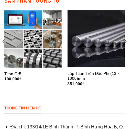
SẢN PHẨM TƯƠNG TỰ
Láp Titan Tròn Đặc Phi (13 x
Titan Gr5
1000)mm
100,000
₫
351,000
₫
THÔNG TIN LIÊN HỆ
Địa chỉ: 133/14/1E Bình Thành, P. Bình Hưng Hòa B, Q.