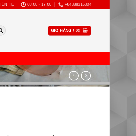
LIÊN HỆ
08:00 - 17:00
+84888316304
CLOSE
GIỎ HÀNG /
0
₫
THIS
MODULE