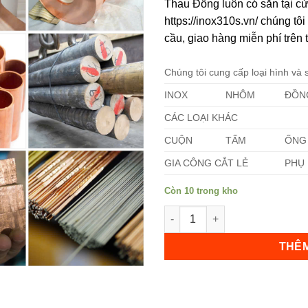
Thau Đồng luôn có sẵn tại c
https://inox310s.vn/ chúng t
cầu, giao hàng miễn phí trên 
Chúng tôi cung cấp loại hình và
INOX
NHÔM
ĐỒN
Không hiển thị lại nữa!
CÁC LOẠI KHÁC
CUỘN
TẤM
ỐNG
GIA CÔNG CẮT LẺ
PHỤ 
Còn 10 trong kho
Thau Đồng số lượng
THÊM