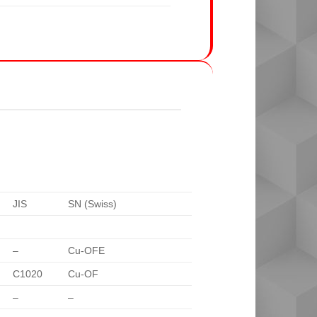
JIS
SN (Swiss)
–
Cu-OFE
C1020
Cu-OF
–
–