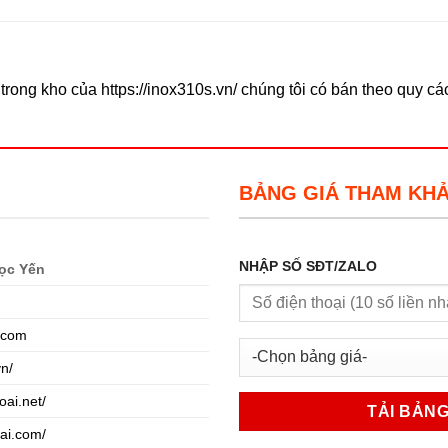
rong kho của https://inox310s.vn/ chúng tôi có bán theo quy c
BẢNG GIÁ THAM KH
NHẬP SỐ SĐT/ZALO
ọc Yến
.com
vn/
oai.net/
oai.com/