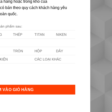
ửa hàng hoặc trong kho của
ôi có bán theo quy cách khách hàng yêu
toàn quốc.
 sản phẩm sau:
G
THÉP
TITAN
NIKEN
TRÒN
HỘP
DÂY
KIỆN
CÁC LOẠI KHÁC
 VÀO GIỎ HÀNG