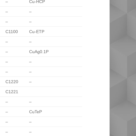
–
Cu-HCP
–
–
–
–
C1100
Cu-ETP
–
–
–
CuAg0.1P
–
–
–
–
C1220
–
C1221
–
–
–
CuTeP
–
–
–
–