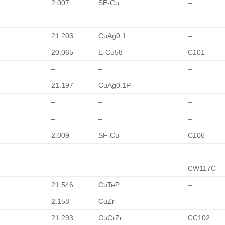
2.007
SE-Cu
–
–
–
–
21.203
CuAg0.1
–
20.065
E-Cu58
C101
–
–
–
21.197
CuAg0.1P
–
–
–
–
–
–
–
2.009
SF-Cu
C106
–
–
CW117C
21.546
CuTeP
–
2.158
CuZr
–
21.293
CuCrZr
CC102