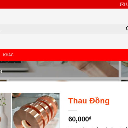
KHÁC
TẢI BẢNG GIÁ
G
NHẬP SỐ SĐT/ZALO
Thau Đồng
60,000
₫