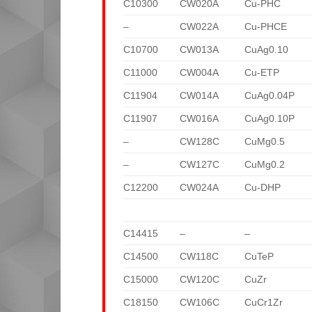
C10300
CW020A
Cu-PHC
–
CW022A
Cu-PHCE
C10700
CW013A
CuAg0.10
C11000
CW004A
Cu-ETP
C11904
CW014A
CuAg0.04P
C11907
CW016A
CuAg0.10P
–
CW128C
CuMg0.5
–
CW127C
CuMg0.2
C12200
CW024A
Cu-DHP
C14415
–
–
C14500
CW118C
CuTeP
C15000
CW120C
CuZr
C18150
CW106C
CuCr1Zr