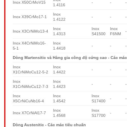
Inox X50CrMoV15
-
-
-
1.4116
Inox
Inox X39CrMo17-1
-
-
-
1.4122
Inox
Inox
Inox
Inox X3CrNiMo13-4
-
1.4313
S41500
F6NM
Inox X4CrNiMo16-
Inox
-
-
-
5-1
1.4418
Dòng Martensitic và Hàng gia công độ cứng cao - Các mác
Inox
Inox
-
-
-
X1CrNiMoCu12-5-2
1.4422
Inox
Inox
-
-
-
X1CrNiMoCu12-7-3
1.4423
Inox
Inox
Inox
-
-
X5CrNiCuNb16-4
1.4542
S17400
Inox
Inox
Inox X7CrNiAl17-7
-
-
1.4568
S17700
Dòng Austenitic - Các mác tiêu chuẩn