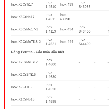
Inox
Inox
Inox X3CrTi17
Inox 439
1.4510
S43035
Inox
Inox
Inox X3CrNb17
1.4511
430Nb
Inox
Inox
Inox X6CrMo17-1
Inox 434
1.4113
S43400
Inox
Inox
Inox X2CrMoTi18-2
Inox 444
1.4521
S44400
Dòng Ferritic - Các mác đặc biệt
Inox
Inox X2CrMnTi12
-
-
-
1.4600
Inox
Inox X2CrSiTi15
-
-
-
1.4630
Inox
Inox X2CrTi17
-
-
-
1.4520
Inox
Inox X1CrNb15
-
-
-
1.4595