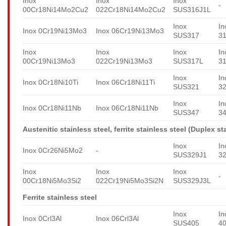
Inox
Inox
Inox
-
00Cr18Ni14Mo2Cu2
022Cr18Ni14Mo2Cu2
SUS316J1L
Inox
In
Inox 0Cr19Ni13Mo3
Inox 06Cr19Ni13Mo3
SUS317
3
Inox
Inox
Inox
In
00Cr19Ni13Mo3
022Cr19Ni13Mo3
SUS317L
3
Inox
In
Inox 0Cr18Ni10Ti
Inox 06Cr18Ni11Ti
SUS321
3
Inox
In
Inox 0Cr18Ni11Nb
Inox 06Cr18Ni11Nb
SUS347
3
Austenitic stainless steel, ferrite stainless steel (Duplex st
Inox
In
Inox 0Cr26Ni5Mo2
-
SUS329J1
3
Inox
Inox
Inox
-
00Cr18Ni5Mo3Si2
022Cr19Ni5Mo3Si2N
SUS329J3L
Ferrite stainless steel
Inox
In
Inox 0Crl3Al
Inox 06Crl3Al
SUS405
4