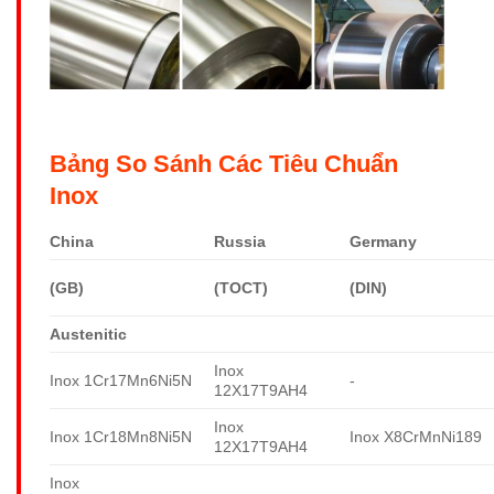
Bảng So Sánh Các Tiêu Chuẩn
Inox
China
Russia
Germany
(GB)
(TOCT)
(DIN)
Austenitic
Inox
Inox 1Cr17Mn6Ni5N
-
12X17T9AH4
Inox
Inox 1Cr18Mn8Ni5N
Inox X8CrMnNi189
12X17T9AH4
Inox
-
-