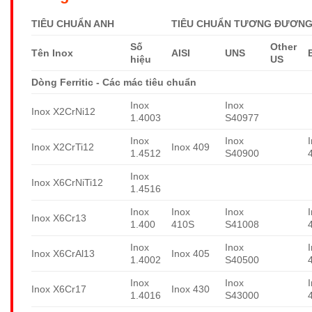
TIÊU CHUẨN ANH
TIÊU CHUẨN TƯƠNG ĐƯƠNG 
Số
Other
Tên Inox
AISI
UNS
hiệu
US
Dòng Ferritic - Các mác tiêu chuẩn
Inox
Inox
Inox X2CrNi12
1.4003
S40977
Inox
Inox
Inox X2CrTi12
Inox 409
1.4512
S40900
Inox
Inox X6CrNiTi12
1.4516
Inox
Inox
Inox
Inox X6Cr13
1.400
410S
S41008
Inox
Inox
Inox X6CrAl13
Inox 405
1.4002
S40500
Inox
Inox
Inox X6Cr17
Inox 430
1.4016
S43000