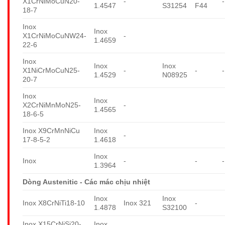
X1CrNiMoCuN20-
-
-
1.4547
S31254
F44
18-7
Inox
Inox
X1CrNiMoCuNW24-
-
1.4659
22-6
Inox
Inox
Inox
X1NiCrMoCuN25-
-
-
-
1.4529
N08925
20-7
Inox
Inox
X2CrNiMnMoN25-
-
1.4565
18-6-5
Inox X9CrMnNiCu
Inox
-
17-8-5-2
1.4618
Inox
Inox
-
-
-
1.3964
Dòng Austenitic - Các mác chịu nhiệt
Inox
Inox
Inox X8CrNiTi18-10
Inox 321
-
1.4878
S32100
Inox X15CrNiSi20-
Inox