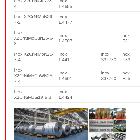
Inox X2CrNiCuN23-
Inox
-
4
1.4655
Inox X2CrNiMoN29-
Inox
-
7-2
1.4477
Inox
Inox
Inox
X2CrNiMoCuN25-6-
1.4507
F61
3
Inox X2CrNiMoN25-
Inox
Inox
Inox
7-4
1.441
S32750
F53
Inox
Inox
Inox
Inox
X2CrNiMoCuWN25-
1.4501
S32760
F55
7-4
Inox
Inox
-
-
X2CrNiMoSi18-5-3
1.4424