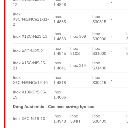
-
12
1.4828
Inox
Inox
Inox
X9CrNiSiNCe21-11-
-
1.4835
S30815
2
Inox
Inox
Inox X12CrNi23-13
Inox 309
-
1.4833
S30900
Inox
Inox
Inox
Inox X8CrNi25-21
-
1.4845
310S
S31000
Inox X15CrNiSi25-
Inox
Inox
Inox 314
-
21
1.4841
S31400
Inox
Inox
Inox
-
X6CrNiSiNCe19-10
1.4818
S30415
Inox X10NiCrSi35-
Inox
-
19
1.4886
Dòng Austenitic - Các mác cường lực cao
Inox
Inox
Inox
Inox X6CrNi18-10
-
1.4948
304H
S30409