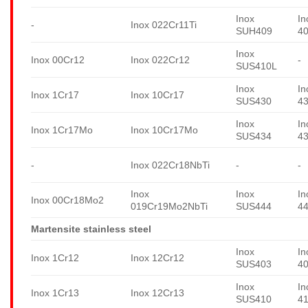
Inox
In
-
Inox 022Cr11Ti
SUH409
4
Inox
Inox 00Cr12
Inox 022Cr12
-
SUS410L
Inox
In
Inox 1Cr17
Inox 10Cr17
SUS430
4
Inox
In
Inox 1Cr17Mo
Inox 10Cr17Mo
SUS434
4
-
Inox 022Cr18NbTi
-
-
Inox
Inox
In
Inox 00Cr18Mo2
019Cr19Mo2NbTi
SUS444
4
Martensite stainless steel
Inox
In
Inox 1Cr12
Inox 12Cr12
SUS403
4
Inox
In
Inox 1Cr13
Inox 12Cr13
SUS410
4