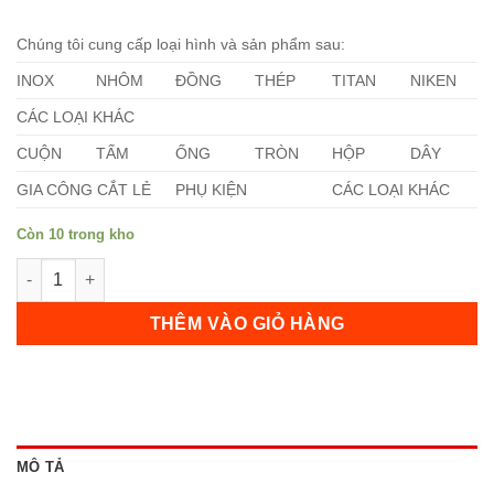
Chúng tôi cung cấp loại hình và sản phẩm sau:
INOX
NHÔM
ĐỒNG
THÉP
TITAN
NIKEN
CÁC LOẠI KHÁC
CUỘN
TẤM
ỐNG
TRÒN
HỘP
DÂY
GIA CÔNG CẮT LẺ
PHỤ KIỆN
CÁC LOẠI KHÁC
Còn 10 trong kho
Thép Inox 304 số lượng
THÊM VÀO GIỎ HÀNG
MÔ TẢ