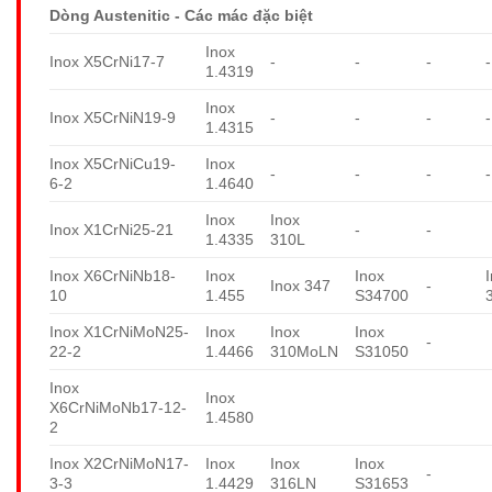
Dòng Austenitic - Các mác đặc biệt
Inox
Inox X5CrNi17-7
-
-
-
-
1.4319
Inox
Inox X5CrNiN19-9
-
-
-
-
1.4315
Inox X5CrNiCu19-
Inox
-
-
-
-
6-2
1.4640
Inox
Inox
Inox X1CrNi25-21
-
-
1.4335
310L
Inox X6CrNiNb18-
Inox
Inox
Inox 347
-
10
1.455
S34700
Inox X1CrNiMoN25-
Inox
Inox
Inox
-
22-2
1.4466
310MoLN
S31050
Inox
Inox
X6CrNiMoNb17-12-
1.4580
2
Inox X2CrNiMoN17-
Inox
Inox
Inox
-
3-3
1.4429
316LN
S31653