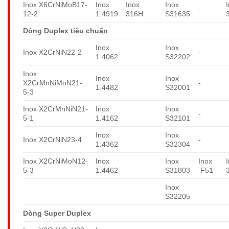
Inox X6CrNiMoB17-
Inox
Inox
Inox
-
12-2
1.4919
316H
S31635
Dòng Duplex tiêu chuẩn
Inox
Inox
Inox X2CrNiN22-2
-
1.4062
S32202
Inox
Inox
Inox
X2CrMnNiMoN21-
-
1.4482
S32001
5-3
Inox X2CrMnNiN21-
Inox
Inox
-
5-1
1.4162
S32101
Inox
Inox
Inox X2CrNiN23-4
-
1.4362
S32304
Inox X2CrNiMoN12-
Inox
Inox
Inox
5-3
1.4462
S31803
F51
Inox
S32205
Dòng Super Duplex