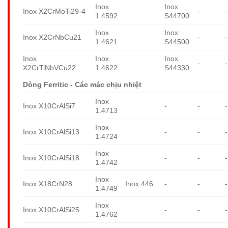
Inox
Inox
Inox X2CrMoTi29-4
-
-
1.4592
S44700
Inox
Inox
Inox X2CrNbCu21
-
-
1.4621
S44500
Inox
Inox
Inox
-
-
X2CrTiNbVCu22
1.4622
S44330
Dòng Ferritic - Các mác chịu nhiệt
Inox
Inox X10CrAlSi7
-
-
-
1.4713
Inox
Inox X10CrAlSi13
-
-
-
1.4724
Inox
Inox X10CrAlSi18
-
-
-
1.4742
Inox
Inox X18CrN28
Inox 446
-
-
-
1.4749
Inox
Inox X10CrAlSi25
-
-
-
1.4762