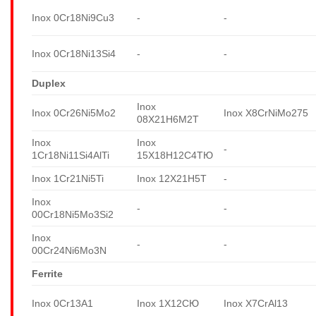
Inox 0Cr18Ni9Cu3
-
-
Inox 0Cr18Ni13Si4
-
-
Duplex
Inox
Inox 0Cr26Ni5Mo2
Inox X8CrNiMo275
08X21H6M2T
Inox
Inox
-
1Cr18Ni11Si4AlTi
15X18H12C4TЮ
Inox 1Cr21Ni5Ti
Inox 12X21H5T
-
Inox
-
-
00Cr18Ni5Mo3Si2
Inox
-
-
00Cr24Ni6Mo3N
Ferrite
Inox 0Cr13A1
Inox 1X12CЮ
Inox X7CrAl13