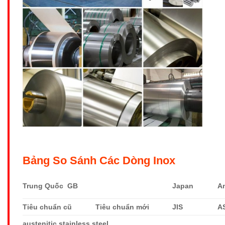
Bảng So Sánh Các Dòng Inox
Trung Quốc GB
Japan
A
Tiêu chuẩn cũ
Tiêu chuẩn mới
JIS
A
austenitic stainless steel