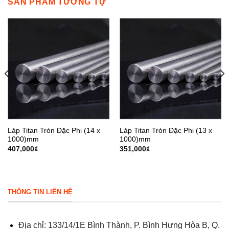
SẢN PHẨM TƯƠNG TỰ
Láp Titan Tròn Đặc Phi (14 x
Láp Titan Tròn Đặc Phi (13 x
1000)mm
1000)mm
407,000
₫
351,000
₫
THÔNG TIN LIÊN HỆ
Địa chỉ: 133/14/1E Bình Thành, P. Bình Hưng Hòa B, Q.