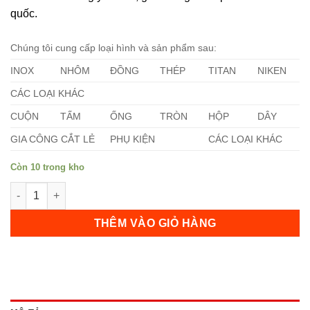
quốc.
Chúng tôi cung cấp loại hình và sản phẩm sau:
INOX
NHÔM
ĐỒNG
THÉP
TITAN
NIKEN
CÁC LOẠI KHÁC
CUỘN
TẤM
ỐNG
TRÒN
HỘP
DÂY
GIA CÔNG CẮT LẺ
PHỤ KIỆN
CÁC LOẠI KHÁC
Còn 10 trong kho
Tấm Titan Grades 1 số lượng
THÊM VÀO GIỎ HÀNG