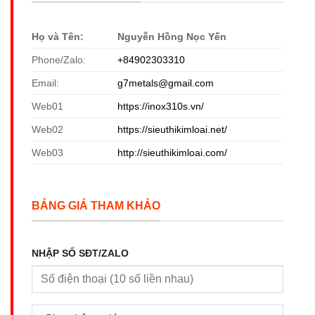
Họ và Tên:
Nguyễn Hồng Nọc Yến
Phone/Zalo:
+84902303310
Email:
g7metals@gmail.com
Web01
https://inox310s.vn/
Web02
https://sieuthikimloai.net/
Web03
http://sieuthikimloai.com/
BẢNG GIÁ THAM KHẢO
NHẬP SỐ SĐT/ZALO