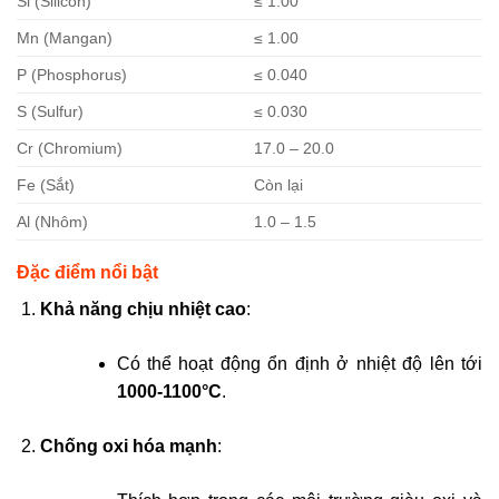
Si (Silicon)
≤ 1.00
Mn (Mangan)
≤ 1.00
P (Phosphorus)
≤ 0.040
S (Sulfur)
≤ 0.030
Cr (Chromium)
17.0 – 20.0
Fe (Sắt)
Còn lại
Al (Nhôm)
1.0 – 1.5
Đặc điểm nổi bật
Khả năng chịu nhiệt cao
:
Có thể hoạt động ổn định ở nhiệt độ lên tới
1000-1100°C
.
Chống oxi hóa mạnh
: