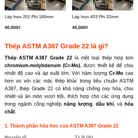
Láp Inox 201 Phi 160mm
Láp Inox 403 Phi 32mm
40,000
₫
40,000
₫
Thép ASTM A387 Grade 22 là gì?
Thép ASTM A387 Grade 22
là một loại thép hợp kim
chromium-molybdenum (Cr-Mo)
, được thiết kế để chịu
nhiệt độ cao và áp suất lớn. Với hàm lượng
Cr-Mo
cao
hơn so với các mác thép khác trong tiêu chuẩn ASTM
A387, thép Grade 22 có khả năng chống oxy hóa, chịu
nhiệt và ăn mòn vượt trội, thích hợp cho các ứng dụng
trong ngành công nghiệp
năng lượng
,
dầu khí
, và
hóa
chất
.
1. Thành phần hóa học của ASTM A387 Grade 22
Nguyên tố
Tỷ lệ (%)