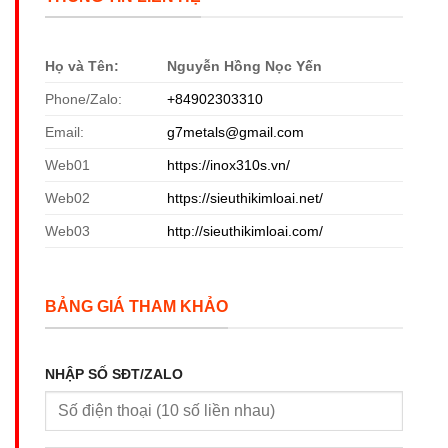
Họ và Tên:
Nguyễn Hồng Nọc Yến
Phone/Zalo:
+84902303310
Email:
g7metals@gmail.com
Web01
https://inox310s.vn/
Web02
https://sieuthikimloai.net/
Web03
http://sieuthikimloai.com/
BẢNG GIÁ THAM KHẢO
NHẬP SỐ SĐT/ZALO