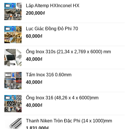
Láp Altemp HXInconel HX
200,000
₫
Lục Giác Đồng Đỏ Phi 70
60,000
₫
Ống Inox 310s (21,34 x 2,769 x 6000) mm
40,000
₫
Tấm Inox 316 0.60mm
40,000
₫
Ống Inox 316 (48,26 x 4 x 6000)mm
40,000
₫
Thanh Niken Tròn Đặc Phi (14 x 1000)mm
1,831,000
₫