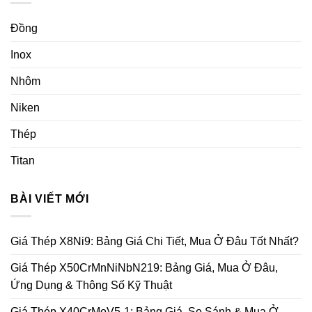
Đồng
Inox
Nhôm
Niken
Thép
Titan
BÀI VIẾT MỚI
Giá Thép X8Ni9: Bảng Giá Chi Tiết, Mua Ở Đâu Tốt Nhất?
Giá Thép X50CrMnNiNbN219: Bảng Giá, Mua Ở Đâu,
Ứng Dụng & Thông Số Kỹ Thuật
Giá Thép X40CrMoV5-1: Bảng Giá, So Sánh & Mua Ở