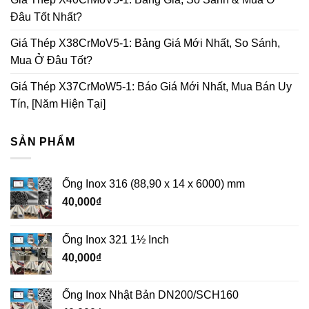
Đâu Tốt Nhất?
Giá Thép X38CrMoV5-1: Bảng Giá Mới Nhất, So Sánh,
Mua Ở Đâu Tốt?
Giá Thép X37CrMoW5-1: Báo Giá Mới Nhất, Mua Bán Uy
Tín, [Năm Hiện Tại]
SẢN PHẨM
Ống Inox 316 (88,90 x 14 x 6000) mm
40,000
₫
Ống Inox 321 1½ Inch
40,000
₫
Ống Inox Nhật Bản DN200/SCH160